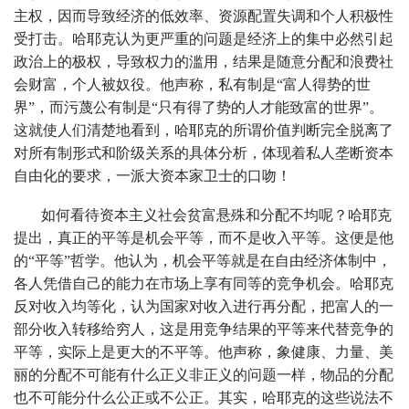
主权，因而导致经济的低效率、资源配置失调和个人积极性
受打击。哈耶克认为更严重的问题是经济上的集中必然引起
政治上的极权，导致权力的滥用，结果是随意分配和浪费社
会财富，个人被奴役。他声称，私有制是“富人得势的世
界”，而污蔑公有制是“只有得了势的人才能致富的世界”。
这就使人们清楚地看到，哈耶克的所谓价值判断完全脱离了
对所有制形式和阶级关系的具体分析，体现着私人垄断资本
自由化的要求，一派大资本家卫士的口吻！
如何看待资本主义社会贫富悬殊和分配不均呢？哈耶克
提出，真正的平等是机会平等，而不是收入平等。这便是他
的“平等”哲学。他认为，机会平等就是在自由经济体制中，
各人凭借自己的能力在市场上享有同等的竞争机会。哈耶克
反对收入均等化，认为国家对收入进行再分配，把富人的一
部分收入转移给穷人，这是用竞争结果的平等来代替竞争的
平等，实际上是更大的不平等。他声称，象健康、力量、美
丽的分配不可能有什么正义非正义的问题一样，物品的分配
也不可能分什么公正或不公正。其实，哈耶克的这些说法不