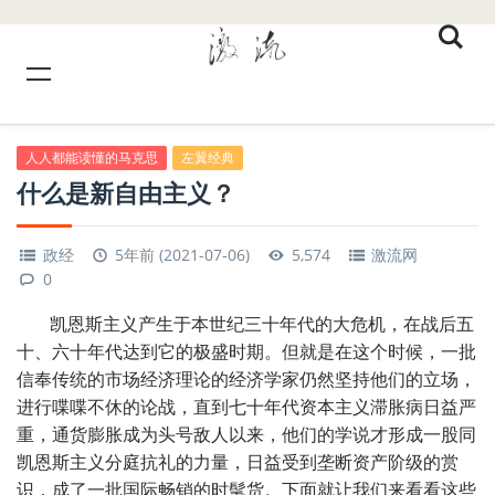
人人都能读懂的马克思
左翼经典
什么是新自由主义？
政经
5年前 (2021-07-06)
5,574
激流网
0
凯恩斯主义产生于本世纪三十年代的大危机，在战后五
十、六十年代达到它的极盛时期。但就是在这个时候，一批
信奉传统的市场经济理论的经济学家仍然坚持他们的立场，
进行喋喋不休的论战，直到七十年代资本主义滞胀病日益严
重，通货膨胀成为头号敌人以来，他们的学说才形成一股同
凯恩斯主义分庭抗礼的力量，日益受到垄断资产阶级的赏
识，成了一批国际畅销的时髦货。下面就让我们来看看这些