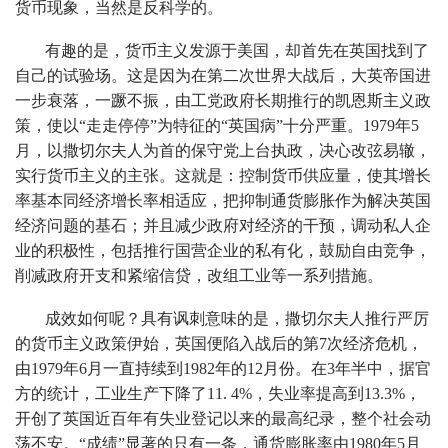
货币现象，当然是反科学的。
有趣的是，货币主义发源于美国，却首先在英国找到了
自己的试验场。这是因为在第二次世界大战后，大英帝国进
一步衰落，一蹶不振，由工党政府长期推行的凯恩斯主义政
策，使以“走走停停”为特征的“英国病”十分严重。1979年5
月，以撒切尔夫人为首的保守党上台执政，决心改弦易辙，
实行货币主义的主张。这就是：控制货币供应量，使其增长
率基本同经济增长率相适应，把抑制通货膨胀作为解决英国
经济问题的基石；并且减少政府对经济的干预，调动私人企
业的积极性，包括推行国营企业的私有化，鼓励自由竞争，
削减政府开支和紧缩信贷，改组工业等一系列措施。
成效如何呢？具有讽刺意味的是，撒切尔夫人推行严厉
的货币主义政策伊始，英国便陷入战后的第7次经济危机，
由1979年6月一直持续到1982年的12月份。在3年半中，据官
方的统计，工业生产下降了11. 4%，失业率提高到13.3%，
开创了英国近百年有失业登记以来的最高纪录，整个社会动
荡不安。“成绩”显著的只有一条，通货膨胀率由1980年5月