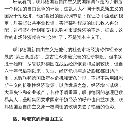
应该看到，联邦德国新自由主义的国家调节是为了创造
一个稳定的自由竞争的环境，这就大大不同于凯恩斯主义的
国家干预经济。他们提出的国家调节是：保证货币流通的稳
定，对某些公共事业投资，实行某种程度的国民收入再分
配，进行某些计划和安排以弥补市场经济的不足。据说，这
样的市场经济就有“社会性”了，不是资本主义了。
联邦德国新自由主义把他们的社会市场经济称作经济发
展的“第三条道路”，是古往今来最完善的经济制度。但事实
胜于雄辩。尽管联邦德国在战后经济恢复和发展较快，但自
六十年代后期以来，失业、经济危机与通货膨胀都日趋严
重，以致联邦德国政府在危机和萧条时期，不得不采用凯恩
斯主义的扩张性经济政策，以救燃眉之急。经济增长减缓，
大量失业和企业破产，各种矛盾重重，联邦德国的总理已数
易其人，垄断集团要求国家干预经济的呼声也日益加强。联
邦德国新自由主义象一枝凋谢的玫瑰失去了艳丽的色彩。
四、哈耶克的新自由主义