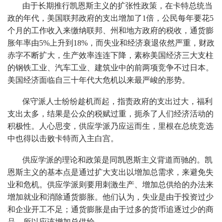
由于长期推行凯恩斯主义的扩张性政策，在卡特总统当
政的年代，美国联邦政府的支出增加了1倍，公民每年要花5
个月的工作收入来缴纳联邦、州和地方政府的税收，通货膨
胀年率由5%上升到18%，而失业和经济衰退依然严重，财政
赤字不断扩大，生产效率连连下降，素称美国经济三大支柱
的钢铁工业、汽车工业、建筑业中的前两项竞争不过日本。
美国经济面临自三十年代大危机以来最严峻的形势。
保守派人士纷纷趁机而起，指责政府的支出过大，福利
支出太多，结果是公众的税赋过重，扼杀了人们经济活动的
积极性。人心思变，供应学派乃应运而生，里根在总统竞选
中也得以击败卡特而入主白宫。
供应学派的理论和政策是同凯恩斯主义背道而驰的。凯
恩斯主义的基本点是通过扩大支出以增加总需求，来避免失
业和危机。供应学派则要用刺激生产、增加总供给的办法来
增加就业和消除通货膨胀。他们认为，失业是由于投资过少
和企业开工不足；通货膨胀是由于过多的货币追逐过少的商
品，所以应该增加总供给。