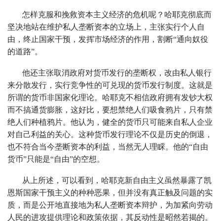
怎样克服和挽救资本主义经济的危机呢？哈耶克彻底而
坚决地站在维护私人垄断资本的立场上，主张实行个人自
由，终止国家干预，发挥市场经济的作用，割断“通向奴役
的道路”。
他还主张取消政府对货币发行的垄断权，改由私人银行
来分散发行，实行竞争性的可兑现的货币发行制度。这就是
所谓的货币非国家化理论。哈耶克不相信政府拥有发钞大权
而不搞通货膨胀，这好比，要想禁绝人们吸食鸦片，只有禁
绝人们种植鸦片。他认为，健全的货币只可能来自私人企业
对自己利益的关心。这种货币发行理论不仅是历史的倒退，
也不符合当今垄断资本的利益，当然无人理睬。他的“自由
货币”只能是“自由”的空想。
从上所述，可以看到，哈耶克新自由主义虽然暴露了凯
恩斯国家干预主义的种种恶果，但并没有真正触及问题的实
质，而是公开地直接地为私人垄断资本辩护，为加紧向劳动
人民的进攻提供理论和政策依据，其反动性是昭然若揭的。