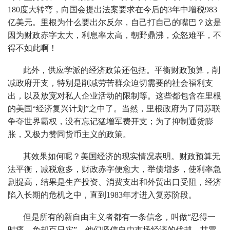
180度大转弯，向国会提出法案要求在今后的3年中增税983
亿美元。里根为什么要出尔反尔，自己打自己的嘴巴？这是
因为财政赤字太大，利息率太高，朝野鼎沸，众怒难平，不
得不如此啊！
此外，供应学派的经济政策还包括。平衡财政预算，削
减政府开支，特别是削减劳苦群众迫切需要的社会福利支
出，以及放宽对私人企业活动的限制等。这些都包含在里根
的美国“经济复兴计划”之中了。当然，里根政府为了同苏联
争夺世界霸权，没有忘记猛增军费开支；为了抑制通货膨
胀，又极力赞同货币主义的政策。
其效果如何呢？美国经济的现实情况表明。财政预算无
法平衡，减税愈多，财政赤字便愈大，举债增多，使利率急
剧提高，结果是生产投资、消费支出和外贸出口受阻，经济
陷入长期的危机之中，直到1983年才进入复苏阶段。
但是所有的新自由主义者都有一条信念，叫做“忍得一
时痛，免却百日灾”。他们坚信自由市场经济的优越，甘冒