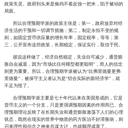
政策失灵。政府到头来是偷鸡不着反蚀一把米，陷于被动的
局面。
所以合理预期学派的政策主张是；第一，政府放弃对经
济生活的干预和一切调节措施；第二，制定永恒不变的规
则，如固定货币供应量的增长年率，固定税率，等等；第
三，公开宣布这些政策，长期稳定，保证实行，取信于民。
据说这样做了，经济自然稳定，失业自可减少，通货膨
胀自会减退，因为“市场比任何模型都更聪明”，而人的信念
则更为重要。所以，合理预期学派被认为“比弗里德曼更弗
里德曼”，被保守主义者认为是“切合实际的新经济学”，就
不足为怪了。
合理预期学派主要是七十年代以来在美国形成的，它是
货币主义的一个分支，只是更强调预期因素的作用而已。合
理预期理论反映了在长期失业和通货膨胀激荡下人们的心理
状态，既然在现实的世界中物质的药方医治不好滞胀病，则
召来理性和信念之神来共谋大计，也就顺理成章了。