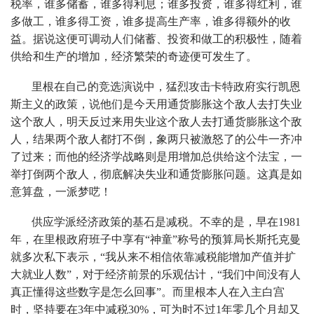
税率，谁多储蓄，谁多得利息；谁多投资，谁多得红利，谁
多做工，谁多得工资，谁多提高生产率，谁多得额外的收
益。据说这便可调动人们储蓄、投资和做工的积极性，随着
供给和生产的增加，经济繁荣的奇迹便可发生了。
里根在自己的竞选演说中，猛烈攻击卡特政府实行凯恩
斯主义的政策，说他们是今天用通货膨胀这个敌人去打失业
这个敌人，明天反过来用失业这个敌人去打通货膨胀这个敌
人，结果两个敌人都打不倒，象两只被激怒了的公牛一齐冲
了过来；而他的经济学战略则是用增加总供给这个法宝，一
举打倒两个敌人，彻底解决失业和通货膨胀问题。这真是如
意算盘，一派梦呓！
供应学派经济政策的基石是减税。不幸的是，早在1981
年，在里根政府班子中享有“神童”称号的预算局长斯托克曼
就多次私下表示，“我从来不相信依靠减税能增加产值并扩
大就业人数”，对于经济前景的乐观估计，“我们中间没有人
真正懂得这些数字是怎么回事”。而里根本人在入主白宫
时，坚持要在3年中减税30%，可为时不过1年零几个月却又