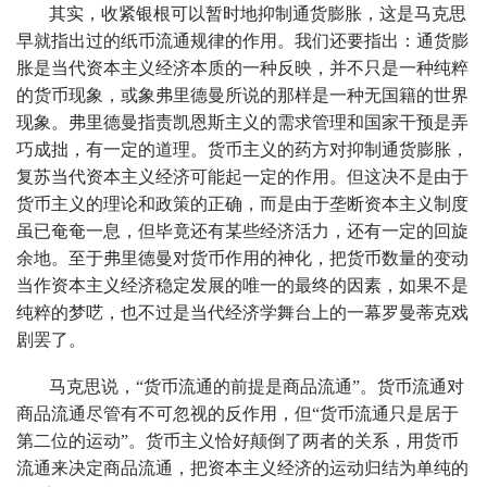
其实，收紧银根可以暂时地抑制通货膨胀，这是马克思
早就指出过的纸币流通规律的作用。我们还要指出：通货膨
胀是当代资本主义经济本质的一种反映，并不只是一种纯粹
的货币现象，或象弗里德曼所说的那样是一种无国籍的世界
现象。弗里德曼指责凯恩斯主义的需求管理和国家干预是弄
巧成拙，有一定的道理。货币主义的药方对抑制通货膨胀，
复苏当代资本主义经济可能起一定的作用。但这决不是由于
货币主义的理论和政策的正确，而是由于垄断资本主义制度
虽已奄奄一息，但毕竟还有某些经济活力，还有一定的回旋
余地。至于弗里德曼对货币作用的神化，把货币数量的变动
当作资本主义经济稳定发展的唯一的最终的因素，如果不是
纯粹的梦呓，也不过是当代经济学舞台上的一幕罗曼蒂克戏
剧罢了。
马克思说，“货币流通的前提是商品流通”。货币流通对
商品流通尽管有不可忽视的反作用，但“货币流通只是居于
第二位的运动”。货币主义恰好颠倒了两者的关系，用货币
流通来决定商品流通，把资本主义经济的运动归结为单纯的