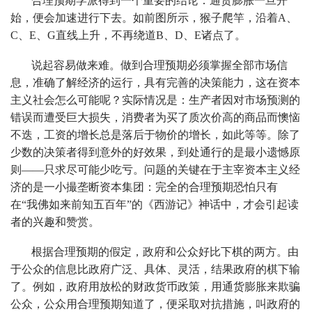
合理预期学派得到一个重要的结论：通货膨胀一旦开
始，便会加速进行下去。如前图所示，猴子爬竿，沿着A、
C、E、G直线上升，不再绕道B、D、E诸点了。
说起容易做来难。做到合理预期必须掌握全部市场信
息，准确了解经济的运行，具有完善的决策能力，这在资本
主义社会怎么可能呢？实际情况是：生产者因对市场预测的
错误而遭受巨大损失，消费者为买了质次价高的商品而懊恼
不迭，工资的增长总是落后于物价的增长，如此等等。除了
少数的决策者得到意外的好效果，到处通行的是最小遗憾原
则——只求尽可能少吃亏。问题的关键在于主宰资本主义经
济的是一小撮垄断资本集团：完全的合理预期恐怕只有
在“我佛如来前知五百年”的《西游记》神话中，才会引起读
者的兴趣和赞赏。
根据合理预期的假定，政府和公众好比下棋的两方。由
于公众的信息比政府广泛、具体、灵活，结果政府的棋下输
了。例如，政府用放松的财政货币政策，用通货膨胀来欺骗
公众，公众用合理预期知道了，便采取对抗措施，叫政府的