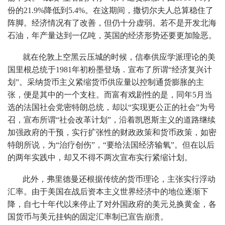
份的21.9%降低到5.4%。在这期间，撒切尔夫人总算稳住了
阵脚。经济情况有了改善，但仍十分虚弱。若不是开发北海
石油，年产量达到一亿吨，英国的经济形势还要更加险恶。
就在伦敦上空黑云压城的时候，信奉供应学派理论的美
国里根总统于1981年初粉墨登场．宣布了所谓“经济复兴计
划”。采纳货币主义紧缩货币供应量以控制通货膨胀的主
张，便是其中的一个支柱。而富有戏剧性的是，同年5月当
选的法国社会党密特朗总统，却以“实现更公正的社会”为号
召，宣布所谓“社会改革计划”，沿着凯恩斯主义的道路继续
加强政府的干预，实行扩张性的财政政策和货币政策，如密
特朗所说，为“治疗创伤”，“要给法国经济输氧”。但在以后
的两年实践中，却又不得不两次宣布实行紧缩计划。
此外，弗里德曼还根据传统的货币理论，主张实行浮动
汇率。由于美国在战后资本主义世界经济中的地位逐渐下
降，自七十年代以来停止了对外国政府的美元兑换黄金，各
国货币与美元挂钩的固定汇率制已宣告崩溃。