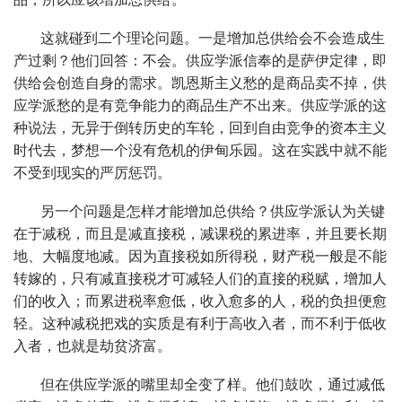
这就碰到二个理论问题。一是增加总供给会不会造成生
产过剩？他们回答：不会。供应学派信奉的是萨伊定律，即
供给会创造自身的需求。凯恩斯主义愁的是商品卖不掉，供
应学派愁的是有竞争能力的商品生产不出来。供应学派的这
种说法，无异于倒转历史的车轮，回到自由竞争的资本主义
时代去，梦想一个没有危机的伊甸乐园。这在实践中就不能
不受到现实的严厉惩罚。
另一个问题是怎样才能增加总供给？供应学派认为关键
在于减税，而且是减直接税，减课税的累进率，并且要长期
地、大幅度地减。因为直接税如所得税，财产税一般是不能
转嫁的，只有减直接税才可减轻人们的直接的税赋，增加人
们的收入；而累进税率愈低，收入愈多的人，税的负担便愈
轻。这种减税把戏的实质是有利于高收入者，而不利于低收
入者，也就是劫贫济富。
但在供应学派的嘴里却全变了样。他们鼓吹，通过减低