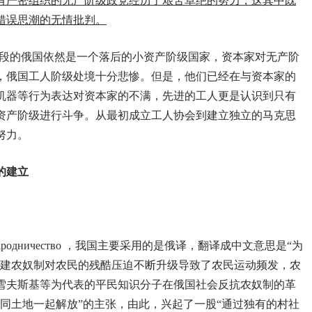
有严密组织的无产阶级政党经历了艰苦卓绝的努力，这其中既
错误思潮的无情批判。
主义阶段的俄国依然是一个落后的小资产阶级国家，资本家对无产阶
，俄国工人阶级处境十分悲惨。但是，他们已经在与资本家的
机器等行为表达对资本家的不满，先进的工人更是认识到只有
资产阶级进行斗争。从最初成立工人协会到建立独立的马克思
努力。
的建立
народничество ，我国主要采用的是俄译，翻译成中文意思是“为
封建农奴制对农民的残酷压迫不断升级导致了农民运动频发，农
雪夫斯基等为代表的平民知识分子在俄国社会反抗农奴制的革
同土地一起解放”的主张，由此，兴起了一股“通过独有的村社