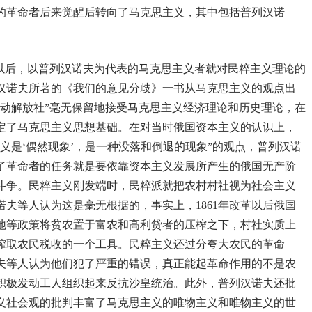
的革命者后来觉醒后转向了马克思主义，其中包括普列汉诺
镳以后，以普列汉诺夫为代表的马克思主义者就对民粹主义理论的
列汉诺夫所著的《我们的意见分歧》一书从马克思主义的观点出
劳动解放社”毫无保留地接受马克思主义经济理论和历史理论，在
定了马克思主义思想基础。在对当时俄国资本主义的认识上，
义是‘偶然现象’，是一种没落和倒退的现象”的观点，普列汉诺
了革命者的任务就是要依靠资本主义发展所产生的俄国无产阶
斗争。民粹主义刚发端时，民粹派就把农村村社视为社会主义
夫等人认为这是毫无根据的，事实上，1861年改革以后俄国
地等政策将贫农置于富农和高利贷者的压榨之下，村社实质上
榨取农民税收的一个工具。民粹主义还过分夸大农民的革命
夫等人认为他们犯了严重的错误，真正能起革命作用的不是农
积极发动工人组织起来反抗沙皇统治。此外，普列汉诺夫还批
义社会观的批判丰富了马克思主义的唯物主义和唯物主义的世