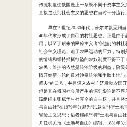
传统制度使俄国走上一条既不同于资本主义
直接过渡到社会主义的思想在当时十分流行
早在19世纪20-30年代，赫尔岑就受
40年代末形成了自己的村社思想。正是由
用，以至于后来的民粹主义者将他们的村社
社会主义理论。迫于农民运动的压力，特别
的情绪和维持摇摇欲坠的农奴制度不得不于1
农民，维护的依然是统治阶级的利益，阶级
情开始新一轮的反对沙皇统治和争取土地与自
间去”的口号，并且深入农村广泛发动农民开
但是其在俄国社会所产生的深刻影响是不容质
该组织主张赋予村社完全的自主权，并且将
与自由社”在1879年分裂为“民意党”和“
冒险主义思想；后者继续坚持“土地与自由
并任机关报《土地与自由》编辑。1881年