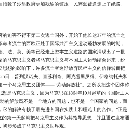
而招致了沙皇政府更加残酷的镇压，民粹派被逼走上了绝路。
政府的迫害不得不第二次逃亡国外，开始了他长达37年的流亡之
派革命者流亡的西欧正处于国际共产主义运动蓬勃发展的时期，
德、法、英、美等已经走上资本主义道路的国家涌现出了一批
家的马克思主义者将马克思主义与本国工人运动结合起来，纷
义思想的影响下，许多流亡者逐渐放弃民粹主义的信仰转而把
9月25日，普列汉诺夫、查苏利奇、阿克雪里罗得、伊格纳托夫和
第一个马克思主义团体——“劳动解放社”。之所以把这个团体称
想是马克思主义，因为马克思在1864年10月起草的《国际工人
劳动的解放既不是一个地方的问题，也不是一个国家的问题，而
，它的解决有赖于最先进各国在实践上和理论上的合作。”正是
成立的第一天起就把马克思主义作为其指导思想，并且通过发布通
，初步形成了马克思主义世界观。