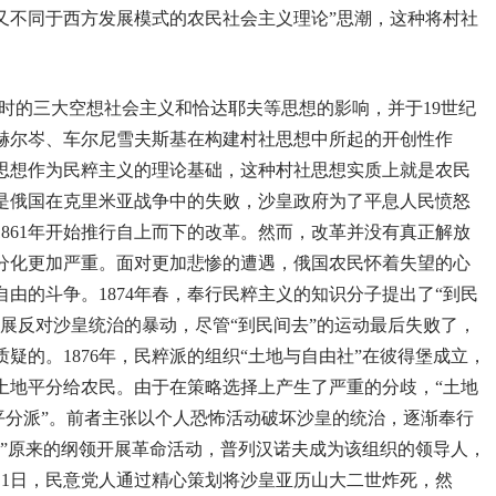
又不同于西方发展模式的农民社会主义理论”思潮，这种将村社
。
到当时的三大空想社会主义和恰达耶夫等思想的影响，并于19世纪
于赫尔岑、车尔尼雪夫斯基在构建村社思想中所起的开创性作
思想作为民粹主义的理论基础，这种村社思想实质上就是农民
是俄国在克里米亚战争中的失败，沙皇政府为了平息人民愤怒
861年开始推行自上而下的改革。然而，改革并没有真正解放
分化更加严重。面对更加悲惨的遭遇，俄国农民怀着失望的心
由的斗争。1874年春，奉行民粹主义的知识分子提出了“到民
展反对沙皇统治的暴动，尽管“到民间去”的运动最后失败了，
疑的。1876年，民粹派的组织“土地与自由社”在彼得堡成立，
土地平分给农民。由于在策略选择上产生了严重的分歧，“土地
土地平分派”。前者主张以个人恐怖活动破坏沙皇的统治，逐渐奉行
社”原来的纲领开展革命活动，普列汉诺夫成为该组织的领导人，
3月1日，民意党人通过精心策划将沙皇亚历山大二世炸死，然