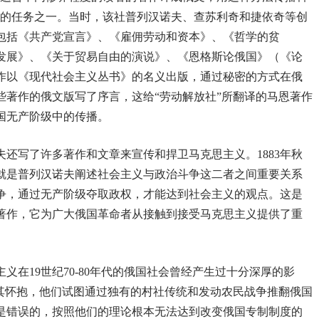
作的任务之一。当时，该社普列汉诺夫、查苏利奇和捷依奇等创
包括《共产党宣言》、《雇佣劳动和资本》、《哲学的贫
发展》、《关于贸易自由的演说》、《恩格斯论俄国》（《论
作以《现代社会主义丛书》的名义出版，通过秘密的方式在俄
些著作的俄文版写了序言，这给“劳动解放社”所翻译的马恩著作
国无产阶级中的传播。
还写了许多著作和文章来宣传和捍卫马克思主义。1883年秋
就是普列汉诺夫阐述社会主义与政治斗争这二者之间重要关系
争，通过无产阶级夺取政权，才能达到社会主义的观点。这是
著作，它为广大俄国革命者从接触到接受马克思主义提供了重
义在19世纪70-80年代的俄国社会曾经产生过十分深厚的影
投其怀抱，他们试图通过独有的村社传统和发动农民战争推翻俄国
是错误的，按照他们的理论根本无法达到改变俄国专制制度的