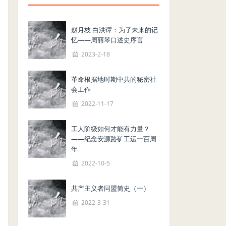
赵月枝 白洪谭：为了未来的记
忆——周丽琴口述史序言
2023-2-18
革命根据地时期中共的秘密社
会工作
2022-11-17
工人阶级如何才能有力量？
——纪念安源路矿工运一百周
年
2022-10-5
共产主义者同盟简史（一）
2022-3-31