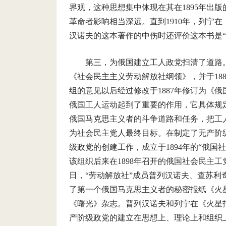
界观，这种思想集中体现在其在1895年出
革命者影响相当深远。直到1910年，列宁在
汉诺夫的这本著作的中伤时还评价这本书是“
第三，为俄国建立工人政党扫清了道路
《社会民主主义劳动解放社纲领》，并于18
组的意见以后经过修改于1887年修订为《
俄国工人运动起到了重要的作用，它具体规
俄国马克思主义者的斗争道路和任务，把工
为社会民主党人最终目标。在制定了无产阶
级政党的创建工作，成立于1894年的“俄国
该组织后来在1898年召开的俄国社会民主工党
日，“劳动解放社”成员普列汉诺夫、查苏
了第一个俄国马克思主义者的秘密报纸《火
《曙光》杂志。普列汉诺夫和列宁在《火星
产阶级政党的建立在思想上、理论上和组织