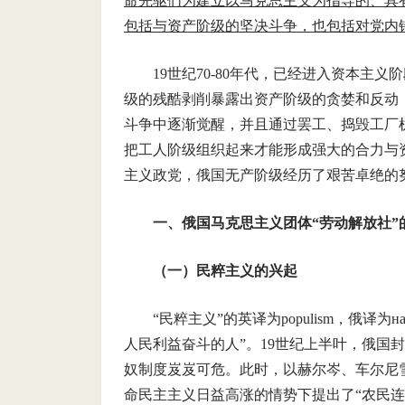
命先驱们为建立以马克思主义为指导的、具
包括与资产阶级的坚决斗争，也包括对党内
19世纪70-80年代，已经进入资本
级的残酷剥削暴露出资产阶级的贪婪和反动
斗争中逐渐觉醒，并且通过罢工、捣毁工厂
把工人阶级组织起来才能形成强大的合力与
主义政党，俄国无产阶级经历了艰苦卓绝的
一、俄国马克思主义团体“劳动解放社”
（一）民粹主义的兴起
“民粹主义”的英译为populism，俄译为
人民利益奋斗的人”。19世纪上半叶，俄国
奴制度岌岌可危。此时，以赫尔岑、车尔尼
命民主主义日益高涨的情势下提出了“农民连