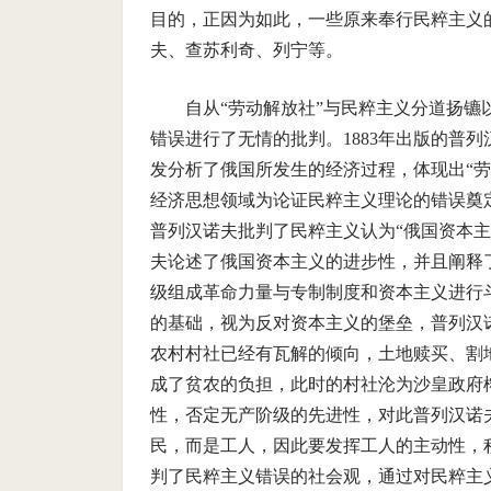
目的，正因为如此，一些原来奉行民粹主义
夫、查苏利奇、列宁等。
自从“劳动解放社”与民粹主义分道扬
错误进行了无情的批判。1883年出版的普
发分析了俄国所发生的经济过程，体现出“
经济思想领域为论证民粹主义理论的错误奠
普列汉诺夫批判了民粹主义认为“俄国资本主
夫论述了俄国资本主义的进步性，并且阐释
级组成革命力量与专制制度和资本主义进行
的基础，视为反对资本主义的堡垒，普列汉诺
农村村社已经有瓦解的倾向，土地赎买、割
成了贫农的负担，此时的村社沦为沙皇政府
性，否定无产阶级的先进性，对此普列汉诺
民，而是工人，因此要发挥工人的主动性，
判了民粹主义错误的社会观，通过对民粹主