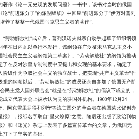
版的著作《论一元史观的发展问题》一书中，该书对当时的俄国
《论“前进派分子”的派别组织》中回应“前进派分子”伊万对普列
培养了整整一代俄国马克思主义者的著作”。
。“劳动解放社”成立后，普列汉诺夫就亲自动手起草了组织纲领
84年在日内瓦以单行本发行，该纲领在广泛征求马克思主义小
俄国社会民主主义者纲领第二草案》。“劳动解放社”的纲领为推动
定了在反对沙皇专制制度中应提出和实现的基本要求，确定了
人阶级作为争取社会主义的独立战士，把实现“共产主义革命”作
级党的纲领以后，“劳动解放社”的成员还亲自参加了俄国无产阶
社会民主党人国外联合会”就是在“劳动解放社”的倡议下成立的，
成立代表大会上被承认为党的驻国外机构。1900年12月24
利奇、阿克雪里罗得和列宁等流亡国外的革命者在德国莱比锡创办
星报》，报纸名字取自“星火燎原”之意。随后还出版了政治刊物
报》和《曙光》杂志上发表了多篇宣传革命的文章，为俄国无
上打下了坚实的基础。