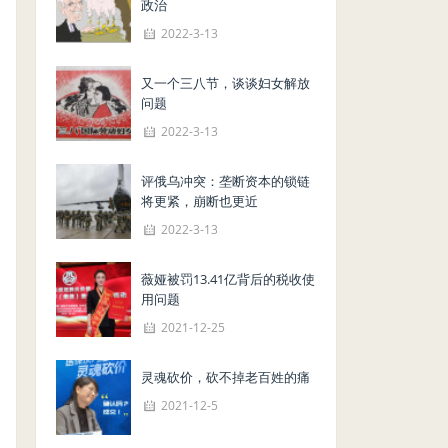
政治
2022-3-13
又一个三八节，谈谈妇女解放
问题
2022-3-13
评俄乌冲突：垄断资本的锁链
将更紧，崩断也更近
2022-3-13
薇娅被罚13.41亿背后的税收使
用问题
2021-12-25
灵魂砍价，砍不掉老百姓的痛
2021-12-5