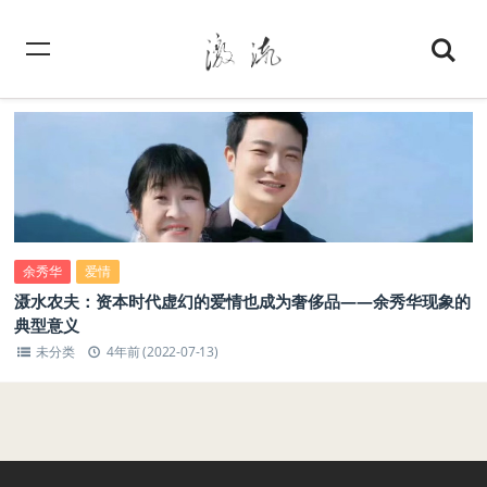
余秀华
爱情
滠水农夫：资本时代虚幻的爱情也成为奢侈品——余秀华现象的
典型意义
未分类
4年前 (2022-07-13)