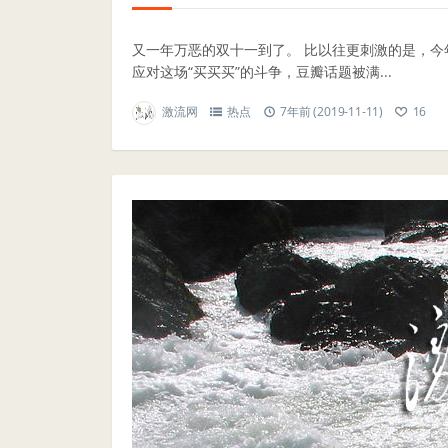
又一年万恶的双十一到了。 比以往更刺激的是，今
应对这场“买买买”的斗争，豆瓣话题被满...
激流网
热点
7年前 (2019-11-11)
16