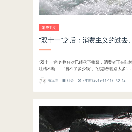
消费主义
“双十一”之后：消费主义的过去
“双十一”的购物狂欢已经落下帷幕，消费者正在陆
吐槽不断——“省不了多少钱”、“优惠券套路太多”...
激流网
社会
7年前 (2019-11-11)
12