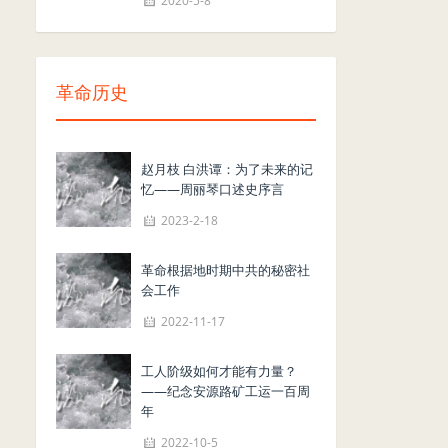
2020-5-8
革命历史
赵月枝 白洪谭：为了未来的记
忆——周丽琴口述史序言
2023-2-18
革命根据地时期中共的秘密社
会工作
2022-11-17
工人阶级如何才能有力量？
——纪念安源路矿工运一百周
年
2022-10-5