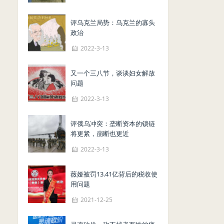
评乌克兰局势：乌克兰的寡头
政治
2022-3-13
又一个三八节，谈谈妇女解放
问题
2022-3-13
评俄乌冲突：垄断资本的锁链
将更紧，崩断也更近
2022-3-13
薇娅被罚13.41亿背后的税收使
用问题
2021-12-25