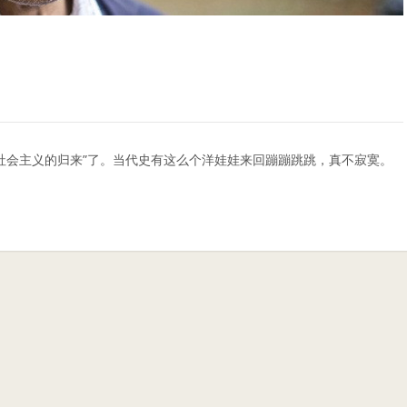
“社会主义的归来”了。当代史有这么个洋娃娃来回蹦蹦跳跳，真不寂寞。