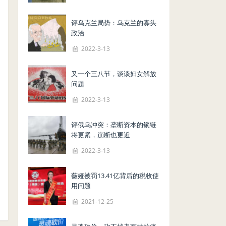
评乌克兰局势：乌克兰的寡头
政治
2022-3-13
又一个三八节，谈谈妇女解放
问题
2022-3-13
评俄乌冲突：垄断资本的锁链
将更紧，崩断也更近
2022-3-13
薇娅被罚13.41亿背后的税收使
用问题
2021-12-25