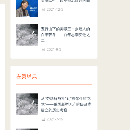
灵魂砍价，砍不掉老百姓的痛
2021-12-5
五行山下的美猴王：乡建人的
百年苦斗——百年思潮变迁之
二
2021-9-5
左翼经典
从“劳动解放社”到“布尔什维克
党”——俄国新型无产阶级政党
建立的历史考察
2021-7-19