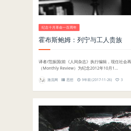
纪念十月革命一百周年
霍布斯鲍姆：列宁与工人贵族
译者/范振国(前《人间杂志》执行编辑，现任社会
（Monthly Review）为纪念2012年10月1...
激流网
思想
9年前 (2017-11-26)
3