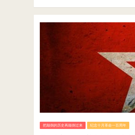
把颠倒的历史再颠倒过来
纪念十月革命一百周年