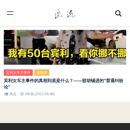
宾利女车主事件
胡锡进
宾利女车主事件的真相到底是什么？——驳胡锡进的“普通纠纷
论”
热点
4年前 (2022-06-08)