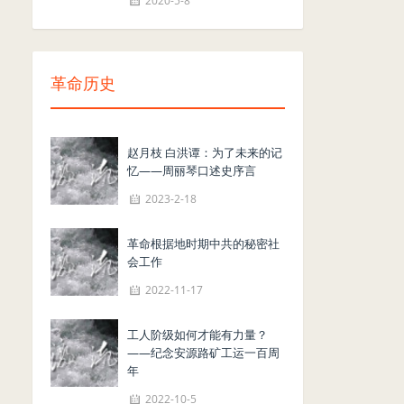
2020-5-8
革命历史
赵月枝 白洪谭：为了未来的记
忆——周丽琴口述史序言
2023-2-18
革命根据地时期中共的秘密社
会工作
2022-11-17
工人阶级如何才能有力量？
——纪念安源路矿工运一百周
年
2022-10-5