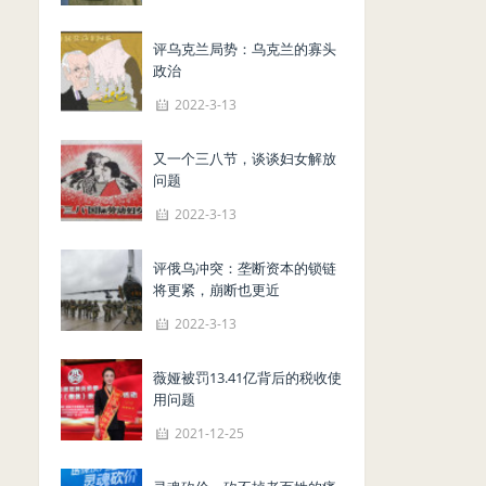
评乌克兰局势：乌克兰的寡头
政治
2022-3-13
又一个三八节，谈谈妇女解放
问题
2022-3-13
评俄乌冲突：垄断资本的锁链
将更紧，崩断也更近
2022-3-13
薇娅被罚13.41亿背后的税收使
用问题
2021-12-25