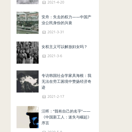
2021-4-20
安舟：失去的权力——中国产
业公民身份的兴衰
2021-3-31
女权主义可以解放妇女吗？
2021-3-6
专访韩国社会学家具海根：我
无法在劳工困境中赞扬经济奇
迹
2021-2-17
汪晖：“我有自己的名字”——
《中国新工人：迷失与崛起》
序言