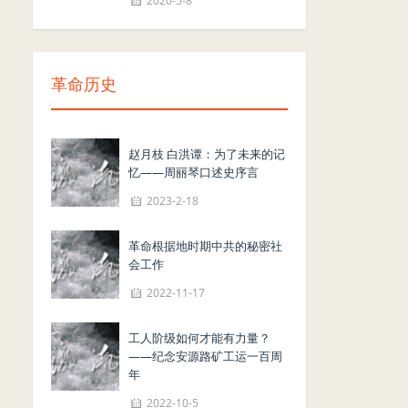
2020-5-8
革命历史
赵月枝 白洪谭：为了未来的记
忆——周丽琴口述史序言
2023-2-18
革命根据地时期中共的秘密社
会工作
2022-11-17
工人阶级如何才能有力量？
——纪念安源路矿工运一百周
年
2022-10-5