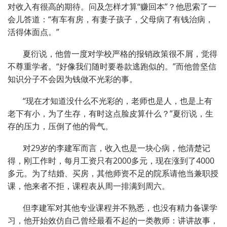
对收入有很高的期待。问及怎样才算“赚回本”？他思索了一
会儿答道：“有车有房，有妻子孩子，父母病了有钱治病，
活得体面点。”
夏衍说，他曾一度对学校严格的报销政策很不屑，觉得
不尊重学者。“好像我们随时要卷款逃跑似的。”而他曾坚信
知识分子不会因为钱做不光彩的事。
“现在才知道没什么不光彩的，老师也是人，也是上有
老下有小，为了生存，有时这点脸皮算什么？”夏衍说，生
存的压力，压倒了他的骨气。
对29岁的李建军而言，收入也是一块心病，他清楚记
得，刚工作时，每月工资只有2000多元，现在涨到了4000
多元。为了结婚、买房，其他师资不足的院系请他当兼职授
课，他来者不拒，课程表从周一排满到周六。
但李建军对其他专业课程并不熟悉，也没有精力备课学
习，他开始效仿自己曾经最看不起的一类教师：讲讲故事，