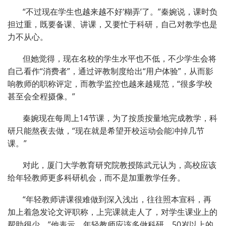
“不过现在学生也越来越不好‘糊弄’了。”秦婉说，课时负
担过重，既要备课、讲课，又要忙于科研，自己对教学也是
力不从心。
但她觉得，现在名校的学生水平也不低，不少学生会将
自己看作“消费者”，通过评教制度给出“用户体验”，从而影
响教师的职称评定，而教学监控也越来越规范，“很多学校
甚至会全程摄像。”
秦婉现在每周上14节课，为了按质按量地完成教学，科
研只能熬夜去做，“现在就是希望开校运动会能冲掉几节
课。”
对此，厦门大学教育研究院教授陈武元认为，高校应该
给年轻教师更多科研机会，而不是加重教学任务。
“年轻教师讲课很难做到深入浅出，往往照本宣科，再
加上着急发论文评职称，上完课就走人了，对学生课业上的
帮助很少。”他表示，年轻教师应该多做科研，50岁以上的