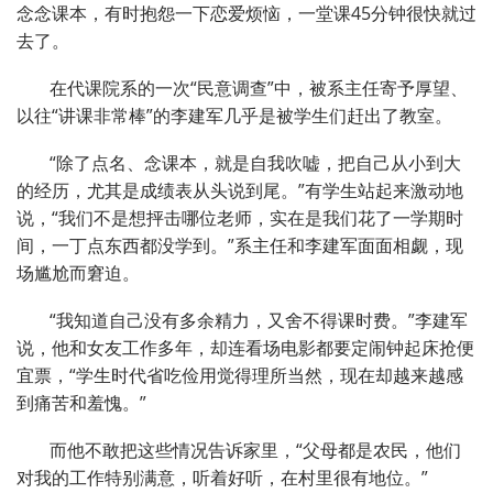
念念课本，有时抱怨一下恋爱烦恼，一堂课45分钟很快就过
去了。
在代课院系的一次“民意调查”中，被系主任寄予厚望、
以往“讲课非常棒”的李建军几乎是被学生们赶出了教室。
“除了点名、念课本，就是自我吹嘘，把自己从小到大
的经历，尤其是成绩表从头说到尾。”有学生站起来激动地
说，“我们不是想抨击哪位老师，实在是我们花了一学期时
间，一丁点东西都没学到。”系主任和李建军面面相觑，现
场尴尬而窘迫。
“我知道自己没有多余精力，又舍不得课时费。”李建军
说，他和女友工作多年，却连看场电影都要定闹钟起床抢便
宜票，“学生时代省吃俭用觉得理所当然，现在却越来越感
到痛苦和羞愧。”
而他不敢把这些情况告诉家里，“父母都是农民，他们
对我的工作特别满意，听着好听，在村里很有地位。”