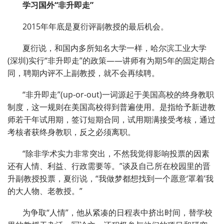
学习国外“非升即走”
2015年年底是夏衍评副教授的最后机会。
夏衍说，和国内多所知名大学一样，哈尔滨工业大学
(深圳)实行“非升即走”的政策——讲师有为期5年的固定期合
同，聘期内评不上副教授，就不会再续聘。
“非升即走”(up-or-out)一词源起于美国高校的终身教职
制度，这一规则在美国高校得到普遍使用。是指给予新进教
师若干年试用期，签订短期合同，试用期满接受考核，通过
考核者获终身教职，反之必须离职。
“除非学术实力非常突出，不然我觉得影响投票的因素
还有人情、利益、行政需要等。”谈及自己所在校园里的晋
升副教授投票，夏衍说，“我做梦都想找到一个愿意‘罩着’我
的大人物、老教授。”
为争取“人情”，他从紧凑的日程表中挤出时间，替学校