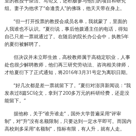
里的教授干杂活、写论文，还积极参与他们的项目和研究
组。妻子为他求了“命逢贵人”的佛珠，他天天带在身上。
“但一打开投票的教授会成员名单，我就蒙了，里面的
人我谁也不认识。”夏衍说，事后他拨通主任的电话，得知
自己只差一票就通过了。在随后的院长办公会中，执教5年
的夏衍被解聘了。
但决议并未立即生效，高校教师属于高稳定职业，人事
处也很少解聘教师，他们再三研究劳动法、咨询相关律师，
才给夏衍下了正式通知，将2016年3月31号定为离职日期。
“好几次都是差一票就留下了。”夏衍对澎湃新闻说：“我
发表过8篇SCI论文，拿到了200多万元的科研经费，还是没
能留下。”
据他称，关于“谁升谁走”，国外大学普遍采用“评审
制”，对“升”没有名额限制，只要达到一定水平即可。而国内
高校则多采用“名额制”，指标有限，有人升，就有人走。