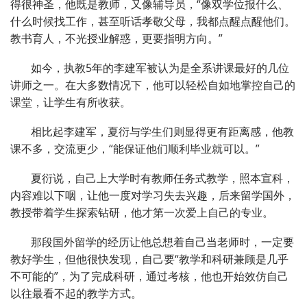
得很神圣，他既是教师，又像辅导员，“像双学位报什么、
什么时候找工作，甚至听话孝敬父母，我都点醒点醒他们。
教书育人，不光授业解惑，更要指明方向。”
如今，执教5年的李建军被认为是全系讲课最好的几位
讲师之一。在大多数情况下，他可以轻松自如地掌控自己的
课堂，让学生有所收获。
相比起李建军，夏衍与学生们则显得更有距离感，他教
课不多，交流更少，“能保证他们顺利毕业就可以。”
夏衍说，自己上大学时有教师任务式教学，照本宣科，
内容难以下咽，让他一度对学习失去兴趣，后来留学国外，
教授带着学生探索钻研，他才第一次爱上自己的专业。
那段国外留学的经历让他总想着自己当老师时，一定要
教好学生，但他很快发现，自己要“教学和科研兼顾是几乎
不可能的”，为了完成科研，通过考核，他也开始效仿自己
以往最看不起的教学方式。