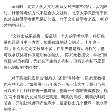
而当时，北京大学人文社科系反对声非常强烈，认为限
时、计量等考核方式不适合人文社科。北京大学教授陈平原
也曾在接受学者廉思采访时说，对于文史哲学者来说，40岁
才刚刚开始。
“文科出成果很慢，要证明一个人的学术水平，科研数
量也只是其中一方面，如果你真的踏实刻苦，‘十年磨一
剑’，那么即使论文数量不多，在学界也是有话语权的，也
可以拿获奖著作来证明你的能力。”陈武元教授说，学校“副
教授”岗位有限，势必会产生筛选机制，但筛选机制不应是
僵化刻板的“数个数”。
对于高校到底是当“挑珠人”还是“养蚌者”，陈武元教授
也有些无奈：“如果用一万年来办一所一流大学，我们当然
可以关上门好好培养一批讲师，把每一个都培养成教授，现
在‘两个百年’的发展目标已确定。明确的目标、明确的时间
节点，只能让教师间产生竞争，最后拼出几个世界一流水平
的尖子。”