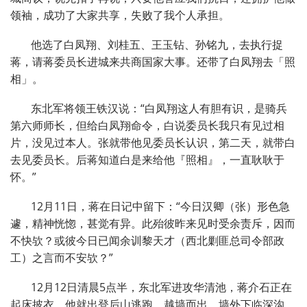
领袖，成功了大家共享，失败了我个人承担。
他选了白凤翔、刘桂五、王玉钻、孙铭九，去执行捉
蒋，请蒋委员长进城来共商国家大事。还带了白凤翔去「照
相」。
东北军将领王铁汉说：“白凤翔这人有胆有识，是骑兵
第六师师长，但给白凤翔命令，白说委员长我只有见过相
片，没见过本人。张就带他见委员长认识，第二天，就带白
去见委员长。后蒋知道白是来给他『照相』，一直耿耿于
怀。”
12月11日，蒋在日记中留下：“今日汉卿（张）形色急
遽，精神恍惚，甚觉有异。此殆彼昨来见时受余责斥，因而
不快欤？或彼今日已闻余训黎天才（西北剿匪总司令部政
工）之言而不安欤？”
12月12日清晨5点半，东北军进攻华清池，蒋介石正在
起床披衣，他就出登后山逃跑，越墙而出，墙外下临深沟，