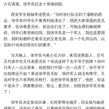
介石请愿。张学良赶去十里铺劝阻。
西安学生领袖李连壁说：“当时游行队伍到了灞桥的西
边，张学良叫学生不要再到临潼去了，我把大家请愿的意见
要求，告诉蒋委员长。前边你们去了，可能会遇到麻烦障
碍。同学们希望相信我，我张学良是一个军人，我也是爱国
的，我时刻都怀念着东北的父老兄弟，在一个礼拜以内，以
实际行动来回答你们的要求。”
当天晚上，张学良与蒋介石大吵，蒋骂张两面人，岂可
又代表学生又代表委员长？张说这样下去不等于投降？你叫
日本人一点点蚕食，就把我们中国一点一点吞了，你不等于
比投降还不如？蒋说张学良无耻，我作军人就没有降字。又
说对学生只有用机关枪打。这把张学良激怒了，他想，你这
个老头子，我要教训你。那么，委员长，别怪我张学良失敬
了！
张学良决定发动兵谏，生死荣辱全抛开，回去就与杨虎
城商议，说先扣了再说，只要他答应我们抗日，还拥护他做