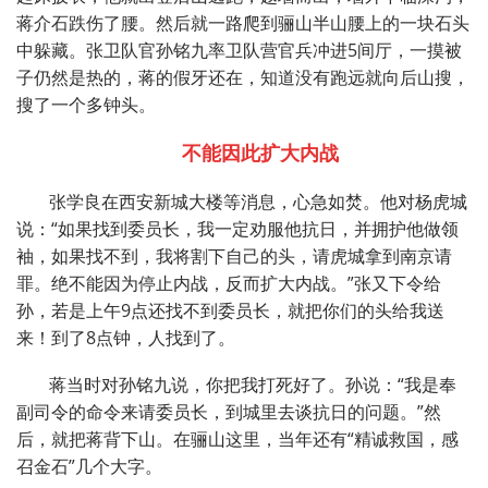
蒋介石跌伤了腰。然后就一路爬到骊山半山腰上的一块石头
中躲藏。张卫队官孙铭九率卫队营官兵冲进5间厅，一摸被
子仍然是热的，蒋的假牙还在，知道没有跑远就向后山搜，
搜了一个多钟头。
不能因此扩大内战
张学良在西安新城大楼等消息，心急如焚。他对杨虎城
说：“如果找到委员长，我一定劝服他抗日，并拥护他做领
袖，如果找不到，我将割下自己的头，请虎城拿到南京请
罪。绝不能因为停止内战，反而扩大内战。”张又下令给
孙，若是上午9点还找不到委员长，就把你们的头给我送
来！到了8点钟，人找到了。
蒋当时对孙铭九说，你把我打死好了。孙说
：“
我是奉
副司令的命令来请委员长，到城里去谈抗日的问题。
”
然
后，就把蒋背下山
。
在骊山这里，当年还有“精诚救国，感
召金石”几个大字。