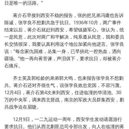
日是唯一的活路。”
蒋介石早接到西安不稳的报告，张的把兄弟冯庸也告诉
陈诚，张学良不想剿共急于抗日。1936年10月，两广事件
结束以后，蒋介石就赶到西安，希望镇摄军心。张认为，统
一是民意，此次对两广和平解决，纯系遵从民意，我和委员
长交情很深，我要认真利用这个地位加紧向他进言。张学良
说：“每念家仇国难，丛集一身，已早拚此一腔热血，洒向
疆场。”他一再向蒋苦谏，声泪俱下，要求抗日，却被蒋介
石痛斥。
齐士英及郭松龄的弟弟郭大鸣，也来报告张学良不想剿
共。蒋介石还对齐很生气，说张学良效忠党国，不容污蔑。
12月4日，蒋介石第4次来到西安，住进临潼的华清池。30
万的中央军，调来西北督战，南京的军政大员群集西安，剿
共战争迫在眉睫。
12月9日，一二九运动一周年，西安学生发动请愿游行
要求抗日。他们从西北剿匪总司令部出发，向人在临潼的蒋