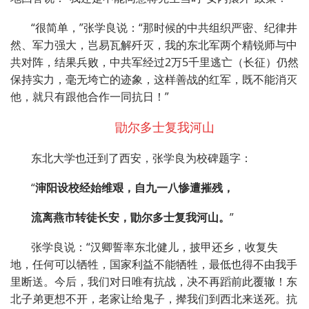
“很简单，”张学良说：“那时候的中共组织严密、纪律井
然、军力强大，岂易瓦解歼灭，我的东北军两个精锐师与中
共对阵，结果兵败，中共军经过2万5千里逃亡（长征）仍然
保持实力，毫无垮亡的迹象，这样善战的红军，既不能消灭
他，就只有跟他合作一同抗日！”
勖尔多士复我河山
东北大学也迁到了西安，张学良为校碑题字：
“
渖阳设校经始维艰，自九一八惨遭摧残，
流离燕市转徒长安，勖尔多士复我河山。
”
张学良说：“汉卿誓率东北健儿，披甲还乡，收复失
地，任何可以牺牲，国家利益不能牺牲，最低也得不由我手
里断送。今后，我们对日唯有抗战，决不再蹈前此覆辙！东
北子弟更想不开，老家让给鬼子，撵我们到西北来送死。抗