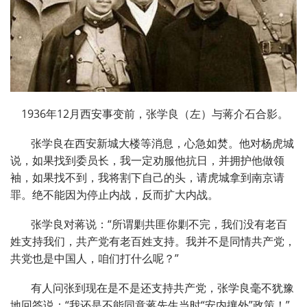
1936年12月西安事变前，张学良（左）与蒋介石合影。
张学良在西安新城大楼等消息，心急如焚。他对杨虎城
说，如果找到委员长，我一定劝服他抗日，并拥护他做领
袖，如果找不到，我将割下自己的头，请虎城拿到南京请
罪。绝不能因为停止内战，反而扩大内战。
张学良对蒋说：“所谓剿共匪你剿不完，我们没有老百
姓支持我们，共产党有老百姓支持。我并不是同情共产党，
共党也是中国人，咱们打什么呢？”
有人问张到现在是不是还支持共产党，张学良毫不犹豫
地回答说：“我还是不能同意蒋先生当时“安内攘外”政策！”