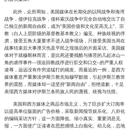
此外，众所周知，美国媒体在长期化的以阿战争和海湾
战争，侵伊拉克战争，侵科索沃战争中完全自动地交出了自
己独立的新闻自由权，成为“美国价值和文化至高无上”、宗
教（白人上层阶级的基督教基本教义）偏见、种族歧视的俘
虏，接受五角大厦要求不进入战争现场，只接受美国当局在
战事结束后大事湮灭伤及平民之现场后的片面采访。美国媒
体对于就穆斯林而言，是比死还要残酷与痛苦的几起冰山一
角的虐俘事件---强迫回教战俘进行肛交和口交--的严重人权
凌辱，远远没有作穷追猛打的揭发。而最近的一例，是西方
媒体蓄意严重亵渎伊斯兰教先知穆罕默德，引起伊斯兰教世
界的震怒，而媒体却一迳坚持“新闻自由”，拒绝道歉，十足
表现西方媒体对伊斯兰各民族人民的蔑视、歧视与仇恨。
美国和西方媒体之商品市场主义，为了巨步扩大订阅率
以提高单位版面的广告价格，采取新闻报导娱乐化、八卦化
的编辑采访方针，这一方面降低、缩小真实、重要消息见
报，一方面使广泛读者在思想感情上白痴化、幼儿化，总地