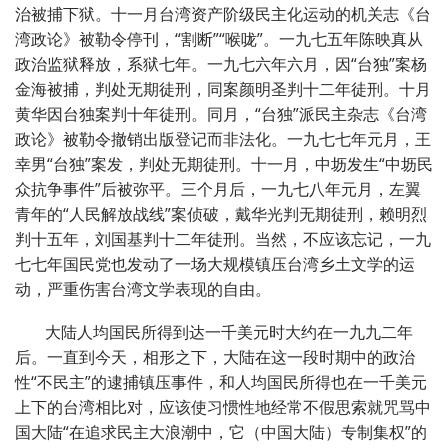
治被捕下狱。十一月台湾资产阶级民主化运动的机关志《台
湾政论》被勒令停刊，“割断”“喉咙”。一九七五年陈映真从
政治监狱释放，系狱七年。一九七六年六月，因“台独”案杨
金海被捕，判处无期徒刑，同案颜明圣判十二年徒刑。十月
黄华因台独案判十年徒刑。同月，“台独”派民主杂志《台湾
政论》被勒令撤销出版登记而非法化。一九七七年元月，王
幸男“台独”案发，判处无期徒刑。十一月，中坜发生“中坜民
众抗争事件”后被弥平。三个月后，一九七八年元月，左翼
青年的“人民解放战线”案侦破，戴华光判无期徒刑，赖明烈
判十五年，刘国基判十二年徒刑。当然，不应该忘记，一九
七七年国民党也发动了一场大规模镇压台湾乡土文学的运
动，严重伤害台湾文学表现的自由。
大陆人均国民所得到达一千美元时大约在一九九二年
后。一直到今天，相形之下，大陆在这一段时期中的政治
性“不民主”的逮捕镇压事件，和人均国民所得也在一千美元
上下的台湾相比对，应该使习惯性地经常不假思索就咒骂中
国大陆“在追求民主大浪潮中，它（中国大陆）专制集权”的