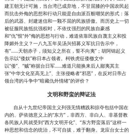
建王朝无计可施，当台湾已成弃地，不甘屈膝的中国农民起
而抗击外侮的思想和行动只能是自由派百般嘲笑的形式：落
后的武器、封建迷信和一颗不屈的民族骄傲。而历史上一切
被征服民族抵抗强权时，不依仗强烈的民族自豪感
和“仇”恨“外”侮的思想与行动，难道依靠民族自蔑主义和投
降媚外主义？一八九五年吴汤兴招募义军抗日告示中，
有“......天朝赤子，须知义之所在，誓不向夷”；胡阿锦起义
告示以“倭奴”称日本占领者。柯铁虎征倭檄文中
以“倭”、“贼”称据台日军......难道只能换来后人鄙夷其主
张“中华文化至高无上”、主张侵略者“邪恶”，在反对日帝占
领台湾的斗争中“暗藏仇外情绪”的评价？
文明和野蛮的辩证法
自从十九世纪帝国主义列强无情糟践和掠夺包括中国在
内的、萨依德意义上的“东方”，非西方、非白人、非基督教
各民族人民就受到“西方文明开化”、“东方野蛮落后”这样一
种思想和信念的统治，不可自拔，难于翻身。龙应台女士的