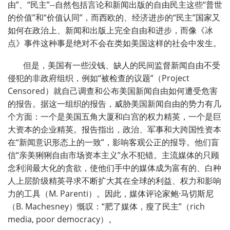
由”、“民主”--自然包括言论和新闻出版的自由民主这些“普世
的价值”和“价值认同”，而西欧的、经济进步的“民主”国家又
如何在政治上、新闻和出版上完全自由和进步，而像《冰
点》事件这种事是绝对不会在类如美国这样的社会中发生。
但是，美国有一些没钱、缺人的民间监督新闻自由不受
侵犯的非政府组织，例如“被检查的议题”（Project
Censored）就自己调查和公布美国新闻自由如何遭受危害
的报告。据这一组织的报告，威胁美国新闻自由的势力有几
个方面：一个是美国五角大厦和白宫的权力精英，一个是巨
大资本的企业精英。报告指出，政治、军事和大跨国性资本
在“新闻意识形态上的一致”，影响客观公正的报导。他们盲
信“亲美猁猁自由市场资本主义”永不犯错。主流媒体的只顾
念利润最大化的贪欲，使他们手中的媒体成为富有的、白种
人上层阶级精英寻求不断扩大其在全球的利益、权力和影响
力的工具（M. Parenti）。因此，媒体评论家鲍·马切斯尼
（B. Machesney）慨叹：“肥了媒体，瘦了民主”（rich
media, poor democracy）。