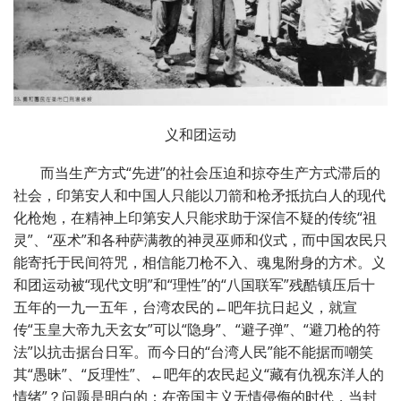
义和团运动
而当生产方式“先进”的社会压迫和掠夺生产方式滞后的
社会，印第安人和中国人只能以刀箭和枪矛抵抗白人的现代
化枪炮，在精神上印第安人只能求助于深信不疑的传统“祖
灵”、“巫术”和各种萨满教的神灵巫师和仪式，而中国农民只
能寄托于民间符咒，相信能刀枪不入、魂鬼附身的方术。义
和团运动被“现代文明”和“理性”的“八国联军”残酷镇压后十
五年的一九一五年，台湾农民的←吧年抗日起义，就宣
传“玉皇大帝九天玄女”可以“隐身”、“避子弹”、“避刀枪的符
法”以抗击据台日军。而今日的“台湾人民”能不能据而嘲笑
其“愚昧”、“反理性”、←吧年的农民起义“藏有仇视东洋人的
情绪”？问题是明白的：在帝国主义无情侵侮的时代，当封