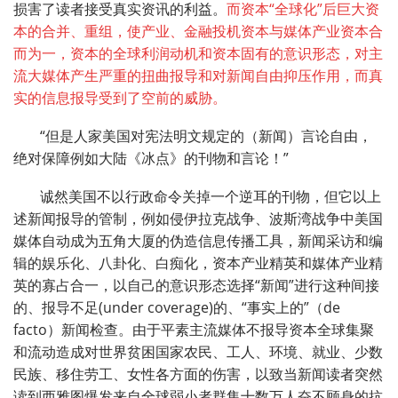
损害了读者接受真实资讯的利益。
而资本“全球化”后巨大资
本的合并、重组，使产业、金融投机资本与媒体产业资本合
而为一，资本的全球利润动机和资本固有的意识形态，对主
流大媒体产生严重的扭曲报导和对新闻自由抑压作用，而真
实的信息报导受到了空前的威胁。
“但是人家美国对宪法明文规定的（新闻）言论自由，
绝对保障例如大陆《冰点》的刊物和言论！”
诚然美国不以行政命令关掉一个逆耳的刊物，但它以上
述新闻报导的管制，例如侵伊拉克战争、波斯湾战争中美国
媒体自动成为五角大厦的伪造信息传播工具，新闻采访和编
辑的娱乐化、八卦化、白痴化，资本产业精英和媒体产业精
英的寡占合一，以自己的意识形态选择“新闻”进行这种间接
的、报导不足(under coverage)的、“事实上的”（de
facto）新闻检查。由于平素主流媒体不报导资本全球集聚
和流动造成对世界贫困国家农民、工人、环境、就业、少数
民族、移住劳工、女性各方面的伤害，以致当新闻读者突然
读到西雅图爆发来自全球弱小者群集十数万人奋不顾身的抗