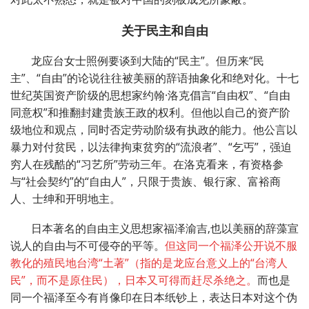
关于民主和自由
龙应台女士照例要谈到大陆的“民主”。但历来“民
主”、“自由”的论说往往被美丽的辞语抽象化和绝对化。十七
世纪英国资产阶级的思想家约翰·洛克倡言“自由权”、“自由
同意权”和推翻封建贵族王政的权利。但他以自己的资产阶
级地位和观点，同时否定劳动阶级有执政的能力。他公言以
暴力对付贫民，以法律拘束贫穷的“流浪者”、“乞丐”，强迫
穷人在残酷的“习艺所”劳动三年。在洛克看来，有资格参
与“社会契约”的“自由人”，只限于贵族、银行家、富裕商
人、士绅和开明地主。
日本著名的自由主义思想家福泽渝吉,也以美丽的辞藻宣
说人的自由与不可侵夺的平等。
但这同一个福泽公开说不服
教化的殖民地台湾“土著”（指的是龙应台意义上的“台湾人
民”，而不是原住民），日本又可得而赶尽杀绝之。
而也是
同一个福泽至今有肖像印在日本纸钞上，表达日本对这个伪