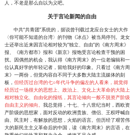
人，不老是那么自以为义吧。
关于言论新闻的自由
中共“共青团”系统的，据说曾刊载过龙应台女士的大作
〈你可能不知道的台湾〉的刊物《冰点》被当局停刊。龙女
士还举出近来因言论相对较为“独立、自由”的《南方周末》
报、《南方都市》报和《新京》报饱受言论检查干预的困
扰。因偶然的机会，我认得《南方周末》的一位老编辑和一
位认真好学的年轻记者，留给我好的印象。只看过《南方周
末》一两份，但觉内容自不同于大多数大陆主流媒体的刻
板，
但经历过台湾的七○年代斗争的偏左的人看来，就觉得
经历过一场很大的思想上、政治上、文化上大革命的大陆上
相对独立化、自由化的报纸，其言论倾向一般不脱资产阶级
自由主义的倾向。
我总觉得，十七、十八世纪当时，西欧资
产阶级的思想家，面对反动的欧洲贵族、僧侣、王权呼喊自
由、民主时，有解放的思想，火焰的语言。但历经了艰苦伟
大的新民主主义革命后的中国，读《南方周末》的言语，在
敬重他们的执著和努力之余，难掩不足之感。