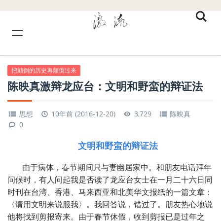
把颠倒的历史再颠倒过来
陈映真激辩龙应台：文明和野蛮的辩证法
思想
10年前 (2016-12-20)
3,729
陈映真
0
文明和野蛮的辩证法
由于病体，春节期间只与妻幽居家中。和朋友电话拜年
问候时，有人问起我是否读了龙应台女士在一月二十六日同
时刊在台湾、香港、马来西亚和北美华文报纸的一篇文章：
〈请用文明来说服我〉。我回答说，错过了。朋友热心地说
他将找到剪报寄来。由于春节休假，收到剪报已是过年之