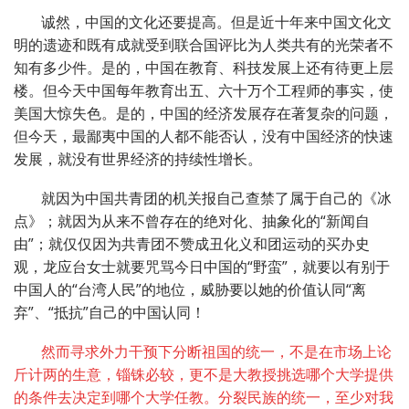
诚然，中国的文化还要提高。但是近十年来中国文化文
明的遗迹和既有成就受到联合国评比为人类共有的光荣者不
知有多少件。是的，中国在教育、科技发展上还有待更上层
楼。但今天中国每年教育出五、六十万个工程师的事实，使
美国大惊失色。是的，中国的经济发展存在著复杂的问题，
但今天，最鄙夷中国的人都不能否认，没有中国经济的快速
发展，就没有世界经济的持续性增长。
就因为中国共青团的机关报自己查禁了属于自己的《冰
点》；就因为从来不曾存在的绝对化、抽象化的“新闻自
由”；就仅仅因为共青团不赞成丑化义和团运动的买办史
观，龙应台女士就要咒骂今日中国的“野蛮”，就要以有别于
中国人的“台湾人民”的地位，威胁要以她的价值认同“离
弃”、“抵抗”自己的中国认同！
然而寻求外力干预下分断祖国的统一，不是在市场上论
斤计两的生意，锱铢必较，更不是大教授挑选哪个大学提供
的条件去决定到哪个大学任教。分裂民族的统一，至少对我