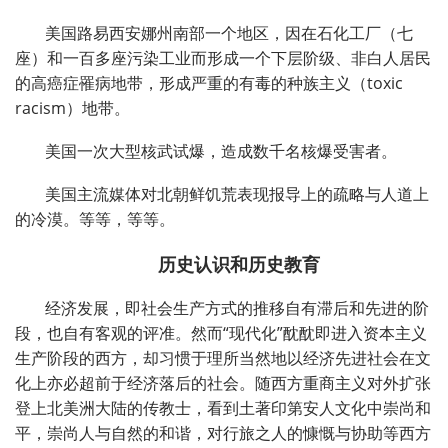
美国路易西安娜州南部一个地区，因在石化工厂（七
座）和一百多座污染工业而形成一个下层阶级、非白人居民
的高癌症罹病地带，形成严重的有毒的种族主义（toxic
racism）地带。
美国一次大型核武试爆，造成数千名核爆受害者。
美国主流媒体对北朝鲜饥荒表现报导上的疏略与人道上
的冷漠。等等，等等。
历史认识和历史教育
经济发展，即社会生产方式的推移自有滞后和先进的阶
段，也自有客观的评准。然而“现代化”酖酖即进入资本主义
生产阶段的西方，却习惯于理所当然地以经济先进社会在文
化上亦必超前于经济落后的社会。随西方重商主义对外扩张
登上北美洲大陆的传教士，看到土著印第安人文化中崇尚和
平，崇尚人与自然的和谐，对行旅之人的慷慨与协助等西方