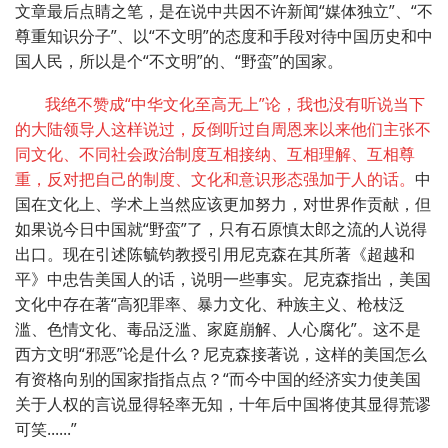
文章最后点睛之笔，是在说中共因不许新闻“媒体独立”、“不
尊重知识分子”、以“不文明”的态度和手段对待中国历史和中
国人民，所以是个“不文明”的、“野蛮”的国家。
我绝不赞成“中华文化至高无上”论，我也没有听说当下
的大陆领导人这样说过，反倒听过自周恩来以来他们主张不
同文化、不同社会政治制度互相接纳、互相理解、互相尊
重，反对把自己的制度、文化和意识形态强加于人的话。
中
国在文化上、学术上当然应该更加努力，对世界作贡献，但
如果说今日中国就“野蛮”了，只有石原慎太郎之流的人说得
出口。现在引述陈毓钧教授引用尼克森在其所著《超越和
平》中忠告美国人的话，说明一些事实。尼克森指出，美国
文化中存在著“高犯罪率、暴力文化、种族主义、枪枝泛
滥、色情文化、毒品泛滥、家庭崩解、人心腐化”。这不是
西方文明“邪恶”论是什么？尼克森接著说，这样的美国怎么
有资格向别的国家指指点点？“而今中国的经济实力使美国
关于人权的言说显得轻率无知，十年后中国将使其显得荒谬
可笑......”