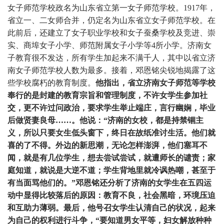
女子师范学校政名为山东省立第一女子师范学校。
1917
年，
省立一、二女师合并，仍定名为山东省立女子师范学校。在
此前后，还建立了女子职业学校和女子蚕桑学校及竞进、崇
实、商埠女子小学、师范附属女子小学等
4
所小学。济南女
子教育很不发达，所有学生加起来不满千人，其中以省立济
南女子师范学校人数为最多。接着，邓恩铭尖锐地揭露了这
些学校腐朽的教育制度。
他指出，省立济南女子师范等学校
奉行的是封建的教育宗旨和管理制度，不许女学生参加社
交，更不许过问政治，要求学生举止端庄，言行幽娴，毕业
后做贤妻良母……。他说：“济南的女校，都是持禁锢主
义，所以只要女生低头窗下，终日在故纸准讨生活。他们就
喜的了不得。外边的新思潮，无论怎样澎湃，他们塞耳不
闻，就是有几位学生，想去尝试尝试，就遭师长的谴责；家
庭知道，就说是大逆不道；学生背地里就冷讽热嘲，甚至于
有当面骂他们的。”邓恩铭还分析了济南的女学生在五四运
动中显得比较落后的原因：教育不良，社会黑暗，环境压迫
和互助力薄弱。最后，他号召女学生认清自己的状况，起来
为自己的权利进行斗争，“要知道男女平等，妇女解放种种