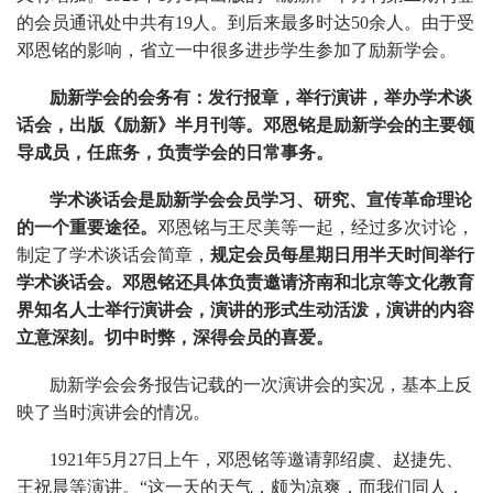
的会员通讯处中共有
19
人。到后来最多时达
50
余人。由于受
邓恩铭的影响，省立一中很多进步学生参加了励新学会。
励新学会的会务有：发行报章，举行演讲，举办学术谈
话会，出版《励新》半月刊等。邓恩铭是励新学会的主要领
导成员，任庶务，负责学会的日常事务。
学术谈话会是励新学会会员学习、研究、宣传革命理论
的一个重要途径。
邓恩铭与王尽美等
一起，经过多次讨论，
制定了学术谈话会简章，
规定会员每星期日用半天时间举行
学术谈话会。邓恩铭还具体负责邀请济南和北京等文化教育
界知名人士举行演讲会，演讲的形式生动活泼，演讲的内容
立意深刻。切中时弊，深得会员的喜爱。
励新学会会务报告记载的一次演讲会的实况，基本上反
映了当时演讲会的情况。
1921年
5
月
27
日上午，邓恩铭等邀请郭绍虞、赵捷先、
王祝晨等演讲。“这一天的天气，颇为凉爽，而我们同人，