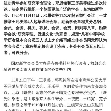
进步青年参加研究革命理论，邓恩铭和王尽美等经过多次讨
论，决定另行组织一个范围更加广泛的学会，名为励新学
会。
1920
年
11
月
14
日，邓恩铭等
11
名发起者举行会议，一致
推举王尽美等
4
人起草详细会章。励新学会章程共分总纲、
会员、会务、机关、职员、会议、会费、附则等八章。励新
学会以“研究学理、促进文化”为宗旨，规定“凡有中等学校
学历者经本会会员五人以上之介绍再经全体会员同意即认为
本会会员”；章程规定总会设于济南，各处有会员五人以上
者，可设分会。
因励新学会会员大多是齐鲁书社的热心读者，故总会会
址设在济南市大布政司街的齐鲁书社内。
11月
21
日下午，王尽美，邓恩铭等在济南商埠公园大厅
召开励新学会成立大会。王乐平、李舸梁等作为来宾参加会
议。北京《曙光》杂志的代表王晴霓也专程来济祝贺。《曙
光》杂志，是山东旅京大学生宋介、王统照、王晴霓、范予
遂、徐彦之等于
1919
年
11
月创办的，主编宋介是山东滋阳