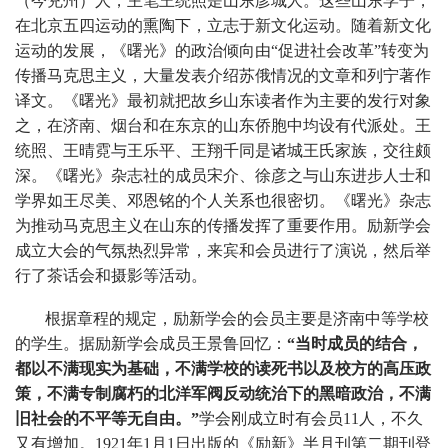
（今兖州）人，主笔王统照是山东彦城人。这些山东学子，
在北京五四运动的熏陶下，立志于新文化运动。随着新文化
运动的发展，《曙光》的政治倾向由
“
促进社会改革”转变为
传播马克思主义，大量发表介绍苏俄情况的文章和列宁著作
译文。《曙光》最初就把故乡山东读者作为主要的发行对象
之，在济南、烟台和在东京的山东侨胞中均设有代派处。王
统照、王晴霓与王乐平、王翔千同是诸城王氏家族，交往颇
深。《曙光》杂志社的成员宋介、徐彦之与山东进步人士和
学界如王尽美、邓恩铭的个人关系也很密切。《曙光》杂志
为推动马克思主义在山东的传播发挥了重要作用。励新学会
成立大会的气氛热烈异常，来宾和会员进行了演说，然后举
行了茶话会和摄影等活动。
根据章程的规定，励新学会的会员主要是济南中等学校
的学生。据励新学会成员王景鲁回忆：
“当时成员的结合，
都以不满现实为基础，不满学校的读死书以及校方的高压政
策，不满专制腐朽的北洋军阀反动统治下的黑暗政治，不满
旧社会的不平等无自由。”
学会刚成立时有会员
11
人，不久
又有增加。
1921
年
1
月
1
日出版的《励新》半月刊第二期刊登