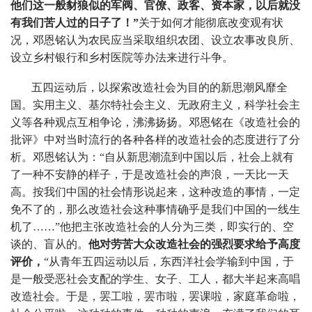
他们这一般豺狼似的军阀、官僚、政客、资本家，以后就没
有我们苦人过的日子了！”
关于如何才能彻底改变观有状
况，邓恩铭认为农民应当采取组织农团、设立农事改良所、
设立乡村银行和乡村医院等办法来进行斗争。
五四运动后，以探索改造社会为目的的新思潮风靡全
国。实用主义、基尔特社会主义、无政府主义，科学社会主
义等各种观点互相争论，沸沸扬扬。邓恩铭在《改造社会的
批评》中对当时流行的各种各样的改造社会的态度进行了分
析。邓恩铭认为：“自从新思潮流到中国以后，社会上就有
了一
种不安静的样子，于是改造社会的声浪，一天比一天
高。按我们中国的社会情形说起来，这种改造的事情，一定
免不了的，那么改造社会这种事情确乎是我们中国的一线生
机了……”他把主张改造社会的人分为三类，即实行的、空
谈的、盲从的。
他对劳苦大众改造社会的强烈要求给予高度
评价，
“从青年五四运动以后，东西洋社会学输到中国，于
是一般受恶社会支配的学生、女子、工人，都大半起来高唱
改造社会。于是，罢工啦，罢市啦，罢课啦，家庭革命啦，