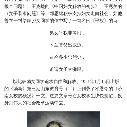
根本问题》、王克捷的《中国妇女解放的初步》、王尽美的
《女子装束问题》等。邓恩铭积极支持妇女走向社会，如他
曾在一封给家乡女同学的信中写了一首名曰《平权》的诗：
男女平权非等闲，
木兰替父出戍边。
古今多少忠烈史，
谁谓女子甘痴眼。
以此鼓励女同学追求自由和解放。
1921
年
1
月
15
日出版
的《励新》第三期山东教育号（二）上刊载了邓恩铭的《济
南女校的概况》一文。这篇文章号召女校学生快快觉醒，投
身到伟大的社会改革运动中去。