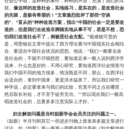
社会公平啦，这种种的事件，种种的声浪，充满了我们的耳
鼓。
像这样的改造社会，实地练习，是实在的，是改造社会
的先驱，是极有希望的！”文章激烈批评了那些“空谈
的”、“盲从的”种种改造方案，指出“中国的社会一定是要改
造的，但是我们去改造非脚踏实地从事不可，若是不然，恐
怕我们改造社会不了，倒被恶社会支配。”
最难能可贵的
是，邓恩铭在文章中提出了西方理论要与中国现实社会相结
合、要适合中国社会状况的思想。他说：“我们一般要去改
造社会的，不能不仔细想想，要知道近来一般人说到西洋学
说来，什么也是好的，不用心研究，要知道西洋社会情形与
我们中国不同的地方很多，情况既是不同，那么，在西洋社
会适合的，拿到中国来，更是洪水猛兽了。所以我们研究一
种学说，必定要拿来与我们的比较，究竟不同之点在哪里，
然后取长补短，才不至于徒劳无功。”“所以现在我们一般高
唱改造社会的，总要多多注意实际上才好。”
妇女解放问题是当时励新学会会员关注的问题之一。
《励新》半月刊和其它一些进步刊物上曾发表多篇文章进行
讨论，如《励新》第一卷第一期载有陈汝美的《妇女解放的