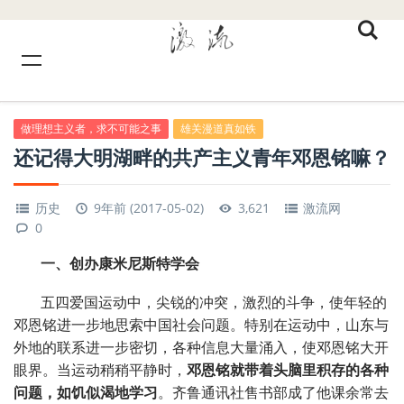
做理想主义者，求不可能之事
雄关漫道真如铁
还记得大明湖畔的共产主义青年邓恩铭嘛？
历史
9年前 (2017-05-02)
3,621
激流网
0
一、创办康米尼斯特学会
五四爱国运动中，尖锐的冲突，激烈的斗争，使年轻的
邓恩铭进一步地思索中国社会问题。特别在运动中，山东与
外地的联系进一步密切，各种信息大量涌入，使邓恩铭大开
眼界。当运动稍稍平静时，
邓恩铭就带着头脑里积存的各种
问题，如饥似渴地学习
。齐鲁通讯社售书部成了他课余常去