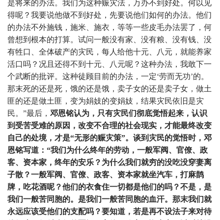
是将来的办法。我们为这种赈灾法，万办不到好处。何以见
得呢？我要说他做不到好处，先要说他们如何的办法。他们
的办法不外施钱，施米、施衣，等等一些皮毛办法罢了，何
曾想到根本的打算。试问一般没有家、没有粮、没有钱、没
有牲口、全体破产的灾民，每人给他十元、八元，就能养家
活口吗？况且还得不到十元、八元呢？这种办法，我敢下一
个武断的批评。这种徒顾目前的办法，一定‘劳而无功’的。
那末死的还是死，饿的还是饿，卖子女的还是卖子女，做土
匪的还是做土匪，变为娟妓的变娟妓，结果灾民依旧是灾
民。”最后，
邓恩铭认为，只有灾民们彻底觉悟起来，认识
到受苦受难的原因，改变不合理的社会现实，才能最终改变
自己的处境，才是“无形的赈灾策”。谈到灾民的觉悟时，邓
恩铭写道：“我们为什么终年的劳动，一般军阀、官僚、政
客、资本家，终年的安乐？为什么我们就穷的没吃没穿妻离
子散？一般军阀、官僚、政客、资本家就坐汽车，打麻鹊
牌，吃花酒呢？他们的衣食住一切都是他们的吗？不是，是
我们一般苦同胞的。是我们一般苦同胞的血汗。那末我们就
永远应该受他们的支配吗？要知道，若是再不设法子来对待