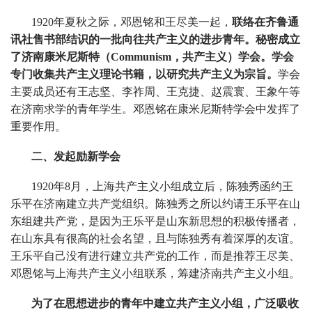
1920年夏秋之际，邓恩铭和王尽美一起，
联络在齐鲁通
讯社售书部结识的一批向往共产主义的进步青年。秘密成立
了济南康米尼斯特（Communism，共产主义）学会。学会
专门收集共产主义理论书籍，以研究共产主义为宗旨。
学会
主要成员还有王志坚、李祚周、王克捷、赵震寰、王象午等
在济南求学的青年学生。邓恩铭在康米尼斯特学会中发挥了
重要作用。
二、发起励新学会
1920年
8
月，上海共产主义小组成立后，陈独秀函约王
乐平在济南建立共产党组织。陈独秀之所以约请王乐平在山
东组建共产党，是因为王乐平是山东新思想的积极传播者，
在山东具有很高的社会名望，且与陈独秀有着深厚的友谊。
王乐平自己没有进行建立共产党的工作，而是推荐王尽美、
邓恩铭与上海共产主义小组联系，筹建济南共产主义小组。
为了在思想进步的青年中建立共产主义小组，广泛吸收