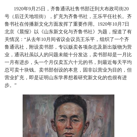
1920年
9
月
25
日，齐鲁通讯社售书部迁到大布政司街
20
号（后迁天地坦街），扩充为齐鲁书社，王乐平任社长。齐
鲁书社在传播新文化方面发挥了重要作用。
1920
年
10
月
7
日
北京《晨报》以《山东新文化与齐鲁书社》为题，报道了有
关情况：“从去年
10
月间省议会议员王乐平，组织了一个齐
鲁通讯社，附设卖书部，专以贩卖各项杂志及新出版物为营
业，通讯社虽以人的问题未能十分发达，卖书部却是一月比
一月有进步，头一个月仅卖五六十元的书，到最近每天平均
总可卖十块钱。卖书部创设的本意，固非以营业为目的，但
营业扩充，即是证明山东学界想着研究新文化的也很有进
步。”