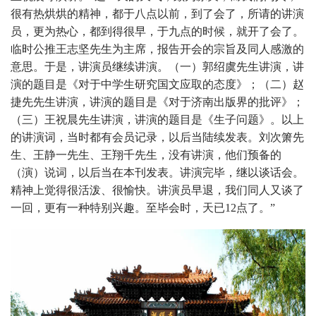
很有热烘烘的精神，都于八点以前，到了会了，所请的讲演
员，更为热心，都到得很早，于九点的时候，就开了会了。
临时公推王志坚先生为主席，报告开会的宗旨及同人感激的
意思。于是，讲演员继续讲演。（一）郭绍虞先生讲演，讲
演的题目是《对于中学生研究国文应取的态度》；（二）赵
捷先先生讲演，讲演的题目是《对于济南出版界的批评》；
（三）王祝晨先生讲演，讲演的题目是《生子问题》。以上
的讲演词，当时都有会员记录，以后当陆续发表。刘次箫先
生、王静一先生、王翔千先生，没有讲演，他们预备的
（演）说词，以后当在本刊发表。讲演完毕，继以谈话会。
精神上觉得很活泼、很愉快。讲演员早退，我们同人又谈了
一回，更有一种特别兴趣。至毕会时，天已
12
点了。”