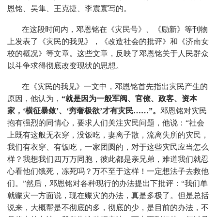
恩铭、吴隼、王克捷、李震寰写的。
在这段时间内，邓恩铭在《灾民号》、《励新》等刊物
上发表了《灾民的我见》，《改造社会的批评》和《济南女
校的概况》等文章。这些文章，反映了邓恩铭关于人民群众
以斗争求得彻底改变现状的思想。
在《灾民的我见》一文中，邓恩铭首先指出灾民产生的
原因，他认为，
“就是因为一般军阀、官僚、政客、资本
家，‘横征暴敛’、‘穷奢极欲’才有灾民……”。
邓恩铭对灾民
抱有强烈的同情心，要求人们关注灾民问题，他说：“社会
上既有这般无衣穿，没饭吃，妻离子散，流离失所的灾民，
我们有衣穿、有饭吃，一家团圆的，对于这些灾民应当怎么
样？我想我们四万万同胞，彼此都是亲兄弟，难道我们就忍
心看他们饿死，冻死吗？万不至于这样！一定想法子去救他
们。”然后，邓恩铭对各种现行的办法提出下批评：“我们单
就赈灾一方面说，现在赈灾的办法，真是多极了。但是总括
说来，大概帮是不彻底的多，彻底的少，是目前的办法，不