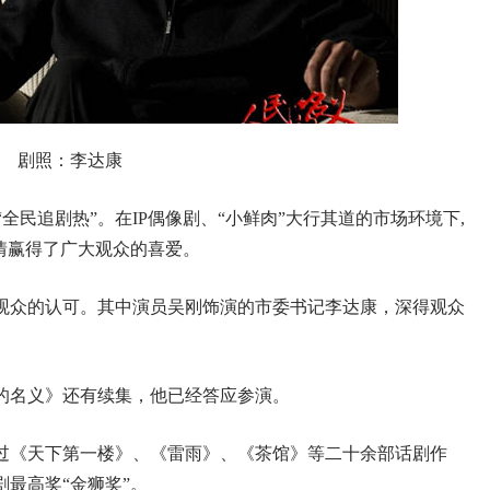
剧照：李达康
“全民追剧热”。在IP偶像剧、“小鲜肉”大行其道的市场环境下,
情赢得了广大观众的喜爱。
观众的认可。其中演员吴刚饰演的市委书记李达康，深得观众
的名义》还有续集，他已经答应参演。
演过《天下第一楼》、《雷雨》、《茶馆》等二十余部话剧作
剧最高奖“金狮奖”。