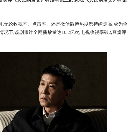
纷关注《人民的名义》有没有第二部!那么《人民的名义》有第
,无论收视率、点击率、还是微信微博热度都持续走高,成为全
情况下,该剧累计全网播放量达16.2亿次,电视收视率破2,豆瓣评