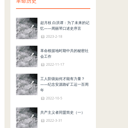
革命历史
赵月枝 白洪谭：为了未来的记
忆——周丽琴口述史序言
2023-2-18
革命根据地时期中共的秘密社
会工作
2022-11-17
工人阶级如何才能有力量？
——纪念安源路矿工运一百周
年
2022-10-5
共产主义者同盟简史（一）
2022-3-31