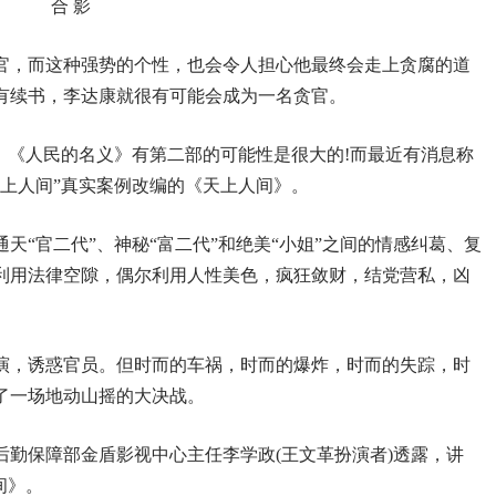
合 影
官，而这种强势的个性，也会令人担心他最终会走上贪腐的道
有续书，李达康就很有可能会成为一名贪官。
，《人民的名义》有第二部的可能性是很大的!而最近有消息称
上人间”真实案例改编的《天上人间》。
天“官二代”、神秘“富二代”和绝美“小姐”之间的情感纠葛、复
利用法律空隙，偶尔利用人性美色，疯狂敛财，结党营私，凶
演，诱惑官员。但时而的车祸，时而的爆炸，时而的失踪，时
了一场地动山摇的大决战。
后勤保障部金盾影视中心主任李学政(王文革扮演者)透露，讲
间》。