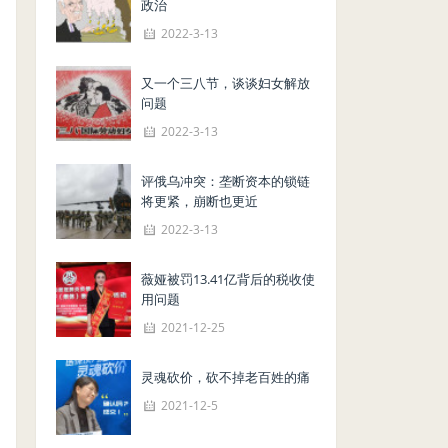
政治
2022-3-13
又一个三八节，谈谈妇女解放
问题
2022-3-13
评俄乌冲突：垄断资本的锁链
将更紧，崩断也更近
2022-3-13
薇娅被罚13.41亿背后的税收使
用问题
2021-12-25
灵魂砍价，砍不掉老百姓的痛
2021-12-5