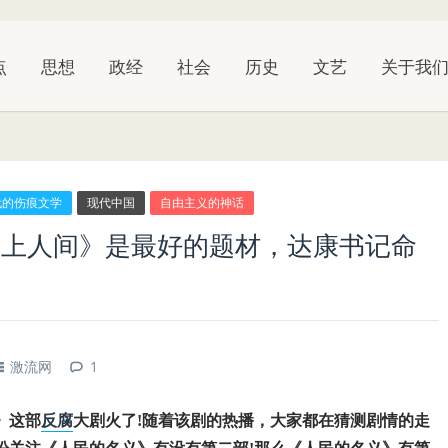
点
思想
政经
社会
历史
文艺
关于我
代的伤痕文学
现代中国
自由主义的神话
天上人间》是最好的题材，达康书记命
激流网
1
》这部
反腐
大剧火了!随着该剧的热播，大家都在猜测剧情的走