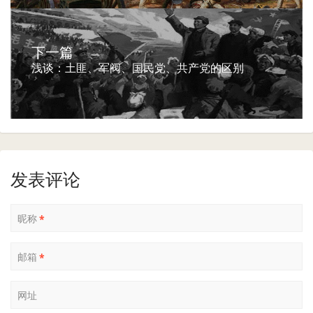
下一篇
浅谈：土匪、军阀、国民党、共产党的区别
发表评论
昵称
*
邮箱
*
网址