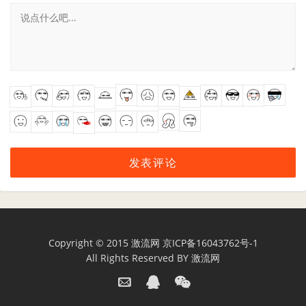
Copyright © 2015
激流网
京ICP备16043762号-1
All Rights Reserved BY
激流网