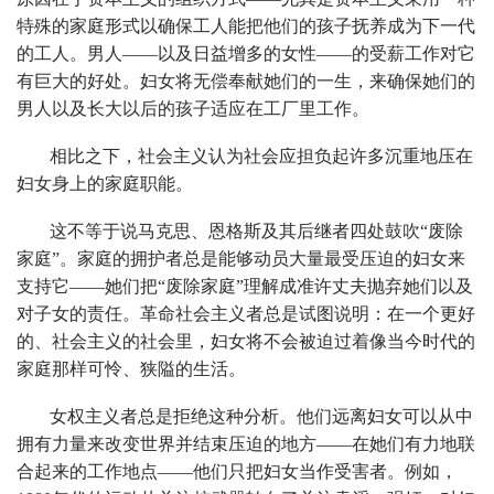
特殊的家庭形式以确保工人能把他们的孩子抚养成为下一代
的工人。男人——以及日益增多的女性——的受薪工作对它
有巨大的好处。妇女将无偿奉献她们的一生，来确保她们的
男人以及长大以后的孩子适应在工厂里工作。
相比之下，社会主义认为社会应担负起许多沉重地压在
妇女身上的家庭职能。
这不等于说马克思、恩格斯及其后继者四处鼓吹“废除
家庭”。家庭的拥护者总是能够动员大量最受压迫的妇女来
支持它——她们把“废除家庭”理解成准许丈夫抛弃她们以及
对子女的责任。革命社会主义者总是试图说明：在一个更好
的、社会主义的社会里，妇女将不会被迫过着像当今时代的
家庭那样可怜、狭隘的生活。
女权主义者总是拒绝这种分析。他们远离妇女可以从中
拥有力量来改变世界并结束压迫的地方——在她们有力地联
合起来的工作地点——他们只把妇女当作受害者。例如，