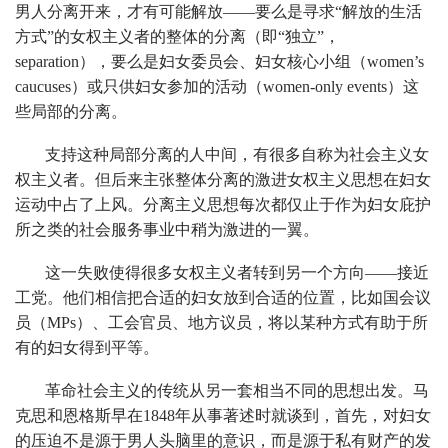
男人分离开来，才有可能解放——要么是寻求“解放的生活
方式”的女权主义者的整体的分离（即“独立”，
separation），要么是妇女委员会、妇女核心小组（women’s
caucuses）或只供妇女参加的活动（women-only events）这
些局部的分离。
支持这种局部分离的人中间，有很多自称为社会主义女
权主义者。但后来主张整体分离的激进女权主义思想在妇女
运动中占了上风。分离主义思想每次都仅止于作为妇女庇护
所之类的社会服务事业中稍为激进的一翼。
这一失败使得很多女权主义者转到另一个方向——接近
工党。他们相信把合适的妇女放到合适的位置，比如国会议
员（MPs）、工会官员、地方议员，将以某种方式有助于所
有的妇女得到平等。
革命社会主义的传统从另一套相当不同的思想出发。马
克思和恩格斯早在1848年从事著述时就谈到，首先，对妇女
的压迫不是源于男人头脑里的意识，而是源于私有财产的发