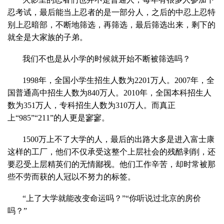
忍考试，最后能当上忍者的是一部分人，之后的中忍上忍特
别上忍暗部，不断地筛选，再筛选，最后筛选出来，剩下的
就全是大家族的子弟。
我们不也是从小学的时候就开始不断被筛选吗？
1998
年，全国小学生招生人数为
2201
万人。
2007
年，全
国普通高中招生人数为
840
万人。
2010
年，全国本科招生人
数为
351
万人，专科招生人数为
310
万人。而真正
上“
985
”“
211
”的人更是寥寥。
1500
万上不了大学的人，最后的出路大多是进入富士康
这样的工厂，他们不仅承受这整个上层社会的残酷剥削，还
要忍受上层精英们的无情鄙视。他们工作辛苦，却时常被那
些不劳而获的人冠以不努力的标签。
“上了大学就能改变命运吗？”“你听说过北京的房价
吗？”