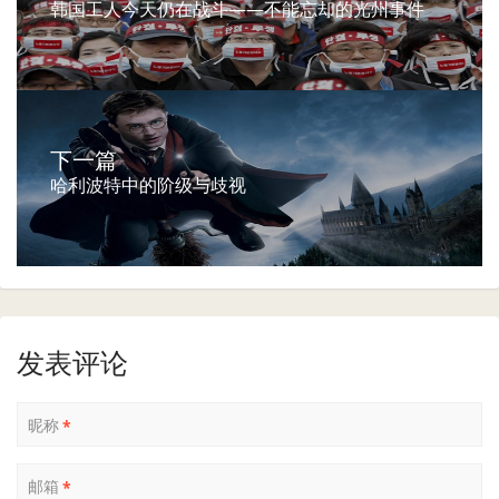
韩国工人今天仍在战斗——不能忘却的光州事件
下一篇
哈利波特中的阶级与歧视
发表评论
昵称
*
邮箱
*