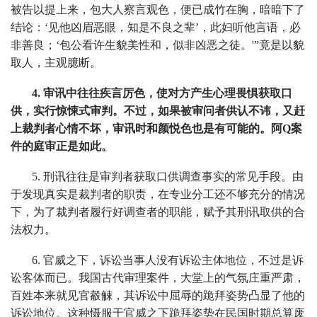
被告以提上来，包大人察言观色，便已成竹在胸，暗暗下了
结论：‘见他凶眉恶眼，知是不良之辈’，此妇听他言语，必
非善良；
‘
包公看许生貌美性和，似非凶恶之徒。
'
”竟是以貌
取人，主观臆断。
4. 审讯中往往疾言厉色，使对方产生心理畏惧获取口
供，实行惊悚式审判。不过，如果被审问者供认不讳，又赶
上裁判者心情不坏，审讯时和颜悦色也是有可能的。阿Q案
件的庭审正是如此。
5. 刑讯往往是审判者获取口供调查事实的常见手段。由
于发现真实是裁判者的职责，在专业分工还不够充分的情况
下，为了裁判者履行好调查者的职能，赋予其刑讯取供的合
法权力。
6. 官威之下，诉讼当事人没有诉讼主体地位，不过是诉
讼客体而已。我国古代审理案件，大堂上的气氛庄重严肃，
百姓本来就见官觳觫，其诉讼中屈辱的跪拜姿势凸显了他的
诉讼地位。这种慑服于官威之下跪拜姿势在民国时期总算废