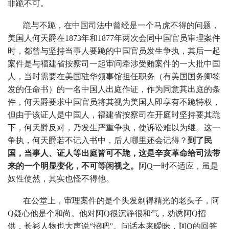
非跪不可。
跪与不跪，在中国司法中曾经是一个马虎不得的问题，
美国人何天爵在1873年和1877年两次会同中国官员审理案件
时，都曾与坚持当事人要跪的中国官员发生争执，其后一起
案件是与福建省按察司一起审问牵涉受贿案件的一大批中国
人，当时需要在美国驻华领事馆担任职务（有美国国务卿签
发的任命书）的一名中国人出庭作证，作为同意其出庭的条
件，何天爵要求中国官员将其视为美国人即享有不跪特权，
但由于该证人是中国人，福建省按察司在开庭时坚持要其跪
下，何天爵反对，乃发生严重争执，使诉讼难以为继。这一
争执，何天爵若不记入书中，后人哪里还会记得？
到了民
国，当事人、证人等出庭皆可不跪，这是辛亥革命给司法带
来的一个明显变化，不可等闲视之。
阿Q一时不适应，虽是
奴性使然，其实也怪不得他。
在公堂上，审理案件的是个头发剃得精光的老头子，阿
Q疑心他是个和尚。他对阿Q很沉静很和气，劝诱阿Q招
供，长衫人物也大声说“招吧”。问话本来暧昧，阿Q的回答