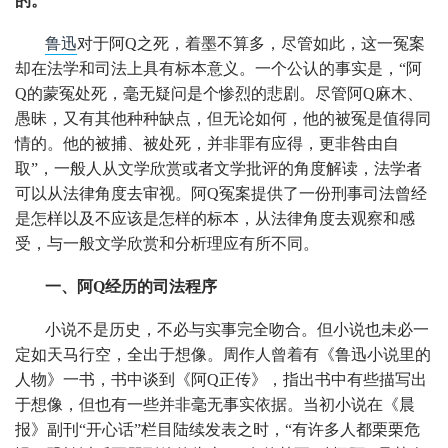
的。
鲁迅
对于阿Q之死，着墨不算多，尽管如此，这一冤案
却在法学和司法上具有标本意义。一个公认的事实是，“阿
Q的蒙冤处死，毫无疑问是个惨烈的悲剧。尽管阿Q麻木、
愚昧，又有其他种种缺点，但无论如何，他的被冤是值得同
情的。他的被捕、被处死，并非罪有应得，更非咎由自
取”，一般人从文学欣赏或者文学批评的角度解读，法学者
可以从法律角度去审视。阿Q冤案提供了一份刑事司法曾经
是怎样以及不应该是怎样的标本，从法律角度去观察和感
受，与一般文学欣赏和分析理应有所不同。
一、阿Q经历的司法程序
小说不是历史，不必与实事完全吻合。但小说也未必一
定如天马行空，全出于想像。周作人曾着有《鲁迅小说里的
人物》一书，书中谈到《阿Q正传》，指出书中有些描写出
于想像，但也有一些并非毫无事实依据。当初小说在《晨
报》副刊“开心话”栏目陆续发表之时，“有许多人都栗栗危