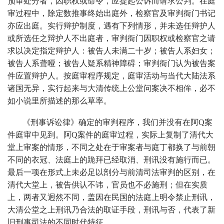
预审处分者，因职权或命令，应提起公诉而请求公判。在庭
审过程中，除定数推事终始出庭外，检察官及审判衙门书记
亦应出庭。实行辩护制度，遇有下列情形，并未选任辩护人
或所选任之辩护人不出庭者，审判衙门因职权或检察官之请
求以决定指定辩护人：被告人未满二十岁；被告人系妇女；
被告人系聋哑；被告人疑系精神障碍；审判衙门认为被告案
件应置辩护人。按庭审程序规定，庭审活动与当代大陆法系
诸国无异，实行起来与大清传统上公堂问案决不相侔，必不
如小说里所描述的那么草率。
《刑事诉讼律》确定的审判程序，我们并没有在阿Q案
件庭审中见到。阿Q案件的庭审过程，实际上复制了清代大
堂上审案的情形，不同之处在于审案者与庭丁都换了与前朝
不同的衣冠、法庭上的跪拜已经取消、刑讯没有施行而已。
最后一项在形式上未必足以剖分与前清司法审判的区别，在
清代大堂上，被告供认不讳，官员也不必施刑；但在实质
上，两者又迥然不同，盖因在民国的法庭上明令禁止刑讯，
大清公堂之上刑讯乃合法的取证手段，刑讯与否，代表了新
旧刑事司法的不同时代特征。