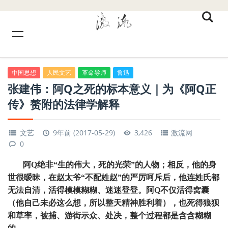
中国思想
人民文艺
革命导师
鲁迅
张建伟：阿Q之死的标本意义｜为《阿Q正
传》赘附的法律学解释
文艺
9年前 (2017-05-29)
3,426
激流网
0
阿Q绝非“生的伟大，死的光荣”的人物；相反，他的身
世很暧昧，在赵太爷“不配姓赵”的严厉呵斥后，他连姓氏都
无法自清，活得模模糊糊、迷迷登登。阿Q不仅活得窝囊
（他自己未必这么想，所以整天精神胜利着），也死得狼狈
和草率，被捕、游街示众、处决，整个过程都是含含糊糊