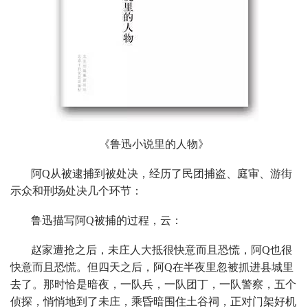
《鲁迅小说里的人物》
阿Q从被逮捕到被处决，经历了民团捕盗、庭审、游街
示众和刑场处决几个环节：
鲁迅描写阿Q被捕的过程，云：
赵家遭抢之后，未庄人大抵很快意而且恐慌，阿Q也很
快意而且恐慌。但四天之后，阿Q在半夜里忽被抓进县城里
去了。那时恰是暗夜，一队兵，一队团丁，一队警察，五个
侦探，悄悄地到了未庄，乘昏暗围住土谷祠，正对门架好机