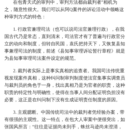
在包青天式的审判中，审判方法都由裁判者”相机为
之，随意性很大。我们可以从阿Q案件的诉讼活动中领略这
种审判方式的特色：
1. 行政官兼理司法（也可以说司法官兼理行政），在我
国古代乃是常态，直到清末，司法官才有了普遍与行政官分
立的动向和制度，但转自民国，袁氏把持天下，又恢复县知
事兼理司法的制度，前述《县知事审理诉讼暂行章程》就是
为县知事审理司法案件设定的规范。
2. 裁判者实际上是事实真相的追查者。我国司法传统重
视发现案件真相，这种纠问制审判制度使法官集事实调查员
与裁判员的角色于一身，找出真相乃是为官者的职责，这种
职责的特定性与明确性，使得在当事人间分配证明负担没有
必要，这正是在纠问制下没有生成证明责任制度的原因。
3. 主观臆断。中国传统司法中的裁判者凭经验办案，带
有很强的主观性。这一特点，在包大人审案中便很突出，如
张国风所言：“往往是证据尚未到手，蛛丝马迹尚未澄清，