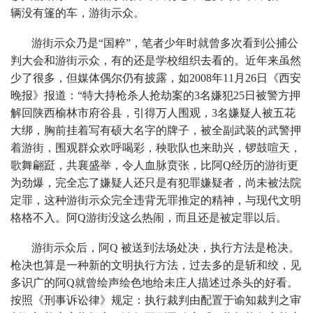
辆没有篷的车，游街示众。
游街示众乃是“国粹”，笔者少年时就曾多次看到公捕公
判大会和游街示众，有的还是学校组织去看的。近年来虽然
少了很多，但媒体偶尔仍有披露，如2008年11月26日《西安
晚报》报道：“特大持枪杀人抢劫案的3名嫌犯25日被警方押
解回陕西榆林市府谷县，引得万人围观，3名嫌疑人被五花
大绑，胸前挂着写有硕大名字的牌子，被全副武装的武警押
着游街，围观群众欢呼喝彩，秧歌队也来助兴，锣鼓喧天，
歌舞翩跹，共襄盛举，令人血脉贲张，比阿Q经历的游街更
为劲爆，完全忘了嫌疑人还只是有犯罪嫌疑者，尚未被法院
定罪，这种游街示众完全违背无罪推定的精神，与现代文明
格格不入。阿Q游街没这么热闹，而且还是被定罪以后。
游街示众后，阿Q 被送到法场处决，执行方法是枪决。
枪决也算是一种新的文明执行方法，过去多的是斩和绞，见
多识广的阿Q就曾绘声绘色地给未庄人描述过杀头的好看。
按照《刑事诉讼律》规定：执行裁判由配置于谕知裁判之审