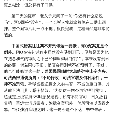
更是糊涂，但总算有了口供。
第二天的庭审，老头子只问了一句“你还有什么话说
吗”，阿Q回答“没有”，一个长衫人物就拿着笔在口供上画
押。整个庭审活动一点不拖，很快完成，过程当然是非常简
陋的。
中国式错案往往离不开刑讯这一要素，阿Q冤案竟是个
例外
。
阿Q在审判过程中居然没有受到刑讯，显然是因为他
在把总和气的审问之下已经糊里糊涂“招了”，本来没有刑讯
的必要；倘若阿Q不招，是否会用刑就不好预料了。不过，
他也可能躲过这一劫，
盖因民国临时大总统孙中山令内务、
司法两部通饬所属：“不论行政、司法官署及何种案件，一
律不准刑讯。
鞠狱当视证据之充实与否，不当偏重口供。其
从前不法刑具，悉令焚毁。”为使这一饬令切实得到贯彻，
还规定上级官府“不时派员巡视，如有不尚官司，日久故智
复萌，重煽亡清遗毒者，除褫夺官职外，付所司治以应得之
罪。”阿Q案件审理之时，这一饬令是否下达，书中未表，