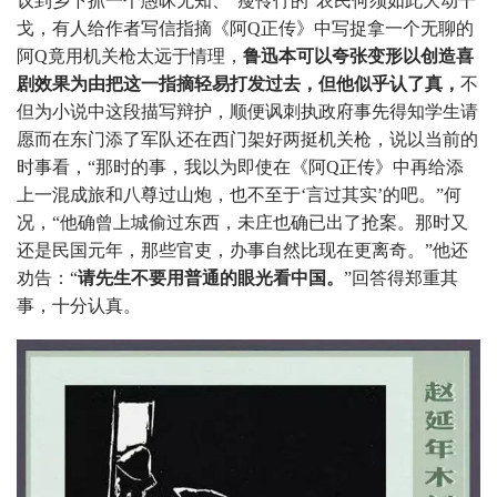
议到乡下抓一个愚昧无知、“瘦伶仃的”农民何须如此大动干
戈，有人给作者写信指摘《阿Q正传》中写捉拿一个无聊的
阿Q竟用机关枪太远于情理，
鲁迅本可以夸张变形以创造喜
剧效果为由把这一指摘轻易打发过去，但他似乎认了真，
不
但为小说中这段描写辩护，顺便讽刺执政府事先得知学生请
愿而在东门添了军队还在西门架好两挺机关枪，说以当前的
时事看，“那时的事，我以为即使在《阿Q正传》中再给添
上一混成旅和八尊过山炮，也不至于‘言过其实’的吧。”何
况，“他确曾上城偷过东西，未庄也确已出了抢案。那时又
还是民国元年，那些官吏，办事自然比现在更离奇。”他还
劝告：“
请先生不要用普通的眼光看中国。
”回答得郑重其
事，十分认真。