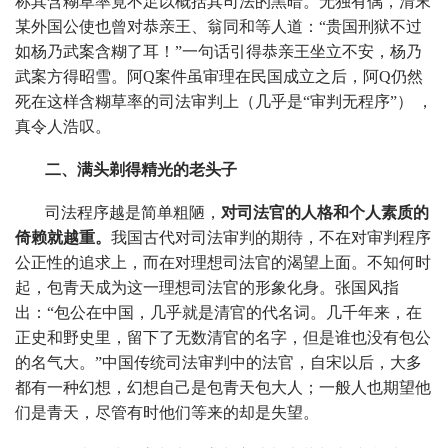
称其含糊草率竟不足以概括其司法的黑暗。无独有偶，清末
某外国公使也曾对恭亲王、翁同和等人道：“贵国刑狱不过
如杨乃武案含糊了耳！”一句话引得恭亲王坐立不安，杨乃
武案方得昭雪。阿Q案件虽审理在民国成立之后，阿Q仍然
死在这样含糊草率的司法审判上（几乎是“审判无程序”） ，
真令人浩叹。
二、满头剃得精光的老头子
司法程序越是简单粗陋，
对司法官的人格和个人素质的
倚赖就越重。
我国古代对司法审判的期待，不在对审判程序
公正性的追求上，而在对理想司法官的渴望上面。不知何时
起，包青天成为这一理想司法官的形象化身。张国风指
出：“包公在中国，几乎就是清官的代名词。几千年来，在
正史和野史里，留下了无数清官的名字，但是谁也没有包公
的名气大。”中国传统司法审判中的法官，自宋以后，大多
都有一种幻想，幻想自己是包青天包大人；一般人也期望他
们是青天，尽管有时他们等来的却是失望。