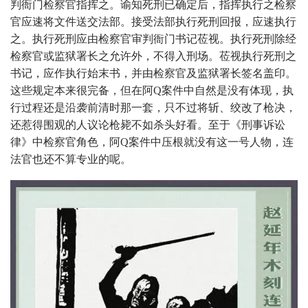
判衙门检察官指挥之。谕知死刑已确定后，指挥执行之检察
官应速将文件送交法部。接受法部执行死刑回报，应速执行
之。执行死刑应由检察官审判衙门书记莅视。执行死刑除经
检察官或监狱署长之允许外，不得入刑场。莅视执行死刑之
书记，应作执行始末书，并由检察官及监狱署长签名盖印。
这些规定本来很完备，但在阿Q案件中自然是没有体现，执
行过程还是沿袭前清时那一套，只不过将斩、绞改了枪决，
还惹得围观的人议论枪毙不如杀头好看。至于《刑事诉讼
律》中检察官角色，阿Q案件中压根就没有这一号人物，连
法官也还不算专业的呢。