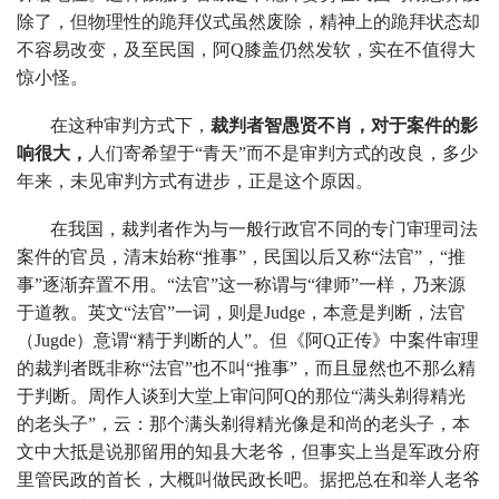
除了，但物理性的跪拜仪式虽然废除，精神上的跪拜状态却
不容易改变，及至民国，阿Q膝盖仍然发软，实在不值得大
惊小怪。
在这种审判方式下，
裁判者智愚贤不肖，对于案件的影
响很大，
人们寄希望于“青天”而不是审判方式的改良，多少
年来，未见审判方式有进步，正是这个原因。
在我国，裁判者作为与一般行政官不同的专门审理司法
案件的官员，清末始称“推事”，民国以后又称“法官”，“推
事”逐渐弃置不用。“法官”这一称谓与“律师”一样，乃来源
于道教。英文“法官”一词，则是Judge，本意是判断，法官
（Jugde）意谓“精于判断的人”。但《阿Q正传》中案件审理
的裁判者既非称“法官”也不叫“推事”，而且显然也不那么精
于判断。周作人谈到大堂上审问阿Q的那位“满头剃得精光
的老头子”，云：那个满头剃得精光像是和尚的老头子，本
文中大抵是说那留用的知县大老爷，但事实上当是军政分府
里管民政的首长，大概叫做民政长吧。据把总在和举人老爷