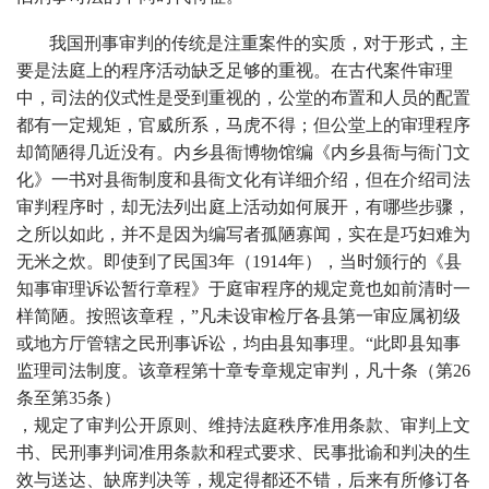
我国刑事审判的传统是注重案件的实质，对于形式，主
要是法庭上的程序活动缺乏足够的重视。在古代案件审理
中，司法的仪式性是受到重视的，公堂的布置和人员的配置
都有一定规矩，官威所系，马虎不得；但公堂上的审理程序
却简陋得几近没有。内乡县衙博物馆编《内乡县衙与衙门文
化》一书对县衙制度和县衙文化有详细介绍，但在介绍司法
审判程序时，却无法列出庭上活动如何展开，有哪些步骤，
之所以如此，并不是因为编写者孤陋寡闻，实在是巧妇难为
无米之炊。即使到了民国3年（1914年），当时颁行的《县
知事审理诉讼暂行章程》于庭审程序的规定竟也如前清时一
样简陋。按照该章程，”凡未设审检厅各县第一审应属初级
或地方厅管辖之民刑事诉讼，均由县知事理。“此即县知事
监理司法制度。该章程第十章专章规定审判，凡十条（第26
条至第35条）
，规定了审判公开原则、维持法庭秩序准用条款、审判上文
书、民刑事判词准用条款和程式要求、民事批谕和判决的生
效与送达、缺席判决等，规定得都还不错，后来有所修订各