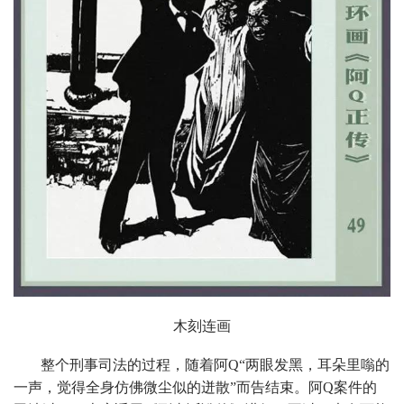
木刻连画
整个刑事司法的过程，随着阿Q“两眼发黑，耳朵里嗡的
一声，觉得全身仿佛微尘似的迸散”而告结束。阿Q案件的