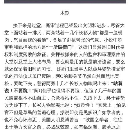
木刻
接下来是过堂。庭审过程已经显出文明和进步，尽管大
堂下面站着一排兵，两旁站着十几个长衫人物“都是一脸横
肉，怒目而视的看他”，备足了剑拔弩张的气氛。小说中称
审判和羁押的地方是
“一所破衙门
”，这衙门显然是旧时代皇
权和制度落败的象征。关押被抓来的人的监舍和审理案件的
大堂以及堂上人物布局，要么就是用的就是前清遗留，要么
就还保留着旧时的习惯。旧衙门里当事人以跪拜姿势接受审
讯的司法仪式虽已废除，阿Q的膝关节仍然自然而然地宽
松，要跪下去，惹得两旁十几个长衫人物吆喝出来：“
站着
说！不要跪！
”阿Q似乎也懂得不要跪，但跪了几千年的国
民膝盖根本不由自主，总觉得站不住，先蹲下去，终于趁势
改为跪下了。长衫人物鄙夷地说：“奴隶性！ ”实际上，怕见
官不但是草民的普遍心理，据说即使是见多识广如学者的，
也不免心怀忐忑，美国人明恩溥曾言：“彼国之学者，往往
出于地方长官之前，必战战兢兢，如有临深渊、履薄冰之