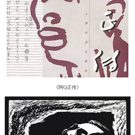
《阿Q正传》