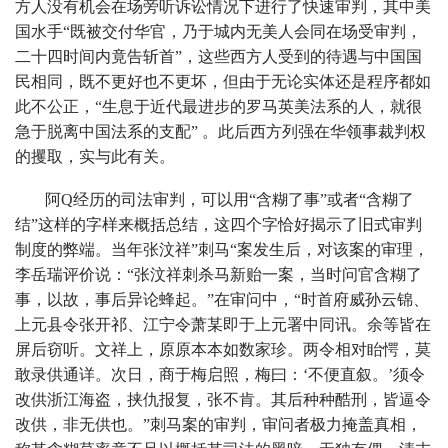
方人没有机会在场旁听诉讼情况下进行了快速审判，其中美
国水手“既被交付华官，乃于城内无美人会同在场受审判，
二十四时间内竟告斩首”，这些西方人受到的待遇与中国国
民相同，既不更好也不更坏，但由于无论实体还是程序都如
此不公正，“生息于近代最进步的罗马英美法系的人，就很
急于脱离中国法系的支配” 。此后西方列强在华领事裁判权
的攫取，实与此有关。
阿Q经历的司法审判，可以用“含糊了事”或者“含糊了
结”这样的字样来概括总结，这四个字恰好揭示了旧式审判
制度的弊端。当年张汶祥”刺马“案发生后，对该案的审理，
李岳瑞评价说：“张汶祥刺杀马新贻一案，当时问官含糊了
事，以故，事后异论蜂起。”在审问中，“时首府威孙云锦、
上元县令张开祁、江宁令萧某即于上元署中同讯。余等皆在
屏后窃听。文祥上，原原本本如数家珍。两令相对眙愕，莫
敢录供通详。次日，商于梅启照，梅曰：‘不便直叙。’须令
改供浙江海盗，挟仇报复，张不肯。其后种种酷刑，皆逼令
改供，非无供也。”刺马案的审判，审问者极力掩盖真相，