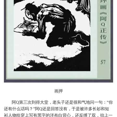
画押
阿Q第三次到得大堂，老头子还是很和气地问一句：“你
还有什么话吗？”阿Q还是回答没有，于是被许多长衫和短
衫人物给穿上写有黑字的洋布白背心，还反缚了双，抬上一