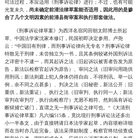
司法过程，本应适用《刑事诉讼律》进行；不过，也有可能
光复未久，
尚未确定前清法律草案能否适用，因此用的是掺
合了几个文明因素的前清县衙审案和执行那套做法。
《刑事诉讼律草案》为西洋名宿冈田朝太郎博士所起
草、中国法学家沈家本修订，民国初即决定参用。卢尧
云：“中国旧有刑律，而刑事诉讼律向无专名？刑事诉讼律
特散见于刑律，未尝独立为一书，且其条例较诸外国刑诉法
之详密十不逮一，而其起诉之法（旧起诉以被害者告发为原
告，新法以检察官起诉为原告）、审问之法（旧审问用跪供
用刑讯；新法则庭上犯人身体仍得自由，不得刑讯。举一以
例，余不同之点甚多）、判决之法（旧秘密，新法公开；旧
重供，新法重证）、执行之法（旧审判、执行同一人；新法
审判在审判厅，执行由检察厅）尤迥不相符。然则虽有诉讼
断狱捕亡诸门，直谓之无一刑事诉讼之律可也。“《大清刑
事诉讼律草案》凡六编515条，竟比现行刑事诉讼法还多出
小一半条文，由于直接聘请日本法学家起草，内容堪称详细
而在当时亦几近完备。该法采弹劾制度，检察官终结侦查或