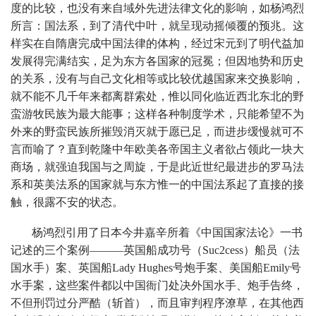
度的比较，也没有来自域外先进法律文化的影响，如杨鸿烈
所言：国法系，到了清代中叶，就呈现动摇倾覆的预兆。这
样实在自隋唐完成中国法律的体构，经过宋元到了明代益加
发展得完满结实，足为东方各国家的冠冕；但因地势和历史
的关系，没有与自己文化相等或比较优越国家来交换影响，
就不能不几千年来都离群索处，惟以同化临近西北东北的野
蛮游牧民族为最大能事；这样各种制度学术，只能希望不为
外来的野蛮民族所摧毁消灭就于愿已足，而进步缓慢就可不
言而喻了？直到乾隆中年欧美各帝国主义者欲占领此一块大
商场，就强迫我国与之周旋，于是此近世纪最进步的罗马法
系和英美法系的国家就与东方惟一的中国法系起了直接的接
触，很露不安的状态。
杨鸿烈引用了日本今井嘉辛所着《中国国家法论》一书
记述的三个案例———英国船成功号（Suc2cess）船员（法
国水手）案、英国船Lady Hughes号炮手案、美国船Emily号
水手案，这些案件都以中国衙门处决外国水手、炮手告终，
不但刑罚过分严酷（斩首），而且审判程序潦草，在其他西