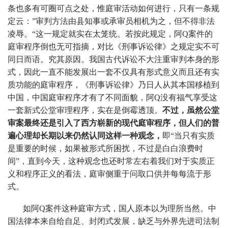
条也多有可圈可点之处，惟庭审活动如何进行，只有一条规
定云：”审判方法由县知事或承审员相机为之，但不得非法
凌辱。“这一规定就实在太笼统。若按此规定，阿Q案件的
庭审程序倒也无可指摘，对比《刑事诉讼律》之规定实不可
同日而语。究其原因。我国古代诉讼不大注重审判本身的形
式，因此一直不能发展出一套不仅具有形式意义而且还有实
质功能的庭审程序，《刑事诉讼律》乃日人从其本国移植到
中国，中国庭审程序才有了不同面貌，阿Q没有福气享受这
一套新式公堂审理程序，实在是倒霉透顶。
不过，虽然公堂
审案最终还是引入了西方崭新的现代庭审程序，但人们的普
遍心理却长期以来仍然认同这样一种观念，
即“当只有实质
是重要的时候，如果被形式所困扰，不过是白白浪费时
间”，直到今天，这种观念也还时常左右着我们对于实质正
义和程序正义的看法，庭审侧重于问取口供并每每流于形
式。
如阿Q案件这种庭审方式，国人原本以为理所当然。中
国法律本来自给自足、封闭式发展，缺乏与外界先进司法制