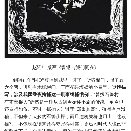
赵延年 版画
《鲁迅与我们同在》
到得正午“阿Q”被押到城里，进了一所破衙门，拐了五
六个弯，进到有木栅栏门、三面都是墙壁的小屋里。
这段描
写，涉及我国乘夜掩捕这一刑事缉捕惯例，
“暮投石壕村，
有吏夜捉人”俨然是一种从古到今始终不渝的传统，至今也
还奉行如仪。不过，抓捕人时过于“郑重其事”，确是有点滑
稽，不但来了太多的军警侦探，而且连机关枪也用上。这段
描写，不仅现在读来觉得夸张得可笑，鲁迅同时代人也已非