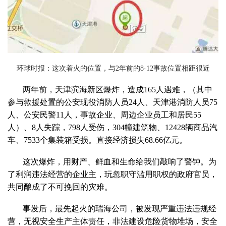
环球时报：这次着火的位置，与
2
年前的
8
·
12
事故位置相距很近
两年前，天津滨海新区爆炸，造成
165
人遇难，（其中
参与救援处置的公安现役消防人员
24
人、天津港消防人员
75
人、公安民警
11
人，事故企业、周边企业员工和居民
55
人）、
8
人失踪，
798
人受伤，
304
幢建筑物、
12428
辆商品汽
车、
7533
个集装箱受损。直接经济损失
68.66
亿元。
这次爆炸，用财产、鲜血和生命给我们敲响了警钟。为
了利润违法经营的企业主，玩忽职守滥用职权的政府官员，
共同酿成了不可挽回的灾难。
事发后，最先起火的瑞海公司，被发现严重违法违规经
营，无视安全生产主体责任，非法建设危险货物堆场，安全