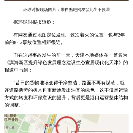
环球时报现场图片：来自贴吧网友
@
此生不换星
据环球时报报道称：
有网友通过地图定位发现，这次着火的位置，也与
2
年
前的
8
·
12
事故位置相距很近。
而在这起事故发生的前一天，天津本地媒体在一篇名为
《滨海新区提升绿色发展理念建设生态宜居现代化天津》的
报道中写到：
“昔日的货物堆场变得干净整洁，路面不再有煤渣，就
连道路两旁的树木也重新焕发出油亮的绿色，这不仅是运输
方式的转变和环保意识的提升，背后更是港口运营整体结构
的调整。”