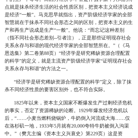
点就是抹杀经济生活的社会性质区别，把资本主义经济说成
是经济“一般”。马克思早就指出，资产阶级经济学家的全部
智慧就在于抹杀不同社会形态之间的区别，把资本主义的生
产和再生产说成是生产“一般”。他说：
“而忘记这种差别
（指不同社会形态差别--引者注），正是那些证明现存社会
关系永存与和谐的现代经济学家的全部智慧所在。”（《马
恩选集》第二卷第88页）
“经济学是研究稀缺资源合理配置
的科学”的定义，就是主流资产阶级经济学家“证明现存社会
关系永存与和谐”的方法之一。
“经济学是研究稀缺资源合理配置的科学”定义，除了抹
杀不同经济性质的要害区别外，也不符合实际。
1825年以来，资本主义国家不断爆发生产过剩经济危机
的事实，否定了资源稀缺的论断。1929年爆发经济危机以
后，“……小麦当燃料烧锅炉，牛奶倒入河流或大海……仅
在洛杉矶一地，1933年5月就有20,000夸特牛奶被倒入沟渠
中。”（樊亢主编《资本主义兴衰史》第229页）这是资