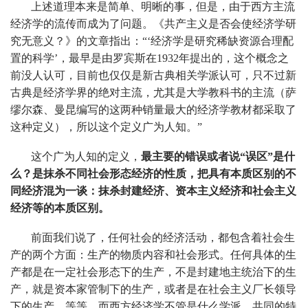
上述道理本来是简单、明晰的事，但是，由于西方主流
经济学的流传而成为了问题。《共产主义是否会使经济学研
究无意义？》的文章指出：“‘经济学是研究稀缺资源合理配
置的科学’，最早是由罗宾斯在1932年提出的，这个概念之
前没人认可，目前也仅仅是新古典相关学派认可，只不过新
古典是经济学界的绝对主流，尤其是大学教科书的主流（萨
缪尔森、曼昆编写的这两种销量最大的经济学教材都采取了
这种定义），所以这个定义广为人知。”
这个广为人知的定义，
最主要的错误或者说“误区”是什
么？是抹杀不同社会形态经济的性质，把具有本质区别的不
同经济混为一谈：抹杀封建经济、资本主义经济和社会主义
经济等的本质区别。
前面我们说了，任何社会的经济活动，都包含着社会生
产的两个方面：生产的物质内容和社会形式。任何具体的生
产都是在一定社会形态下的生产，不是封建地主统治下的生
产，就是资本家管制下的生产，或者是在社会主义厂长领导
下的生产，等等。而西方经济学不管是什么学派，共同的特