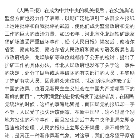
《人民日报》在成为中共中央的机关报后，在实施舆论
监督方面也努力作了表率，以期广泛地吸引工农群众在报纸
上运用批评和自我批评的武器，使他们成为监督政府和党的
工作的巨大的政治力量。如1949年，河北宣化龙烟铁矿庞家
堡矿场遭受严重破坏事件，经《人民日报》揭发后，察哈尔
省委、察南地委、察哈尔省人民政府和察南专署及所属各县
市政府机关、龙烟铁矿等单位就都作了公开的检讨，提出了
护矿工作的具体办法。华北人民政府也发布了关于这一事件
的决定，处分了纵容或从事破坏的有关部门的人员，并奖励
了护矿有功人员。因此群众来信说，“我们亲切地体验了新
中国的政风，也看见新民主主义社会在中国共产党领导下的
新鲜的面目”，“大家满意的是报纸揭发了这些错误，在国民
党统治的时候，这样的事遍地皆是，而国民党的报纸却一字
不登，人民受了损失活该倒霉。在新中国里，这不过是个别
地方发生的不幸事件，而且发生之后中共中央华北局立即令
迅速检讨处理，人民的报纸上立即公开揭露，毫不粉饰隐
讳，是真正一种新作风新气象。对这事，我们也希望平原省