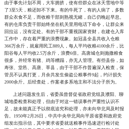
由于事先计划不周，大车拥挤，使有些群众在冰天雪地中等
了3至5天，粮还卸不下来。有的牛死了，有的人病了，多数
群众衣食不足，而收粮干部则熟视无睹，自己仍晚起早息。
有的仓库负责干部始终坐在机关里用电话下命令，让群众来
回拉运，没有定处。有的干部不重视国家资财，在建仓入库
工作中，存在着严重的浪费现象。如冠县全县共收入仓粮
366万余斤，就雇用民工889人，每人平均收粮4100余斤，比
阳谷每人平均收2.5万余斤，浪费6倍。高唐城仓则抛撒粮食
很多，并经常有猪、鸡等糟蹋，亦无人管理。有些县份，如
寿张、堂邑、高唐、莘县，由于干部不作普遍深入检查，保
管员不认真打更，月余共发生偷盗公粮事件9起，约计损失
2000余斤。后经查处，作案者多系地主和不法分子所为。
上述问题发生后，省委虽曾督促省政府党组及濮阳、聊
城地委检查和处理，但由于对这一错误事件严重性认识不
足，故未能真正予以彻底追究和处理，亦未向华北局及时报
告。1950年2月26日，中共中央华北局向平原省委和政府党
组发出指示信，其中要求省委就送粮事件迅速进行检讨处