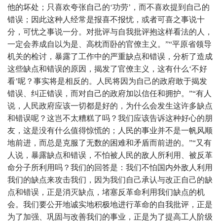
他的坏处；只喜欢夸张自己的‘功劳’，而不喜欢提到自己的
错误；因此这种人经常是报喜不报忧，或者可喜之事说十
分，可忧之事说一分。对批评与自我批评抱这样看法的人，
一定会养成自以为是、高枕而卧的官僚主义。”“平原省领导
机关的检讨，暴露了工作中的严重缺点和错误，分析了造成
这些缺点和错误的原因，揭发了官僚主义，这有什么‘不好
看’呢？事实将是相反的。人民将因为自己的政府敢于揭发
错误、纠正错误，而对自己的政府加以信任和拥护。”“有人
说，人民政府应该一切都是好的，为什么会发生这许多缺点
和错误呢？这岂不太糟糕了吗？我们应该告诉这种好心的朋
友，这是没有什么值得惊慌的；人民的事业并不是一帆风顺
地前进，而总是克服了无数的困难和矛盾而前进的。”“又有
人说，暴露缺点和错误，不怕被人民的敌人所利用、被反革
命分子所利用吗？我们的回答是：我们不怕国内外敌人利用
我们的缺点来攻击我们，因为我们自己承认与改正自己的缺
点和错误，正是消灭缺点，堵塞反革命利用我们缺点的机
会。我们要公开地诚实地积极地进行革命的自我批评，正是
为了加强、巩固与改善我们的事业，正是为了提高工人阶级