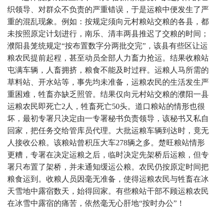
织领导、对群众不负责的严重错误，于是运粮中便发生了严
重的混乱现象。例如：按规定须向元村粮站交粮的各县，都
未按照原定计划进行，南乐、清丰两县推迟了交粮的时间；
濮阳县笼统规定“按布置数字分两批交完”，该县有些区让运
粮农民提前起程，甚至动员全部人力畜力抢运。结果收粮站
屯满车辆，人畜拥挤，粮食不能及时过秤。运粮人马所需的
草料站、开水站等，事先均未准备，运粮农民的生活发生严
重困难，牲畜亦缺乏照管。结果仅向元村站交粮的濮阳一县
运粮农民即死亡2人，牲畜死亡50头。道口粮站的情形也很
坏，最初专署只决定由一专署秘书负责领导，该秘书又私自
回家，把任务交给管库员代理。大批运粮车辆到达时，竟无
人接收公粮。该粮站曾积压大车278辆之多。楚旺粮站情形
更糟，专署在决定运粮之后，临时决定先架桥后运粮，但专
署只布置了架桥，并未通知缓运公粮。农民仍按原定时间把
粮食运到。收粮人员因毫无准备，使得运粮农民与牲畜在冰
天雪地中露宿数天，始得回家。有些粮站干部不顾运粮农民
在冰雪中露宿的痛苦，依然毫无心肝地“按时办公”！