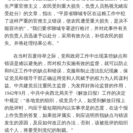
生严重官僚主义，农民受到重大损失，负责人员熟视无睹应
受处分》的文章，指出，“平原省聊城专区在运粮工作中犯
了这样严重的官僚主义错误，使农民遭受重大损失，是决不
能容许的”，“我们要求聊城专署进行检讨，并对此事件有关
的负责人员迅速予以处分，采用有效办法，补偿农民的损
失。并将处理结果公布。”
在当时百废待举之际，党和政府工作中出现某些缺点和
错误是难以避免的，而对权力实施有效的监督，就可以防止
和纠正工作中的缺点和错误，克服和制止违法乱纪现象，保
证党员和领导干部正确运用党和人民赋予的权力为人民谋利
益。中共建党后注重民主监督，为发挥好舆论监督的作用，
1942年9月，中共中央西北局关于《解放日报》工作的决定
中规定：“各地党的组织，或党员个人，如受到解放日报上
的批评时，均应于最短期间内以实事求是的态度，在这个报
上作负责的答复，如果批评属实，则应说明所指缺点与错误
发生的原因，及应如何改正的办法，否则，该被批评的组织
或个人，将要受到党纪的制裁。”