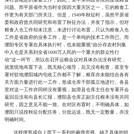
问题。而平原省作为当时全国四大重灾区之一，它的粮食工
作更为有关部门所关注。但是，1949年秋征时，虽然平原省
委和政府曾共同研究和布置了秋征办法，并发了指示，但对
粮食入仓工作却未注意，未进行讨论布置，只认为粮食入仓
工作是省政府的业务工作，是一个单纯的技术工作而已。而
濮阳专区专署在具体执行时，也未能重视“由分存农村到集
中入仓是关系到全省1600万人民的一个重大的群众性行
动”这一环节，所以在召开运粮会议对具体办法没有研究，
就笼统地布置下去，既无核心领导，后又没有检查，甚至专
署对驻地濮阳城内屯收工作都不了解，粮库亦未能结合各有
关方面力量进行此一工作，形成仓库干部孤立地进行。各县
里对这一工作亦同样没有重视，如滑县仓库主任在专署开会
返回后没有向县长汇报，濮阳县仓库正副主任根本没有共同
研究，因之意见不能一致。在对区布置时，不明确具体，如
濮阳只说按秋征分配任务，分批运送，既无一定数量，亦没
明确时间。
这样便形成自上而下一系列的麻痹忽视、缺乏具体的组