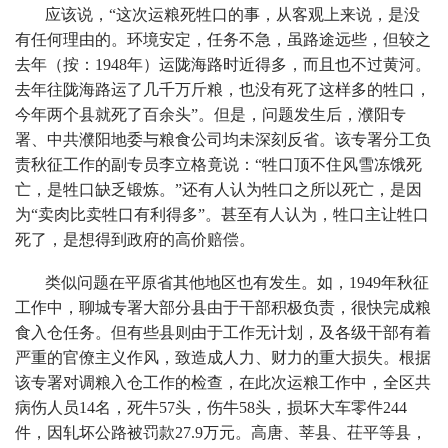
应该说，“这次运粮死牲口的事，从客观上来说，是没
有任何理由的。环境安定，任务不急，虽路途远些，但较之
去年（按：1948年）运陇海路时近得多，而且也不过黄河。
去年往陇海路运了几千万斤粮，也没有死了这样多的牲口，
今年两个县就死了百余头”。但是，问题发生后，濮阳专
署、中共濮阳地委与粮食公司均未深刻反省。该专署分工负
责秋征工作的副专员李立格竟说：“牲口顶不住风雪冻饿死
亡，是牲口缺乏锻炼。”还有人认为牲口之所以死亡，是因
为“卖肉比卖牲口有利得多”。甚至有人认为，牲口主让牲口
死了，是想得到政府的高价赔偿。
类似问题在平原省其他地区也有发生。如，1949年秋征
工作中，聊城专署大部分县由于干部积极负责，很快完成粮
食入仓任务。但有些县则由于工作无计划，及各级干部有着
严重的官僚主义作风，致造成人力、财力的重大损失。根据
该专署对调粮入仓工作的检查，在此次运粮工作中，全区共
病伤人员14名，死牛57头，伤牛58头，损坏大车零件244
件，因轧坏公路被罚款27.9万元。高唐、莘县、茌平等县，