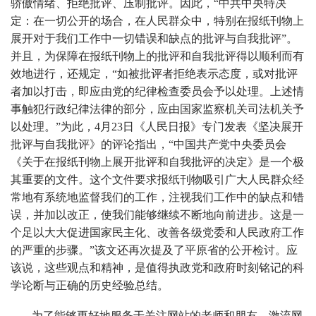
骄傲情绪、拒绝批评、压制批评。因此，“中共中央特决
定：在一切公开的场合，在人民群众中，特别在报纸刊物上
展开对于我们工作中一切错误和缺点的批评与自我批评”。
并且，为保障在报纸刊物上的批评和自我批评得以顺利而有
效地进行，还规定，“如被批评者拒绝表示态度，或对批评
者加以打击，即应由党的纪律检查委员会予以处理。上述情
事触犯行政纪律法律的部分，应由国家监察机关司法机关予
以处理。”为此，4月23日《人民日报》专门发表《坚决展开
批评与自我批评》的评论指出，“中国共产党中央委员会
《关于在报纸刊物上展开批评和自我批评的决定》是一个极
其重要的文件。这个文件要求报纸刊物吸引广大人民群众经
常地有系统地监督我们的工作，注视我们工作中的缺点和错
误，并加以改正，使我们能够继续不断地向前进步。这是一
个足以大大促进国家民主化、改善各级党委和人民政府工作
的严重的步骤。”该文还再次提及了平原省的公开检讨。应
该说，这些观点和精神，是值得执政党和政府时刻铭记的科
学论断与正确的历史经验总结。
为了能够更好地服务于关注网站的老师和朋友，激流网