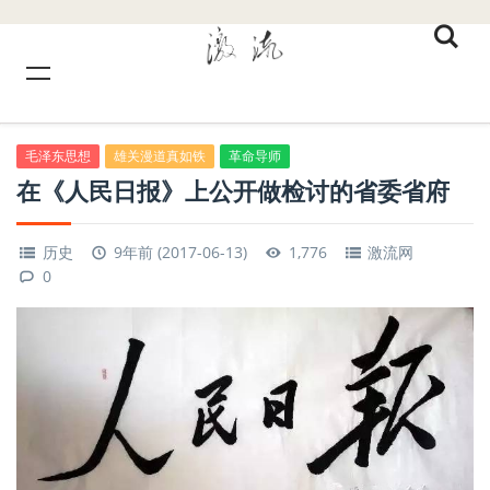
毛泽东思想
雄关漫道真如铁
革命导师
在《人民日报》上公开做检讨的省委省府
历史
9年前 (2017-06-13)
1,776
激流网
0