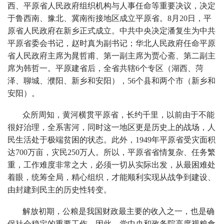
西、平原省人民政府组织机构与人事任命等重要决议，决定
于鲁西南、豫北、冀南衔接地区成立平原省。8月20日，平
原省人民政府在新乡正式成立。中共中央决定潘复生为中共
平原省委会书记，赵时真为副书记；华北人民政府任命平原
省人民政府主席为晁哲甫、第一副主席为贾心斋、第二副主
席为韩哲一。平原建省后，全省共辖6个专区（湖西、菏
泽、聊城、濮阳、新乡和安阳），56个县和两个市（新乡和
安阳）。
众所周知，黄河横贯平原省，长约千里，以前由于不能
很好治理，全系害河，同时这一地区更是历史上的战场，人
民生活处于极端贫困的状态。此外，1949年平原省受灾面积
达700万亩，灾民250万人。所以，平原省省情复杂、任务繁
重，工作难度非常之大，必须一切从实际出发，从最困难处
着眼，统筹全局，精心组织，才能顺利实现从战争到建设、
由封建到民主的历史性转变。
解放初期，公粮是我国财政最主要的收入之一，也是确
保社会稳定的重要工作，因此，党中央和政务院高度视粮食