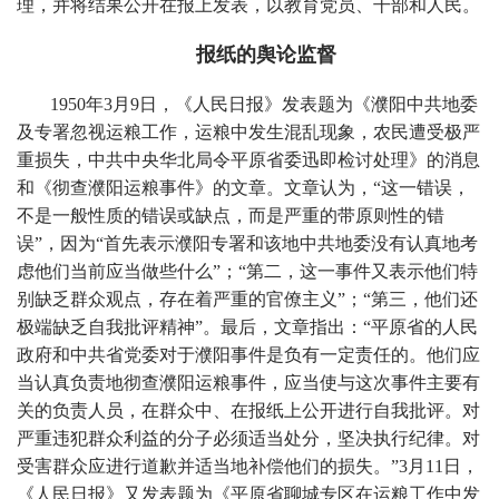
理，并将结果公开在报上发表，以教育党员、干部和人民。
报纸的舆论监督
1950年3月9日，《人民日报》发表题为《濮阳中共地委
及专署忽视运粮工作，运粮中发生混乱现象，农民遭受极严
重损失，中共中央华北局令平原省委迅即检讨处理》的消息
和《彻查濮阳运粮事件》的文章。文章认为，“这一错误，
不是一般性质的错误或缺点，而是严重的带原则性的错
误”，因为“首先表示濮阳专署和该地中共地委没有认真地考
虑他们当前应当做些什么”；“第二，这一事件又表示他们特
别缺乏群众观点，存在着严重的官僚主义”；“第三，他们还
极端缺乏自我批评精神”。最后，文章指出：“平原省的人民
政府和中共省党委对于濮阳事件是负有一定责任的。他们应
当认真负责地彻查濮阳运粮事件，应当使与这次事件主要有
关的负责人员，在群众中、在报纸上公开进行自我批评。对
严重违犯群众利益的分子必须适当处分，坚决执行纪律。对
受害群众应进行道歉并适当地补偿他们的损失。”3月11日，
《人民日报》又发表题为《平原省聊城专区在运粮工作中发