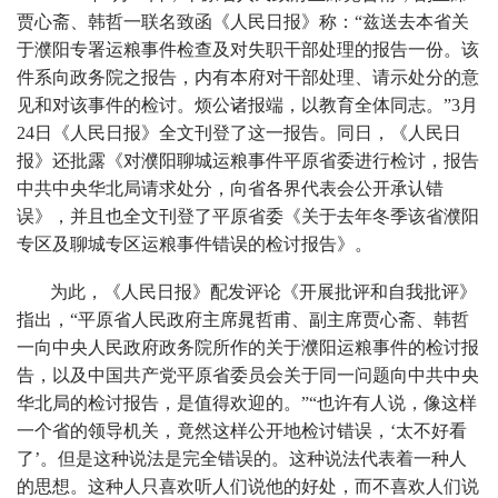
贾心斋、韩哲一联名致函《人民日报》称：“兹送去本省关
于濮阳专署运粮事件检查及对失职干部处理的报告一份。该
件系向政务院之报告，内有本府对干部处理、请示处分的意
见和对该事件的检讨。烦公诸报端，以教育全体同志。”3月
24日《人民日报》全文刊登了这一报告。同日，《人民日
报》还批露《对濮阳聊城运粮事件平原省委进行检讨，报告
中共中央华北局请求处分，向省各界代表会公开承认错
误》，并且也全文刊登了平原省委《关于去年冬季该省濮阳
专区及聊城专区运粮事件错误的检讨报告》。
为此，《人民日报》配发评论《开展批评和自我批评》
指出，“平原省人民政府主席晁哲甫、副主席贾心斋、韩哲
一向中央人民政府政务院所作的关于濮阳运粮事件的检讨报
告，以及中国共产党平原省委员会关于同一问题向中共中央
华北局的检讨报告，是值得欢迎的。”“也许有人说，像这样
一个省的领导机关，竟然这样公开地检讨错误，‘太不好看
了’。但是这种说法是完全错误的。这种说法代表着一种人
的思想。这种人只喜欢听人们说他的好处，而不喜欢人们说