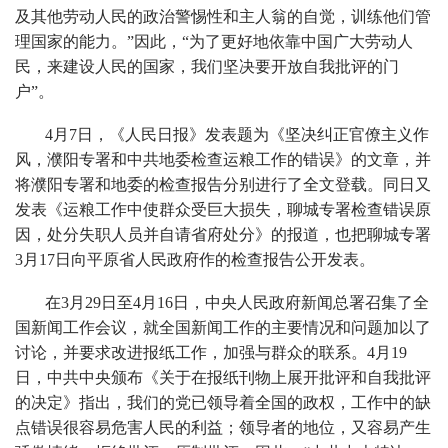
及其他劳动人民的政治警惕性和主人翁的自觉，训练他们管
理国家的能力。”因此，“为了更好地依靠中国广大劳动人
民，来建设人民的国家，我们坚决要开放自我批评的门
户”。
4月7日，《人民日报》发表题为《坚决纠正官僚主义作
风，濮阳专署和中共地委检查运粮工作的错误》的文章，并
将濮阳专署和地委的检查报告分别进行了全文登载。同日又
发表《运粮工作中使群众受巨大损失，聊城专署检查错误原
因，处分失职人员并自请省府处分》的报道，也把聊城专署
3月17日向平原省人民政府作的检查报告公开发表。
在3月29日至4月16日，中央人民政府新闻总署召集了全
国新闻工作会议，就全国新闻工作的主要情况和问题加以了
讨论，并要求改进报纸工作，加强与群众的联系。4月19
日，中共中央颁布《关于在报纸刊物上展开批评和自我批评
的决定》指出，我们的党已领导着全国的政权，工作中的缺
点错误很容易危害人民的利益；领导者的地位，又容易产生