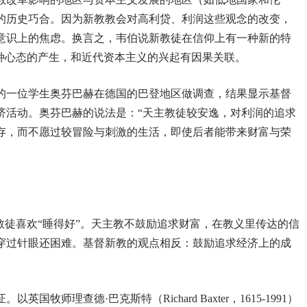
的历史巧合。因为新教教会对高利贷、利润这些观念的改变，
意识上的焦虑。换言之，韦伯说新教徒在信仰上有一种新的特
这种心态的产生，和近代资本主义的兴起有因果关联。
的一位学生奥芬巴赫在德国的巴登地区做调查，结果显示基督
济活动。奥芬巴赫的说法是：“天主教徒较安逸，对利润的追求
存，而不愿过较冒险与刺激的生活，即使后者能带来财富与荣
教徒喜欢“睡得好”。天主教不鼓励追求财富，在教义里传达的信
穿过针眼还困难。基督新教的观点相反：鼓励追求经济上的成
证。以英国牧师理查德·巴克斯特（
Richard Baxter
，
1615-1991
）