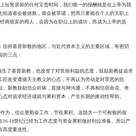
世上短暂居留的任何宝贵时间，我们唯一的报酬就是在上帝为我
先知道谁会被拯救，谁会被罪谴，然而只要能在个人的天职上
力经商致富的商人，会因为在职位上的成功，而成为上帝的选
：信仰基督新教的地区，与近代资本主义的主要区域，有密切
面的三点：
催生了基督新教，也改变了对世俗利益的态度，鼓励新教徒追求
工匠改变遵循天主教义的心态，不再认为劳动是对罪恶的惩
业。新教鼓励信众祈祷，直接与神沟通，不再相信宿命说、奇
心态对追求经济成就与累积资本，产生长期的推动性帮助。
与作为，信众更勤奋工作，节俭累积。这隐含一个可检验的假
在
16-18
世纪已经为工作态度与资金累积做好到位准备。所以产
有高度重迭性。