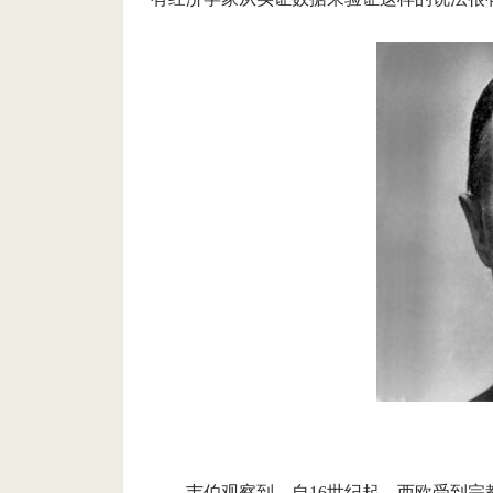
韦伯观察到，自
16
世纪起，西欧受到宗