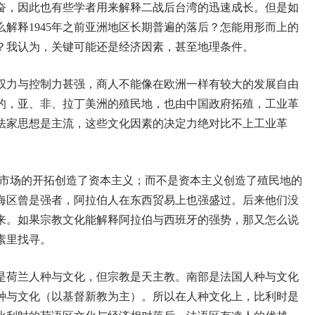
奋，因此也有些学者用来解释二战后台湾的迅速成长。但是如
么解释
1945
年之前亚洲地区长期普遍的落后？怎能用形而上的
？我认为，关键可能还是经济因素，甚至地理条件。
权力与控制力甚强，商人不能像在欧洲一样有较大的发展自由
的，亚、非、拉丁美洲的殖民地，也由中国政府拓殖，工业革
法家思想是主流，这些文化因素的决定力绝对比不上工业革
市场的开拓创造了资本主义；而不是资本主义创造了殖民地的
海区曾是强者，阿拉伯人在东西贸易上也强盛过。后来他们没
来。如果宗教文化能解释阿拉伯与西班牙的强势，那又怎么说
素里找寻。
是荷兰人种与文化，但宗教是天主教。南部是法国人种与文化
种与文化（以基督新教为主）。所以在人种文化上，比利时是