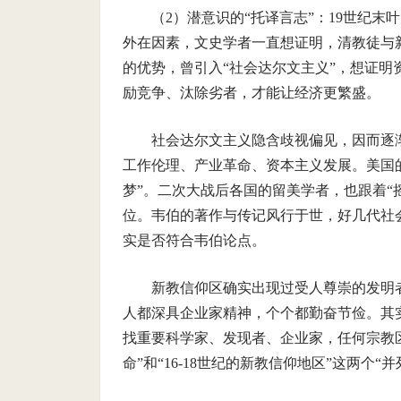
（
2
）潜意识的“托译言志”：
19
世纪末叶
外在因素，文史学者一直想证明，清教徒与
的优势，曾引入“社会达尔文主义”，想证明
励竞争、汰除劣者，才能让经济更繁盛。
社会达尔文主义隐含歧视偏见，因而逐
工作伦理、产业革命、资本主义发展。美国
梦”。二次大战后各国的留美学者，也跟着“
位。韦伯的著作与传记风行于世，好几代社
实是否符合韦伯论点。
新教信仰区确实出现过受人尊崇的发明
人都深具企业家精神，个个都勤奋节俭。其
找重要科学家、发现者、企业家，任何宗教
命”和“
16-18
世纪的新教信仰地区”这两个“并