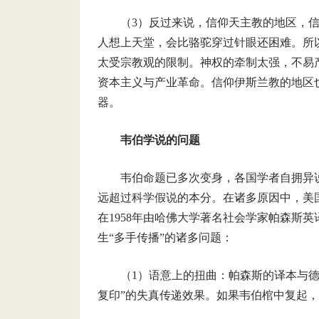
（
3
）反过来说，信仰天主教的地区，
人想上天堂，会比骆驼穿过针眼还困难。所
太受宗教观的限制。神权的牵制太强，不易
资本主义与产业革命。信仰伊斯兰教的地区
器。
韦伯学说的问题
韦伯命题已多次变身，各国学者自拥异
远超过科学假说的本分。在诸多原因中，美
在
1958
年由哈佛大学著名社会学家帕森斯英
生“多手传播”的诸多问题：
（
1
）语意上的扭曲：帕森斯的译本与德
复印”的失真传递效果。如果韦伯棺中复起