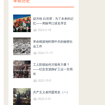
革命历史
赵月枝 白洪谭：为了未来的记
忆——周丽琴口述史序言
2023-2-18
革命根据地时期中共的秘密社
会工作
2022-11-17
工人阶级如何才能有力量？
——纪念安源路矿工运一百周
年
2022-10-5
共产主义者同盟简史（一）
2022-3-31