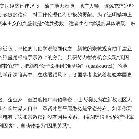
美国经济迅速起飞，除了地大物博、地广人稀、资源充沛这些
新教徒的信仰，对工作伦理也有积极的贡献。为了证明精神上
资本主义的兴盛就是“优胜劣败、适者生存”学说的具体表现：鼓
渐褪色，中性的韦伯学说继而代之：新教的宗教观有助于建立
的强盛是根植于宗教上的激励，只要努力都有机会实现“美国
摇韦伯旗”，把新教伦理说推到“准圣物”（
quasi-sacred
）的地
会学家深陷其中。在这股跟风下，各国学者也急着检验本国史
者、企业家，但过度推广韦伯学说，让人误以为在新教地区人
实在全世界人口中，圣贤才智平庸愚劣是常态分布。如果你要
区都有，这和宗教精神没有因果关系。不能把“
19
世纪的产业革
列因素”，自动转换为“因果关系”。