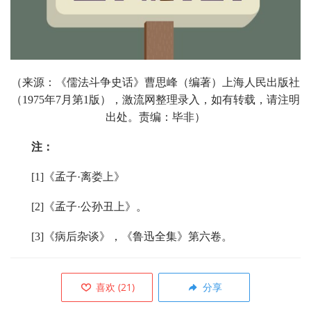
（
来源：
《儒法斗争史话》
曹
思峰（编著）
上海人民出版社
（1975年7月第1版），激流网整理录入，如有转载，请注明
出处。责编：毕非）
注：
[1]《孟子·离娄上》
[2]《孟子·公孙丑上》。
[3]《病后杂谈》，《鲁迅全集》第六卷。
喜欢
(
21
)
分享