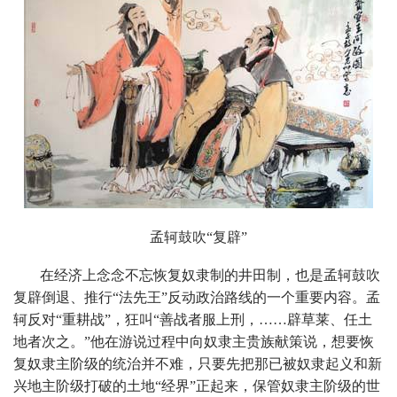
孟轲鼓吹“复辟”
在经济上念念不忘恢复奴隶制的井田制，也是孟轲鼓吹
复辟倒退、推行“法先王”反动政治路线的一个重要内容。孟
轲反对“重耕战”，狂叫“善战者服上刑，……辟草莱、任土
地者次之。”他在游说过程中向奴隶主贵族献策说，想要恢
复奴隶主阶级的统治并不难，只要先把那已被奴隶起义和新
兴地主阶级打破的土地“经界”正起来，保管奴隶主阶级的世