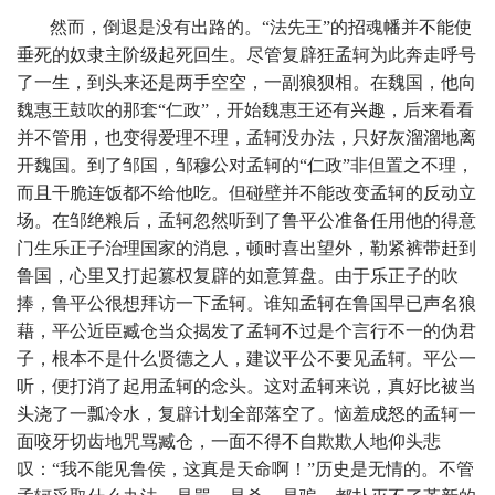
然而，倒退是没有出路的。“法先王”的招魂幡并不能使
垂死的奴隶主阶级起死回生。尽管复辟狂孟轲为此奔走呼号
了一生，到头来还是两手空空，一副狼狈相。在魏国，他向
魏惠王鼓吹的那套“仁政”，开始魏惠王还有兴趣，后来看看
并不管用，也变得爱理不理，孟轲没办法，只好灰溜溜地离
开魏国。到了邹国，邹穆公对孟轲的“仁政”非但置之不理，
而且干脆连饭都不给他吃。但碰壁并不能改变孟轲的反动立
场。在邹绝粮后，孟轲忽然听到了鲁平公准备任用他的得意
门生乐正子治理国家的消息，顿时喜出望外，勒紧裤带赶到
鲁国，心里又打起篡权复辟的如意算盘。由于乐正子的吹
捧，鲁平公很想拜访一下孟轲。谁知孟轲在鲁国早已声名狼
藉，平公近臣臧仓当众揭发了孟轲不过是个言行不一的伪君
子，根本不是什么贤德之人，建议平公不要见孟轲。平公一
听，便打消了起用孟轲的念头。这对孟轲来说，真好比被当
头浇了一瓢冷水，复辟计划全部落空了。恼羞成怒的孟轲一
面咬牙切齿地咒骂臧仓，一面不得不自欺欺人地仰头悲
叹：“我不能见鲁侯，这真是天命啊！”历史是无情的。不管