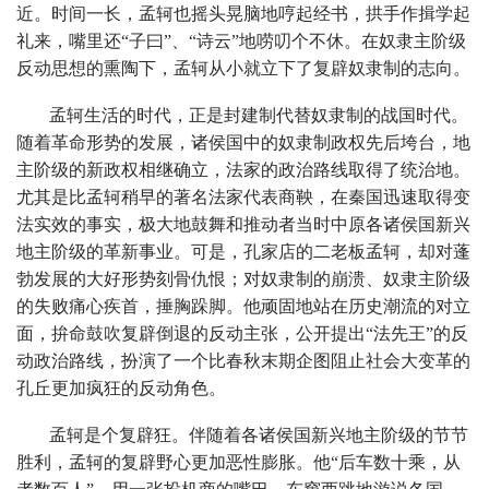
近。时间一长，孟轲也摇头晃脑地哼起经书，拱手作揖学起
礼来，嘴里还“子曰”、“诗云”地唠叨个不休。在奴隶主阶级
反动思想的熏陶下，孟轲从小就立下了复辟奴隶制的志向。
孟轲生活的时代，正是封建制代替奴隶制的战国时代。
随着革命形势的发展，诸侯国中的奴隶制政权先后垮台，地
主阶级的新政权相继确立，法家的政治路线取得了统治地。
尤其是比孟轲稍早的著名法家代表商鞅，在秦国迅速取得变
法实效的事实，极大地鼓舞和推动者当时中原各诸侯国新兴
地主阶级的革新事业。可是，孔家店的二老板孟轲，却对蓬
勃发展的大好形势刻骨仇恨；对奴隶制的崩溃、奴隶主阶级
的失败痛心疾首，捶胸跺脚。他顽固地站在历史潮流的对立
面，拚命鼓吹复辟倒退的反动主张，公开提出“法先王”的反
动政治路线，扮演了一个比春秋末期企图阻止社会大变革的
孔丘更加疯狂的反动角色。
孟轲是个复辟狂。伴随着各诸侯国新兴地主阶级的节节
胜利，孟轲的复辟野心更加恶性膨胀。他“后车数十乘，从