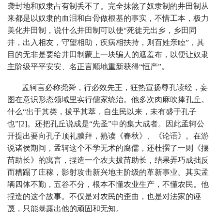
袭封地和奴隶占有制丢不了。完全抹煞了奴隶制的井田制从
来都是以奴隶的血泪和白骨做根基的事实，不惜工本，极力
美化井田制，说什么井田制可以使“死徙无出乡，乡田同
井，出入相友，守望相助，疾病相扶持，则百姓亲睦”，其
目的无非是要给井田制蒙上一块骗人的遮羞布，以便让奴隶
主阶级平平安安、名正言顺地重新获得“恒产”。
孟轲言必称尧舜，行必效先王，狂热宣扬尊孔读经，妄
图在意识形态领域里实行儒家统治。他多次肉麻吹捧孔丘。
什么“出于其类，拔乎其萃，自生民以来，未有盛于孔子
也”[2]。还把孔丘说成是“先圣”中的集大成者。因此孟轲公
开提出要向孔子顶礼膜拜，熟读《春秋》、《论语》。在游
说诸侯期间，孟轲这个不学无术的腐儒，还杜撰了一则《揠
苗助长》的寓言，捏造一个农夫拔苗助长，结果弄巧成拙反
而糟蹋了庄稼，影射攻击新兴地主阶级的革新事业。其实孟
辆四体不勤，五谷不分，根本不懂农业生产，不懂农民。他
捏造的这个故事。不仅是对农民的歪曲，也是对法家的诬
蔑，只能暴露出他的顽固和无知。