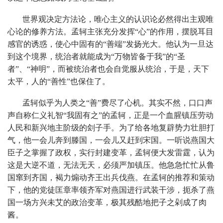
世界观决定方法论，唯心主义的认识论必然得出主观唯
心论的修养方法。孟轲主张充分发挥“心”的作用，摆脱耳目
感官的诱惑，使心中固有的“善端”发扬光大。他认为一旦达
到这个境界，统治者就能成为“万物皆备于我”的“圣
者”、“神明”，而被统治者也会自觉服从统治，于是，天下
太平，人的“善性”也保住了。
孟轲似乎为人类之“善”费尽了心机。其实不然，口口声
声自称仁义礼智“我固有之”的孟轲，正是一个血腥镇压劳动
人民和新兴地主阶级的刽子手。为了给各地复辟势力壮胆打
气，他一会儿奔到滕国，一会儿又赶到宋国。一听说燕国大
臣子之掌握了政权，实行封建变革，孟轲便大发雷霆，认为
这是大逆不道，无法无天，必须严加镇压。他急急忙忙从鲁
国窜到齐国，褐力煽动齐王出兵伐燕。在孟轲的推荐和策动
下，他的党徒匡章率领齐军对燕国进行武装干涉，扼杀了燕
国一场方兴未艾的政治变革，极其残酷地把子之剁成了肉
酱。