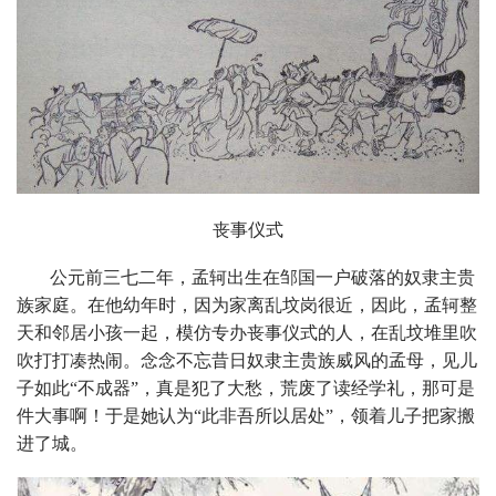
丧事仪式
公元前三七二年，孟轲出生在邹国一户破落的奴隶主贵
族家庭。在他幼年时，因为家离乱坟岗很近，因此，孟轲整
天和邻居小孩一起，模仿专办丧事仪式的人，在乱坟堆里吹
吹打打凑热闹。念念不忘昔日奴隶主贵族威风的孟母，见儿
子如此“不成器”，真是犯了大愁，荒废了读经学礼，那可是
件大事啊！于是她认为“此非吾所以居处”，领着儿子把家搬
进了城。