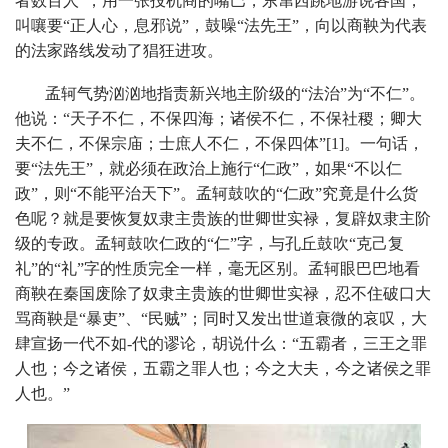
者数百人”，用一张投机商的嘴巴，东窜西跳地游说各国，
叫嚷要“正人心，息邪说”，鼓噪“法先王”，向以商鞅为代表
的法家路线发动了猖狂进攻。
孟轲气势汹汹地指责新兴地主阶级的“法治”为“不仁”。
他说：“天子不仁，不保四海；诸侯不仁，不保社稷；卿大
夫不仁，不保宗庙；士庶人不仁，不保四体”[1]。一句话，
要“法先王”，就必须在政治上施行“仁政”，如果“不以仁
政”，则“不能平治天下”。孟轲鼓吹的“仁政”究竟是什么货
色呢？就是要恢复奴隶主贵族的世卿世实禄，复辟奴隶主阶
级的专政。孟轲鼓吹仁政的“仁”字，与孔丘鼓吹“克己复
礼”的“礼”字的性质完全一样，毫无区别。孟轲眼巴巴地看
商鞅在秦国废除了奴隶主贵族的世卿世实禄，忍不住破口大
骂商鞅是“暴吏”、“民贼”；同时又发出世道衰微的哀叹，大
肆宣扬一代不如-代的谬论，胡说什么：“五霸者，三王之罪
人也；今之诸侯，五霸之罪人也；今之大夫，今之诸侯之罪
人也。”