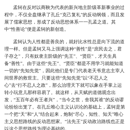
孟轲在反对以商鞅为代表的新兴地主阶级革新事业的过
程中，不仅全盘继承了孔丘“克己复礼”的反动纲领，而且发
展了儒家思想，形成了反动思想体系一一孔孟之道。其
中“性善论”便是孟轲的新创造。
孟轲认为人性都是善良的，就好比水性总是向下流的道
理一样。但是孟轲又马上强调这种“善性”是“庶民去之，君
子存之”，只有奴隶主阶级的“先王”、“贤臣”，才天生具
备“善性”。由于这些“先王”、“贤臣”都是不用学习就能知道
一切的“先知先觉”，因此他们是专门代表老天爷意志主宰人
间世界的救世主。只要这些“先知先觉”以“不忍人之
心”去“行不忍人之政”，那么治理天下就可以象在手掌上运
转小玩意儿那样容易了。就这样，从天赋的道德观念出
发，“五百年必有王者兴”，“当今之世，舍我其谁”的反动谬
论纷纷出笼了。在孔丘唯心主义认识论的基础上，孟轲是第
一个把“天”和“人”结合起来，炮制“尽心，知性、知天”唯心
主义思想路线的反动思想家。“法先王”反动政治路线也正是
以这个思想路线为理论基础的。