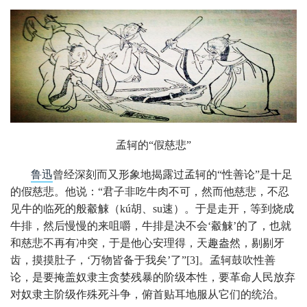
孟轲的“
假慈悲”
鲁迅
曾经深刻而又形象地揭露过孟轲的“性善论”是十足
的假慈悲。他说：“君子非吃牛肉不可，然而他慈悲，不忍
见牛的临死的般觳觫（kú胡、su速）。于是走开，等到烧成
牛排，然后慢慢的来咀嚼，牛排是决不会‘觳觫’的了，也就
和慈悲不再有冲突，于是他心安理得，天趣盎然，剔剔牙
齿，摸摸肚子，‘万物皆备于我矣’了”[3]。孟轲鼓吹性善
论，是要掩盖奴隶主贪婪残暴的阶级本性，要革命人民放弃
对奴隶主阶级作殊死斗争，俯首贴耳地服从它们的统治。