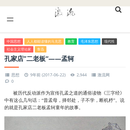
中国思想
人人都能读懂的马克思
教育
毛泽东思想
现代性
社会主义理论家
鲁迅
孔家店”二老板“——孟轲
思想
9年前 (2017-06-22)
2,944
激流网
0
被历代反动派作为宣传孔孟之道的通俗读物《三字经》
中有这么几句话：“
昔孟母，择邻处，子不学，断机杼
”。说
的就是孔家店二老板孟轲童年的故事。