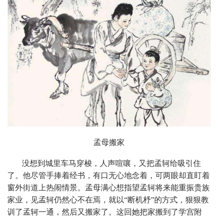
孟母搬家
没想到城里车马穿梭，人声喧嚷，又把孟轲给吸引住
了。他尽管手捧着经书，有口无心地念着，可两眼却直盯着
窗外街道上热闹情景。孟母满心想指望孟轲将来能重振贵族
家业，见孟轲仍然心不在焉，就以“断机杼”的方式，狠狠教
训了孟轲一通，然后又搬家了。这回她把家搬到了学宫附