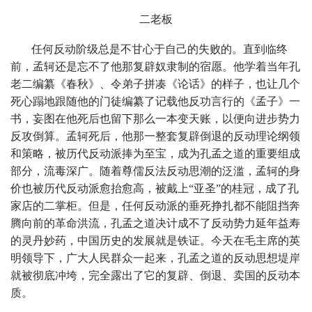
二
老板
任何反动阶级总是不甘心于自己的失败的。直到临终
前，孟轲还是忘不了他那复辟奴隶制的宿愿。他学着当年孔
老二编纂《春秋》、令弟子拼凑《论话》的样子，也让几个
死心蹋地跟随他的门徒编纂了记载他反功言行的《孟子》一
书，妄图在他死后也留下那么一本变天账，以便向进步势力
反攻倒算。
孟轲死后，他那一整套复辟倒退的反动理论纲领
和策略，被历代反动派捧为至宝，成为孔孟之道的重要组成
部分，流毒深广。随着尊儒反法反动思潮的泛滥，孟轲的身
价也被历代反动派愈抬愈高，被戴上“亚圣”的桂冠，成了孔
家店的二掌柜。但是，任何反动派的垂死挣扎都不能阻挡奔
腾向前的革命洪流，孔孟之道决计成不了反动势力延年益寿
的灵丹妙药，中国历史的发展就是铁证。今天在毛主席的英
明领导下，广大人民群众一起来，孔孟之道的反动思想堤岸
就被彻底冲垮，完全露出了它的复辟、倒退、卖国的反动本
质。