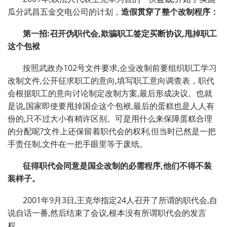
瓜分武昌五金交电公司的计划，
造假贯穿了整个改制程序：
第一招
:
召开伪职代会
,
欺骗职工签定买断协议
,
甩掉职工
这个包袱
按照武政办102号文件要求,企业改制前要组织职工学习
改制文件,公开征求职工的意向,填写职工意向调查表，职代
会根据职工的意向讨论制定改制方案,最后形成决议。也就
是说,国家即使要甩掉国企这个包袱,最后的蛋糕也是人人有
份的,只不过大小有稍许区别。可是用什么来保障蛋糕合理
的分配呢?文件上还保留着职代会的权利,但当时已然是一把
手责任制,文件在一把手眼里等于废纸。
征得职代会同意是国企改制的必需程序
,
他们不得不装
装样子。
2001年9月3日,王克华指定24人召开了所谓的职代会,自
说自话一番,然后结束了会议,根本没有所谓职代会的发言
权。