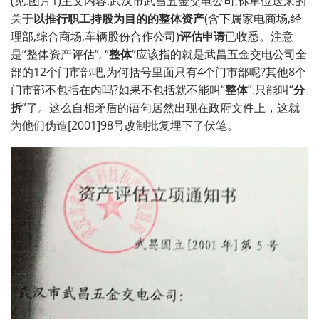
(见:图片1)主文内容:武汉市武昌五金交电公司,你单位送来的
关于
以推行职工持股为目的的整体资产
(含下属家电商场,经
理部,综合商场,车辆股份合作公司)
评估申请
已收悉。注意
是“整体资产评估”,
“
整体
”应该指的就是武昌五金交电公司全
部的12个门市部吧,为何括号里面只有4个门市部呢?其他8个
门市部不包括在内吗?如果不包括就不能叫“
整体
”,只能叫“
分
拆
”了。这么自相矛盾的语句居然出现在政府文件上，这就
为他们伪造[2001]98号改制批复埋下了伏笔。