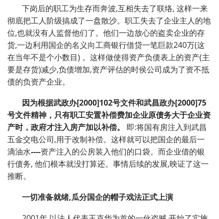
下岗后的职工为生存而奔波,互相失去了联络, 这样一来
彻底把工人阶级搞成了一盘散沙。职工失去了企业主人的地
位,也就没有人监督他们了。他们一边放心的盗卖企业的存
货,一边利用国企的名义向工商银行借贷一笔巨款240万(这
在当年不是个小数目)
。这样做使得资产负债表上的资产(主
要是存货)减少,负债增加,资产评估的时侯公司成为了资不抵
债的负资产企业。
因为根据武政办
[2000]102
号文件和武昌政办
[2000]75
号文件精神，只有职工安置补偿费加企业原债务大于企业资
产时，政府才注入房产加以补偿。
即:将国有房注入到武昌
五金交电公司,用于改制补偿。这样就可以把国企的最后一
滴油水
----
资产注入的公房装入他们的口袋。而企业借的银
行债务, 他们根本就没打算还。事情后续的发展,映证了这一
推断。
一切准备就绪
,
瓜分国企的帽子戏法正式上演
2001年,以法人代表王克华为首的一伙盗贼,开始了实施