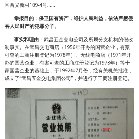
区首义新村
109-4
号……
举报目的
：
保卫国有资产，维护人民利益，依法严惩侵
吞人民财产的犯罪分子
。
事实和理由
：武昌五金交电公司及所属分支机构的假改
制事实。在武昌交电商店（
1956
年开办的国营企业，有案
可查的工商注册登记为
1978
年）、无线电商店（
1971
年开
办的国营企业，有案可查的工商注册登记为
1978
年）等十
家国营企业的基础上，于
1992
年
7
月份，经有关机关批准，
成立了“武昌五金交电集团公司”，并进行了工商注册登记。