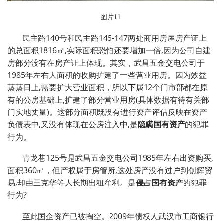
图片11
民主路140号和民主路145-147两处商用房屋房产证上
的总面积1816㎡,实际面积恐怕还要增加一倍,因为公司自建
房部分没有在房产证上体现。其实，武昌五金交电公司于
1985年左右大面积的收购扩建了一些营业用房。因为效益
蒸蒸日上,需要扩大营业面积，所以下属12个门市部都在原
有的公房基础上,扩建了部分营业用房(具体数据有待有关部
门实地丈量)。这部分面积既没有进行资产评估反映在资产
负债表中,又没有体现在公房注入中,是
隐瞒国有资产
的犯罪
行为。
青龙巷125号是武昌五金交电公司1985年左右出资购买,
面积360㎡，但产权属于房管所,这处房产没有过户到创辉贸
易,却由王克华等人长期出租牟利。是
侵占国有资产
的犯罪
行为?
至此国企资产已被掏空。2009年债权人武汉市工商银行