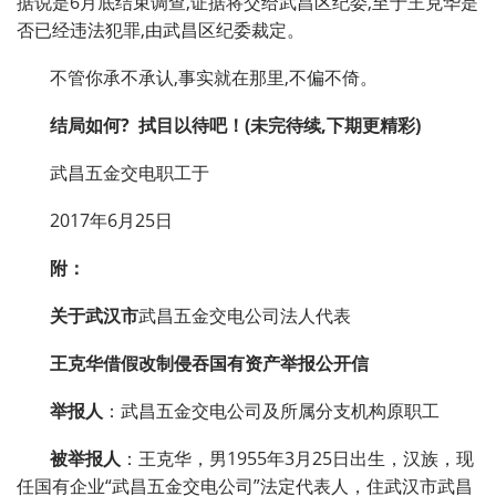
据说是6月底结束调查,证据将交给武昌区纪委,至于王克华是
否已经违法犯罪,由武昌区纪委裁定。
不管你承不承认,事实就在那里,不偏不倚。
结局如何
?
拭目以待吧！
(
未完待续
,
下期更精彩
)
武昌五金交电职工于
2017年6月25日
附：
关于武汉市
武昌五金交电公司法人代表
王克华借假改制侵吞国有资产举报公开信
举报人
：武昌五金交电公司及所属分支机构原职工
被举报人
：王克华，男
1955
年
3
月
25
日出生，汉族，现
任国有企业“武昌五金交电公司”法定代表人，住武汉市武昌