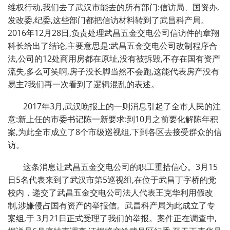
维权行动,我们去了武汉市能去的所有部门:信访局、国资办,
发改委,纪委,这些部门都把信访材料转到了武昌科产局。
2016年12月28日,负责处理武昌五金交电公司信访件的章翔
科长给出了结论,主要意思是:武昌五金交电公司改制程序合
法,公司的12处商用房都在原址,没有被拆毁,不存在国有资产
流失,多么可笑啊,房子没长脚当然不会跑,这能代表房产没有
易主?我们再一次看到了逻辑混乱的表述。
2017年3月,武汉晚报上的一则消息引起了全市人民的注
意:新上任的市委书记陈一新要求:到10月之前要化解陈年积
案,为此全市成立了8个市级巡视组,下到各区去接受群众的信
访。
这条消息让武昌五金交电公司的职工重拾信心。3月15
日5名代表来到了武汉市第5巡视组,在位于武昌丁字桥的党
校内，递交了武昌五金交电公司法人代表王克华利用假改
制,涉嫌侵占国有资产的举报信。武昌科产局为此成立了专
案组,于
3
月21日正式受理了我们的举报。案件正在调查中,