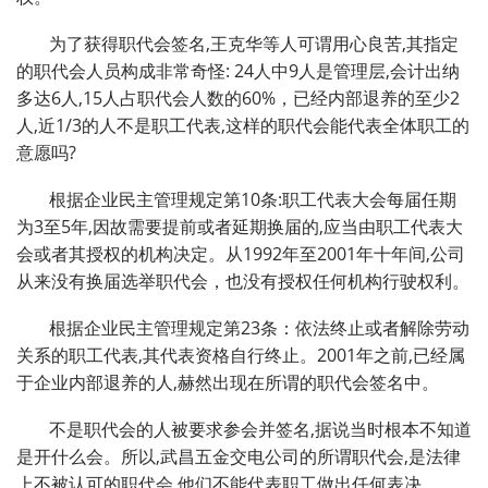
为了获得职代会签名,王克华等人可谓用心良苦,其指定
的职代会人员构成非常奇怪: 24人中9人是管理层,会计出纳
多达6人,15人占职代会人数的60%，已经内部退养的至少2
人,近1/3的人不是职工代表,这样的职代会能代表全体职工的
意愿吗?
根据企业民主管理规定第10条:职工代表大会每届任期
为3至5年,因故需要提前或者延期换届的,应当由职工代表大
会或者其授权的机构决定。从1992年至2001年十年间,公司
从来没有换届选举职代会，也没有授权任何机构行驶权利。
根据企业民主管理规定第23条：依法终止或者解除劳动
关系的职工代表,其代表资格自行终止。2001年之前,已经属
于企业内部退养的人,赫然出现在所谓的职代会签名中。
不是职代会的人被要求参会并签名,据说当时根本不知道
是开什么会。所以,武昌五金交电公司的所谓职代会,是法律
上不被认可的职代会,他们不能代表职工做出任何表决。