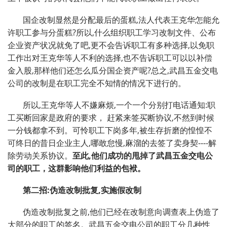
国企改制显然是分配最后的蛋糕,法人代表王克华怎能允
许职工参与分蛋糕?所以,什么组织职工学习改制文件、公布
企业资产状况就免了吧,更不会告诉职工有多种选择,以免职
工作出对王克华等人不利的选择,也不告诉职工可以以补偿
金入股,那样他们还怎么瓜分国企资产呢?总之,武昌五金交电
公司的改制是在职工完全不知情的情况下进行的。
所以,王克华等人不嫌麻烦,一个一个分别打电话通知:职
工买断回家是政府的要求， 赶紧来签买断协议,不然到时候
一分钱都拿不到。可怜职工下岗多年,被生存折磨的惶惶不
可终日的昔日企业主人,哪敢怠慢,麻溜的去签了卖身契----解
除劳动关系协议。
至此
,
他们成功的甩掉了武昌五金交电公
司的职工，这群影响他们利益的包袱。
第二招
:
伪造改制批复
,
实施假改制
伪造改制批复之前,他们已经在改制意向调查表上伪造了
大部分的职工的签名。武昌五金交电公司的职工分几种性