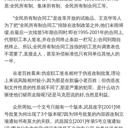
质:全民所有制、集体所有制、全民所有制合同工等。
“全民所有制合同工”是改革开放的试验品。王克华等人
为了把“全民所有制合同工”排除在改制政策之外,他们未雨绸
缪,在最后一次续签5年期合同时:即在1995-2001年的合同上,
代替职工本人签名,并在合同终止条款一栏写上:合同到期自
然终止。所以,全民所有制合同工连假的职工意向调查表也
不需要了,直接走人，甚至补偿标准也只有同单位其他人的
一半。
在老百姓看来:伪造职工签名相对于伪造改制批复,理论
上来说风险相对较小,因为那是在欺骗小老百姓；但伪造改
制文件性质的性质就不同了,那是严重的犯罪。是什么动力
驱使他们铤而走险呢?还是马克思说的好,当然是利益。
众所周知,一个文号只能有一个版本,武昌改字[2001]98
号批复为何出现了3个版本呢?因为98号批复的内容跟改制立
项通知书有莫大的关联。武昌国立[2001]年第5号立项通知