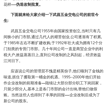
花样
----
伪造改制批复。
下面就来给大家介绍一下武昌五金交电公司的前世今
生
:
武昌五金交电公司1955年由国家投资创立,当时只有几
间狭小的门市部,通过几代人的艰苦创业,公司逐渐有了积累,
于1985年左右不断扩建收购,于1992年壮大成为拥有12个分
门别类的专营门市部。几十年间公司一直是商贸企业中的利
税大户,效益蒸蒸日上,直到公司改制的之风刮起，经济效益
江河日下。
应该说公司的管理层不愧是精英份子,他们嗅到了金钱的
味道,抓住了攫取第一桶金的机遇。1995--2000年他们开始
作企业改制的前期准备
---
陆续让大部分部分职工下岗回家，
只留少部分人,基本上是各门市部的会计出纳,替他们做假
账。当然这些人也得到了丰厚的回报
----
企业改制后成为了
新公司的股东。