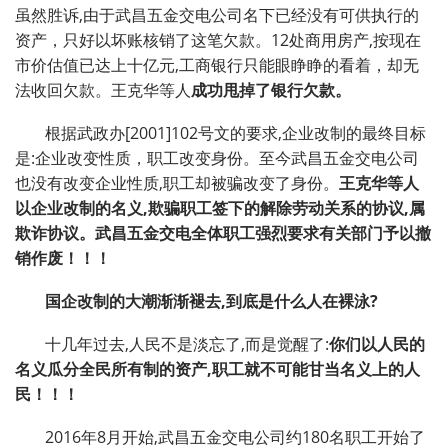
虽然胜诉,由于武昌五金交电公司名下已经没有可供执行的
资产，只好以坏账核销了这笔欠款。12处商用房产,按现在
市价估值已达上十亿元,工商银行只能眼睁睁的看着，却无
法收回欠款。王克华等人
成功甩掉了银行欠款。
根据武政办[2001]102号文的要求,企业改制的最终目标
是:企业改变性质，职工改变身份。至今武昌五金交电公司
也没有改变企业性质,职工却被骗改变了身份。
王克华等人
以企业改制的名义
,
欺骗职工签下的解除劳动关系的协议
,
属
欺诈协议。武昌五金交电全体职工强烈要求有关部门予以撤
销作废！！！
国企改制的大潮渐渐褪去
,
到底是什么人在裸泳
?
十几年过去,人民不是淡忘了,而是觉醒了:
你们以人民的
名义瓜分全民所有制的资产
,
职工就不可能甘当名义上的人
民！！！
2016年8月开始,武昌五金交电公司约180名职工开始了