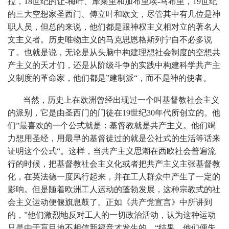
拉，18世纪的让-梅叶、摩莱里和加布里埃-马布里，19世纪
的三大空想家圣西门、傅立叶和欧文，尽管其中有几位是神
职人员，但总的来说，他们都是跟神权主义相对立的著名人
文主义者。历史唯物主义的马克思恩格斯列宁自不必多说
了。也就是说，无论是从头脑中构建理想社会制度的空想共
产主义的天才们，还是从阶级斗争的实践中构建科学共产主
义制度的革命家，他们都是”建制派“，而不是神的使者。
当然，历史上在欧洲曾经出现过一个叫基督教社会主义
的派别，它是由圣西门的门徒在19世纪30年代所创立的。他
们”最喜欢的一个公式就是：基督教就是共产主义。他们竭
力想用圣经，用最早的基督徒过的就是公社式的生活等话来
证明这个公式“。这样，当共产主义思潮在西欧社会普遍流
行的时候，把基督教社会主义化或者把共产主义主张基督教
化，在英法德一度风行起来，并在工人群众中产生了一定的
影响。但是随着欧洲工人运动的蓬勃发展，这种宗教式的社
会主义运动便偃旗息鼓了。正如《共产党宣言》中所讲到
的，”他们激烈地反对工人的一切政治活动，认为这种运动
只是由于盲目地不相信新福音才发生的。“结果，他们便失