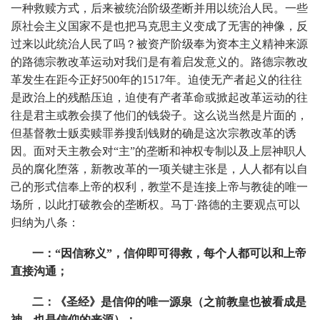
一种救赎方式，后来被统治阶级垄断并用以统治人民。一些
原社会主义国家不是也把马克思主义变成了无害的神像，反
过来以此统治人民了吗？被资产阶级奉为资本主义精神来源
的路德宗教改革运动对我们是有着启发意义的。路德宗教改
革发生在距今正好500年的1517年。迫使无产者起义的往往
是政治上的残酷压迫，迫使有产者革命或掀起改革运动的往
往是君主或教会摸了他们的钱袋子。这么说当然是片面的，
但基督教士贩卖赎罪券搜刮钱财的确是这次宗教改革的诱
因。面对天主教会对“主”的垄断和神权专制以及上层神职人
员的腐化堕落，新教改革的一项关键主张是，人人都有以自
己的形式信奉上帝的权利，教堂不是连接上帝与教徒的唯一
场所，以此打破教会的垄断权。马丁·路德的主要观点可以
归纳为八条：
一：“因信称义”，信仰即可得救，每个人都可以和上帝
直接沟通；
二：《圣经》是信仰的唯一源泉（之前教皇也被看成是
神，也是信仰的来源）；