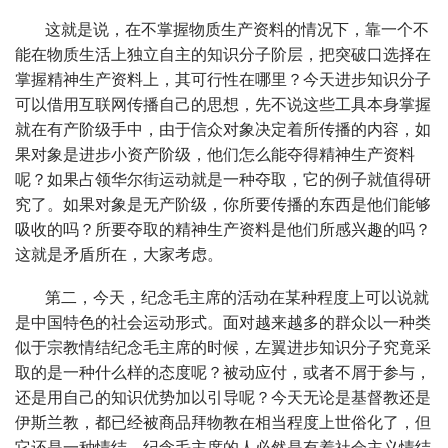
这就是说，在不掌握物质生产资料的情况下，靠一个不
能在物质生活上独立自主的知识分子阶层，把突破口选择在
掌握精神生产资料上，其可行性在哪里？今天进步知识分子
可以借用互联网传播自己的思想，先不说这些工具本身掌握
就在有产阶级手中，由于信众对象决定着所传播的内容，如
果对象是进步小资产阶级，他们怎么能夺得精神生产资料
呢？如果占领华尔街运动就是一种夺取，它的例子就值得研
究了。如果对象是无产阶级，你所要传播的东西是他们能够
吸收的吗？所要夺取的精神生产资料是他们所感兴趣的吗？
这就是矛盾所在，大家考虑。
第二，今天，纪念毛主席的活动在某种程度上可以说就
是中国特色的社会运动形式。面对越来越多的群众以一种类
似于宗教情结纪念毛主席的时候，左翼进步知识分子究竟采
取的是一种什么样的态度呢？被动应付，或者不屑于参与，
还是用自己的知识优势加以引导呢？今天无论是基督教还是
伊斯兰教，都已经被商品拜物教在相当程度上世俗化了，但
它还是一种情结。纪念毛主席的人必然是有着社会主义情结