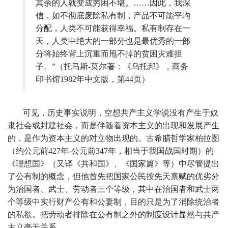
其余的人就变成穷困不堪。……因此，我深
信，如不彻底废除私有制，产品不可能平均
分配，人类不可能获得幸福。私有制存在一
天，人类中绝大的一部分也是最优秀的一部
分将始终背上沉重而甩不掉的贫困灾难担
子。”
（托马斯-莫尔著：《乌托邦》，商务
印书馆1982年中文版，第44页）
可见，历史事实说明，空想共产主义学说没有产生于奴
隶社会或封建社会，而是伴随着资本主义的出现和发展产生
的，是作为资本主义的对立物出现的。古希腊哲学家柏拉图
（约公元前427年-公元前347年，相当于我国战国时期）的
《理想国》（又译《共和国》、《国家篇》等）中尽管提出
了公有制的概念，但他首先把国家公民按先天禀赋的优劣分
为治国者、武士、劳动者三个等级，其中在治国者和武士两
个等级中实行财产公有和公妻制，目的只是为了消除统治者
的私欲。把劳动者排除在公有制之外的制度设计显然与共产
主义毫无关系。