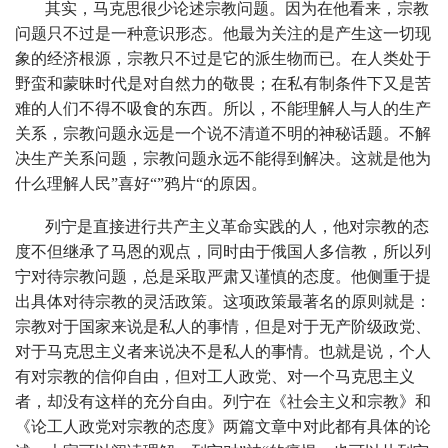
其实，马克思很少论述宗教问题。因为在他看来，宗教
问题只不过是一种意识形态。他最为关注的是产生这一切现
象的经济根源，宗教只不过是它的派生物而已。在人类处于
野蛮和蒙昧时代是对自然力的敬畏；在私有制条件下又是苦
难的人们不得不吸食的东西。所以，不能理解人与人的生产
关系，宗教问题永远是一个说不清道不明的神秘话题。不解
决生产关系问题，宗教问题永远不能得到解决。这就是他为
什么理解人民”喜好“”鸦片“的原因。
列宁是直接进行共产主义革命实践的人，他对宗教的态
度不但继承了马恩的观点，同时由于俄国人多信教，所以列
宁对待宗教问题，总是采取严肃又谨慎的态度。他侧重于提
出具体对待宗教的灵活政策。这项政策最著名的原则就是：
宗教对于国家来说是私人的事情，但是对于无产阶级政党、
对于马克思主义者来说决不是私人的事情。也就是说，个人
有对宗教的信仰自由，但对工人政党、对一个马克思主义
者，却没有这样的充分自由。列宁在《社会主义和宗教》和
《论工人政党对宗教的态度》两篇文章中对此都有具体的论