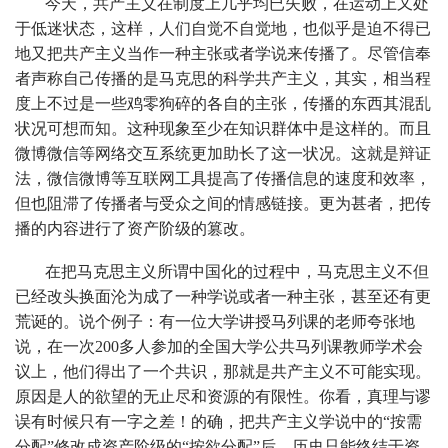
今天，共产主义在制度上几乎均已失败，在运动上又处
于低迷状态，这样，人们自觉不自觉地，也似乎是迫不得已
地又把共产主义当作一种主张或者学说来传播了。尽管信奉
者声称自己传播的是马克思的科学共产主义，其实，相当程
度上不过是一些鸡零狗碎的各自的主张，传播的东西其混乱
状况可想而知。这种现象至少在知识群体中是这样的。而且
微博微信等网络交互系统更加助长了这一状况。这就是辩证
法，微信微博等互联网工具提高了传播信息的速度和效率，
但也阻滞了传播者与受众之间的情感链接。更为甚者，把传
播的内容进行了资产阶级的篡改。
在把马克思主义所谓中国化的过程中，马克思主义不但
已经改头换面沦为成了一种学说或者一种主张，甚至还有更
荒诞的。说个例子：有一位大学讲授马列课的老师夸张地
说，在一次200多人参加的全国大学公共马列课教师学术会
议上，他们得出了一个共识，那就是共产主义不可能实现。
原因是人的欲望的无止尽和资源的有限性。你看，真理与谬
误有时候只有一字之差！的确，把共产主义学说中的“按需
分配”修改成资产阶级的“按欲分配”后，历史只能终结于资