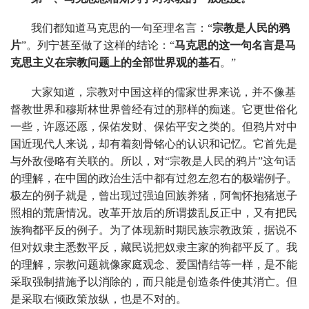
我们都知道马克思的一句至理名言：“
宗教是人民的鸦
片
”。列宁甚至做了这样的结论：“
马克思的这一句名言是马
克思主义在宗教问题上的全部世界观的基石
。”
大家知道，宗教对中国这样的儒家世界来说，并不像基
督教世界和穆斯林世界曾经有过的那样的痴迷。它更世俗化
一些，许愿还愿，保佑发财、保佑平安之类的。但鸦片对中
国近现代人来说，却有着刻骨铭心的认识和记忆。它首先是
与外敌侵略有关联的。所以，对“宗教是人民的鸦片”这句话
的理解，在中国的政治生活中都有过忽左忽右的极端例子。
极左的例子就是，曾出现过强迫回族养猪，阿訇怀抱猪崽子
照相的荒唐情况。改革开放后的所谓拨乱反正中，又有把民
族狗都平反的例子。为了体现新时期民族宗教政策，据说不
但对奴隶主悉数平反，藏民说把奴隶主家的狗都平反了。我
的理解，宗教问题就像家庭观念、爱国情结等一样，是不能
采取强制措施予以消除的，而只能是创造条件使其消亡。但
是采取右倾政策放纵，也是不对的。