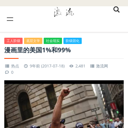
工人阶级
底层文学
社会现实
阶级固化
漫画里的美国1%和99%
热点
9年前 (2017-07-18)
2,481
激流网
0