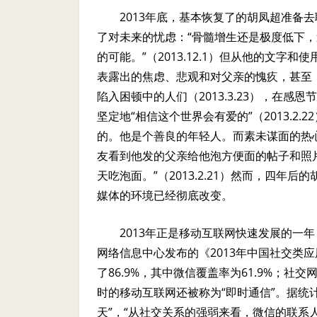
2013
年底，基本恢复了的胡凤超准备去
了对未来的忧虑：“骨髓增生还是极度低下
的可能。”（
2013.12.1
）但从他的文字和使
表露出的焦虑、悲观和对父亲的愧疚，甚至
陷入困顿中的人们（
2013.3.23
），在感恩节
坚定地“相信这个世界会有爱的”（
2013.2.22
的。他是个善良的年轻人。而素未谋面的热
友看到他发的父亲给他泡方便面的帖子和照
天吃泡面。”（
2013.2.21
）然而，四年后的
媒体的环境已经彻底改变。
2013
年正是移动互联网快速发展的一年
网络信息中心发布的《
2013
年中国社交类应
了
86.9%
，其中微信覆盖率为
61.9%
；社交
时的移动互联网还被称为“即时通信”。据统
天”，“从社交关系的强弱来看，微信的联系