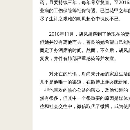
药，且要持续三年，每年骨穿复查。至
2016
业病的工伤保险等社保待遇。已过花甲之年
尽了生计之艰难的胡凤超心中愧疚不已。
2016
年
11
月，胡凤超遇到了他现在的妻
但她并没有离他而去，善良的她希望自己能
商定了办酒席的时间。然而，不久后，胡凤
复发，并伴有肺部严重感染等并发症。
对死亡的恐惧，对尚未开始的家庭生活
几乎是他唯一的渠道，在微博上
@
央视新闻
一些他喜欢的热心公益的演员，及他知道的
然有很多，但其中一个很重要的原因是媒体
往和社会交往中，微信取代了微博，成为使