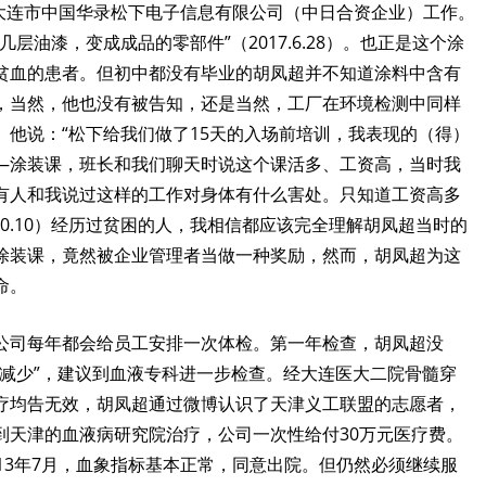
大连市中国华录松下电子信息有限公司（中日合资企业）工作。
几层油漆，变成成品的零部件”（
2017.6.28
）。也正是这个涂
贫血的患者。但初中都没有毕业的胡凤超并不知道涂料中含有
，当然，他也没有被告知，还是当然，工厂在环境检测中同样
。他说：“松下给我们做了
15
天的入场前培训，我表现的（得）
—涂装课，班长和我们聊天时说这个课活多、工资高，当时我
有人和我说过这样的工作对身体有什么害处。只知道工资高多
0.10
）经历过贫困的人，我相信都应该完全理解胡凤超当时的
涂装课，竟然被企业管理者当做一种奖励，然而，胡凤超为这
命。
公司每年都会给员工安排一次体检。第一年检查，胡凤超没
系减少”，建议到血液专科进一步检查。经大连医大二院骨髓穿
疗均告无效，胡凤超通过微博认识了天津义工联盟的志愿者，
到天津的血液病研究院治疗，公司一次性给付
30
万元医疗费。
13
年
7
月，血象指标基本正常，同意出院。但仍然必须继续服