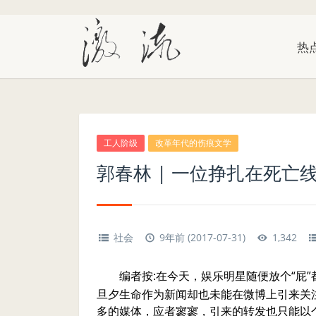
热
工人阶级
改革年代的伤痕文学
郭春林 | 一位挣扎在死
社会
9年前 (2017-07-31)
1,342
编者按:
在今天，娱乐明星随便放个“屁
旦夕生命作为新闻却也未能在微博上引来关
多的媒体，应者寥寥，引来的转发也只能以