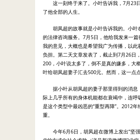
这一刻终于来了。小叶告诉我，
7
月
23
了他全部的人生。
胡凤超的故事就是小叶告诉我的。小叶
的法律咨询服务。
7
月
5
日，他给我发来一篇
我的意见，大概也是希望我广为传播，以此
负担。第二天文章发表了，截止到
7
月
26
日
200
，小叶说太多了，倒不是真的嫌多，大
叶给胡凤超妻子汇去
500
元。然而，这一点
据小叶从胡凤超的妻子那里得到的消息
际上几乎所有的身体机能都在衰竭中，连呼
是这个类型中最凶恶的“重型再障”。
2012
年
重。
今年
6
月
6
日，胡凤超在微博上发出“坚