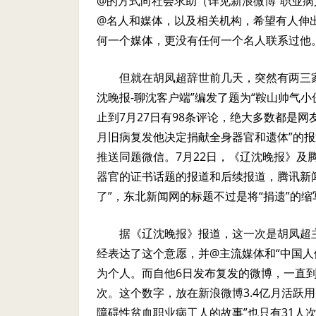
@
的方式向社会求助（详见新浪微博“职业病
@
名人和媒体，以及相关机构，希望有人伸
何一个媒体，更没有任何一个名人联系过他
但就在胡凤超辞世前几天，突然有两三
沈晚报
-
聊沈客户端”编发了题为“鞍山帅气
止到
7
月
27
日有
98
条评论，绝大多数都是网
月旧病复发他决定捐献全身器官和遗体”的报
推送同题微信。
7
月
22
日，《辽沈晚报》及
器官的证书话题的报道和后续报道，腾讯新
了”，东北新闻网的标题不过是将“捐遗”的
据《辽沈晚报》报道，这一次是胡凤超
经表达了这个意愿，并
@
主流媒体和“中国
为个人。而自他
6
日发布复发的微博，一直
次。这个数字，放在新浪微博
3.4
亿月活跃用
障碍性贫血职业病工人的故事”也只有
31
人