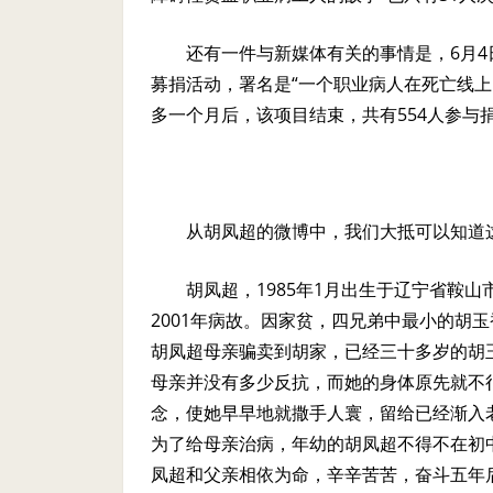
还有一件与新媒体有关的事情是，
6
月
4
募捐活动，署名是“一个职业病人在死亡线上
多一个月后，该项目结束，共有
554
人参与
从胡凤超的微博中，我们大抵可以知道
胡凤超，
1985
年
1
月出生于辽宁省鞍山
2001
年病故。因家贫，四兄弟中最小的胡玉
胡凤超母亲骗卖到胡家，已经三十多岁的胡
母亲并没有多少反抗，而她的身体原先就不
念，使她早早地就撒手人寰，留给已经渐入
为了给母亲治病，年幼的胡凤超不得不在初
凤超和父亲相依为命，辛辛苦苦，奋斗五年