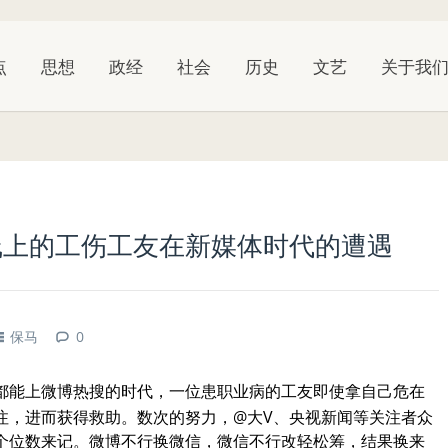
点
思想
政经
社会
历史
文艺
关于我
亡线上的工伤工友在新媒体时代的遭遇
保马
0
”都能上微博热搜的时代，一位患职业病的工友即使拿自己危在
注，进而获得救助。数次的努力，
@
大
V
、央视新闻等关注者众
个位数来记。微博不行换微信，微信不行改轻松筹，结果换来