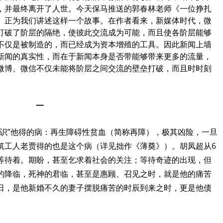
，并最终离开了人世。今天保马推送的郭春林老师《一位挣扎
》正为我们讲述这样一个故事。在作者看来，新媒体时代，微
打破了阶层的隔绝，使彼此交流成为可能，而且使各阶层能够
不仅是被制造的，而已经成为资本增殖的工具。因此新闻上墙
新闻的真实性，而在于新闻本身是否带能够带来更多的流量，
微博、微信不仅未能将阶层之间交流的壁垒打破，而且时时刻
。
一
认识”他得的病：再生障碍性贫血（简称再障），极其凶险，一旦
筑工人老贾得的也是这个病（详见拙作《薄奠》）。胡凤超从
6
等待着。期盼，甚至乞求着社会的关注；等待奇迹的出现，但
的降临，死神的君临，甚至是惠顾、召见之时，就是他的痛苦
日，是他新婚不久的妻子摆脱痛苦的时辰到来之时，更是他债