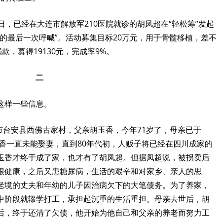
日，已经在大连市解放军
210
医院就诊的胡凤超在“轻松筹”发起
的最后一次呼喊”。活动募集目标
20
万元，用于骨髓移植，差不
捐款，募得
19130
元，完成率
9%
。
二
这样一些信息。
市台安县西佛古家村，父亲胡玉香，今年
71
岁了，母亲已于
香一直未能娶妻，直到
80
年代初，人贩子将已经在四川成家的
玉香才终于成了家，也才有了胡凤超。但据凤超说，被拐卖后
很健康，之后又患糖尿病，生活的艰辛和对家乡、亲人的思
老境的丈夫和年幼的儿子因治病欠下的大笔债务。为了养家，
中阶段就辍学打工，承担起沉重的生活重担。母亲去世后，胡
后，终于还清了欠债，他开始为他自己和父亲的养老而努力工