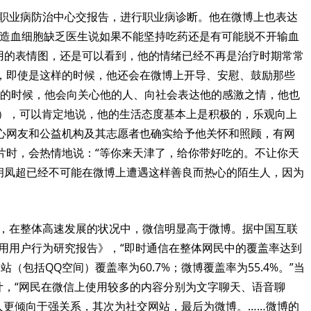
职业病防治中心交报告，进行职业病诊断。他在微博上也表达
，造血细胞缺乏医生说如果不能坚持吃药还是有可能脱不开输血
用的表情图，还是可以看到，他的情绪已经不再是治疗时期常常
，即使是这样的时候，他还会在微博上开导、安慰、鼓励那些
的时候，他会向关心他的人、向社会表达他的感激之情，他也
），可以肯定地说，他的生活态度基本上是积极的，乐观向上
心网友和公益机构及其志愿者也确实给予他关怀和照顾，有网
片时，会热情地说：“等你来天津了，给你带好吃的。不让你天
胡凤超已经不可能在微博上遭遇这样善良而热心的陌生人，因为
，在整体高速发展的状况中，微信明显高于微博。据中国互联
用用户行为研究报告》，“即时通信在整体网民中的覆盖率达到
网站（包括
QQ
空间）覆盖率为
60.7%
；微博覆盖率为
55.4%
。”当
计，“网民在微信上使用较多的内容分别为文字聊天、语音聊
人更倾向于强关系，其次为社交网站，最后为微博。……微博的