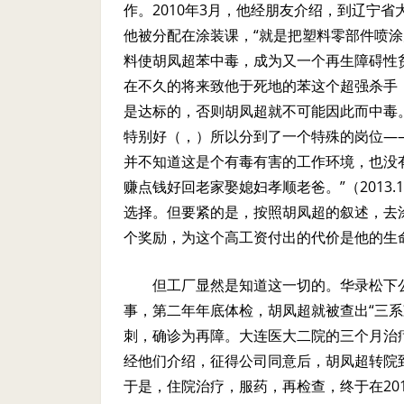
作。
2010
年
3
月，他经朋友介绍，到辽宁省
他被分配在涂装课，“就是把塑料零部件喷涂
料使胡凤超苯中毒，成为又一个再生障碍性
在不久的将来致他于死地的苯这个超强杀手
是达标的，否则胡凤超就不可能因此而中毒
特别好（，）所以分到了一个特殊的岗位—
并不知道这是个有毒有害的工作环境，也没
赚点钱好回老家娶媳妇孝顺老爸。”（
2013.1
选择。但要紧的是，按照胡凤超的叙述，去
个奖励，为这个高工资付出的代价是他的生
但工厂显然是知道这一切的。华录松下
事，第二年年底体检，胡凤超就被查出“三
刺，确诊为再障。大连医大二院的三个月治
经他们介绍，征得公司同意后，胡凤超转院
于是，住院治疗，服药，再检查，终于在
20