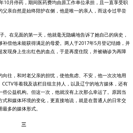
年
10
月停药，期间医药费均由原工作单位承担，且一直享受职
的父亲自然是始终陪护在侧，他是唯一的亲人，而这令过早尝
子。在见面的第一天，他就毫无隐瞒地告诉了她自己的病史，
够补偿他未能获得满足的母爱。两人于
2017
年
5
月登记结婚，并
超发现身上生出红色的血点，于是再度住院，并被确诊为再障
的向往，和对老父亲的担忧，使他焦虑、不安，他一次次地用
、
CCTV
等着我及该栏目组主持人，以及辽宁的地方媒体，还有
一些公益机构。但这一次，他就没有上次那么幸运了。原因当
方式和媒体环境的变化，更直接地说，就是在普通人的日常交
用最多的媒体形式。
三