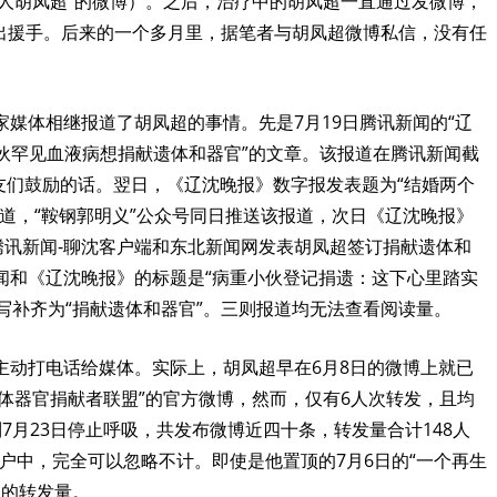
人胡凤超”的微博）。之后，治疗中的胡凤超一直通过发微博，
出援手。后来的一个多月里，据笔者与胡凤超微博私信，没有任
。
家媒体相继报道了胡凤超的事情。先是
7
月
19
日腾讯新闻的“辽
小伙罕见血液病想捐献遗体和器官”的文章。该报道在腾讯新闻截
友们鼓励的话。翌日，《辽沈晚报》数字报发表题为“结婚两个
道，“鞍钢郭明义”公众号同日推送该报道，次日《辽沈晚报》
腾讯新闻
-
聊沈客户端和东北新闻网发表胡凤超签订捐献遗体和
闻和《辽沈晚报》的标题是“病重小伙登记捐遗：这下心里踏实
缩写补齐为“捐献遗体和器官”。三则报道均无法查看阅读量。
主动打电话给媒体。实际上，胡凤超早在
6
月
8
日的微博上就已
人体器官捐献者联盟”的官方微博，然而，仅有
6
人次转发，且均
到
7
月
23
日停止呼吸，共发布微博近四十条，转发量合计
148
人
户中，完全可以忽略不计。即使是他置顶的
7
月
6
日的“一个再生
次的转发量。