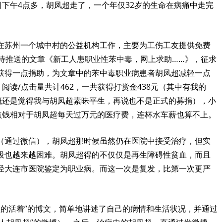
日下午
4
点多，胡凤超走了，一个年仅
32
岁的生命在病痛中走完
在苏州一个城中村的公益机构工作，主要为工伤工友提供免费
待推送的文章《新工人患职业性苯中毒，网上求助……》，征求
获得一点捐助，为文章中的苯中毒职业病患者胡凤超减轻一点
，阅读
/
点击量共计
462
，一共获得打赏金
438
元（其中有我的
概还是觉得我与胡凤超素昧平生，再说也不是正式的募捐），小
点钱相对于胡凤超每天过万元的医疗费，连杯水车薪也算不上。
（通过微信），胡凤超那时候虽然仍在医院中接受治疗，但实
吸也越来越困难。胡凤超得的不仅仅是再生障碍性贫血，而且
经大连市医院鉴定为职业病。而这一次是复发，比第一次更严
强的活着”的博文，简单地讲述了自己的病情和生活状况，并通过