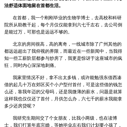
法舒适体面地留在首都生活。
在首都，我一个刚刚毕业的生物学博士，去高校和科研
院所从助教干起，每个月仅仅能拿到六七千左右，去公司倒
是能过万，可那也是远远不够的。
北京的房间很高，高的离奇，一线城市除了广州其他的
都远远超出了我仰视的界限，而最近在一些新闻中，当我得
知一些工薪阶层都参与炒房了，我更是惊讶于这座城市的疯
狂，同时内心深深地刺痛。
我家里情况不好，拿不出太多钱，或许能勉强东借西凑
借的起几十万在郊区买个小户型付首付，可是这些借的钱怎
么还，靠我年迈的父母吗，还是我微薄的薪水，问题是就算
这样我也仅仅还了首付，月供怎么办，六七千的薪水我能拿
多少还房贷呢？
我研究生期间交了个女朋友，比我小两级，也在读博
士，我们打算年底完婚，等她毕业左右我们计划要小孩了，