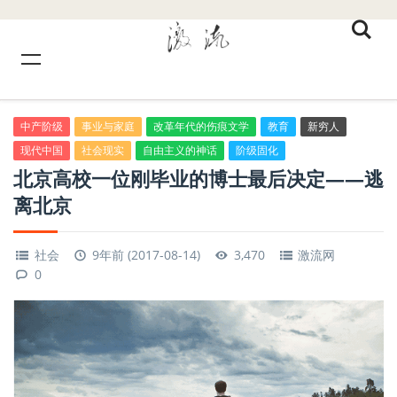
中产阶级
事业与家庭
改革年代的伤痕文学
教育
新穷人
现代中国
社会现实
自由主义的神话
阶级固化
北京高校一位刚毕业的博士最后决定——逃
离北京
社会
9年前 (2017-08-14)
3,470
激流网
0