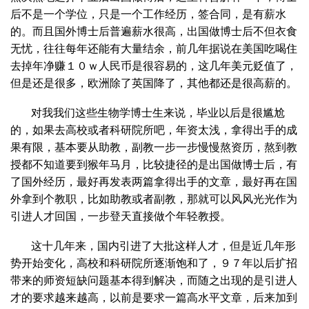
后不是一个学位，只是一个工作经历，签合同，是有薪水
的。而且国外博士后普遍薪水很高，出国做博士后不但衣食
无忧，往往每年还能有大量结余，前几年据说在美国吃喝住
去掉年净赚１０ｗ人民币是很容易的，这几年美元贬值了，
但是还是很多，欧洲除了英国降了，其他都还是很高薪的。
对我我们这些生物学博士生来说，毕业以后是很尴尬
的，如果去高校或者科研院所吧，年资太浅，拿得出手的成
果有限，基本要从助教，副教一步一步慢慢熬资历，熬到教
授都不知道要到猴年马月，比较捷径的是出国做博士后，有
了国外经历，最好再发表两篇拿得出手的文章，最好再在国
外拿到个教职，比如助教或者副教，那就可以风风光光作为
引进人才回国，一步登天直接做个年轻教授。
这十几年来，国内引进了大批这样人才，但是近几年形
势开始变化，高校和科研院所逐渐饱和了，９７年以后扩招
带来的师资短缺问题基本得到解决，而随之出现的是引进人
才的要求越来越高，以前是要求一篇高水平文章，后来加到