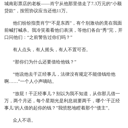
城南彩票店的老板——肖宁从他那里借走了7.3万元的“小额
贷款”，按照协议应当还他11万。
他们纷纷指责肖宁“不是东西”，有个别激动的竟在我面
前喊打喊杀。我冷笑着看他们表演，等他们各自“秀”完，开
口问他们：“之前警告过你们吗？”
有人点头，有人摇头，有人不置可否。
“那你们为什么还要借给他钱？”
“他说他去干正经事儿，法律没有规定不能借钱给他
啊……”一个人小声嘀咕。
“放屁！干正经事儿？别以为我不知道，从你那儿借一
万，两个月还，每个星期光是利息就要两千，哪个‘干正经
事儿’的人借的起你的钱？”我愤怒地瞪着那个“债主”。
众人不语。