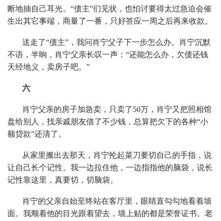
断地抽自己耳光。“债主”们见状，也怕讨要得太过急迫会催
生出其它事端，商量了一番，只好答应一周之后再来收款。
送走了“债主”，我问肖宁父子下一步怎么办。肖宁沉默
不语，半晌，肖宁父亲长叹一声：“还能怎么办，欠债还钱
天经地义，卖房子吧。”
六
肖宁父亲的房子加急卖，只卖了50万，肖宁又把照相馆
盘给别人，找亲戚朋友借了不少钱，总算把欠下的各种“小
额贷款”还清了。
从家里搬出去那天，肖宁抡起菜刀要切自己的手指，说
让自己长个记性。我一边拉住他，一边指指他的脑袋，说长
记性靠这里，真要切，切脑袋。
肖宁的父亲自始至终站在客厅里，眼睛直勾勾地看着墙
面。我顺着他的目光跟着望去，墙上贴的都是荣誉证书。老