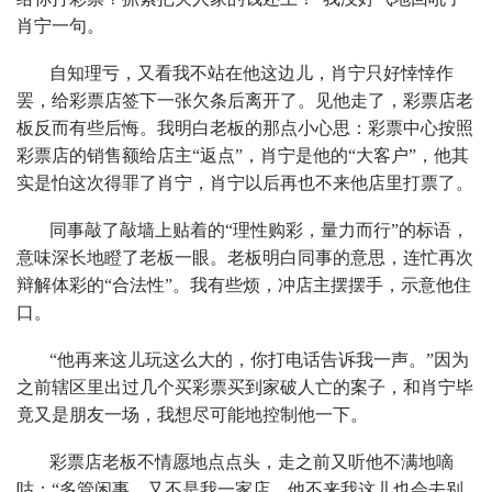
肖宁一句。
自知理亏，又看我不站在他这边儿，肖宁只好悻悻作
罢，给彩票店签下一张欠条后离开了。见他走了，彩票店老
板反而有些后悔。我明白老板的那点小心思：彩票中心按照
彩票店的销售额给店主“返点”，肖宁是他的“大客户”，他其
实是怕这次得罪了肖宁，肖宁以后再也不来他店里打票了。
同事敲了敲墙上贴着的“理性购彩，量力而行”的标语，
意味深长地瞪了老板一眼。老板明白同事的意思，连忙再次
辩解体彩的“合法性”。我有些烦，冲店主摆摆手，示意他住
口。
“他再来这儿玩这么大的，你打电话告诉我一声。”因为
之前辖区里出过几个买彩票买到家破人亡的案子，和肖宁毕
竟又是朋友一场，我想尽可能地控制他一下。
彩票店老板不情愿地点点头，走之前又听他不满地嘀
咕：“多管闲事，又不是我一家店，他不来我这儿也会去别