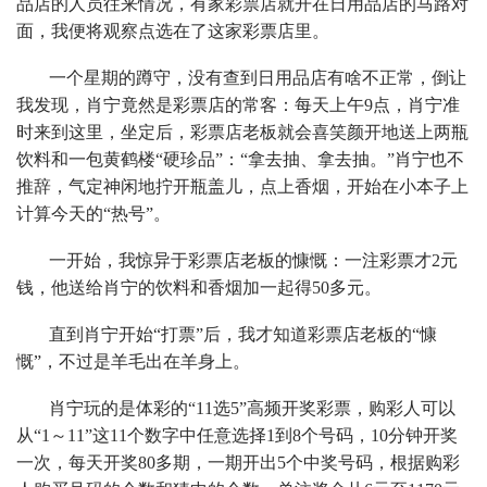
品店的人员往来情况，有家彩票店就开在日用品店的马路对
面，我便将观察点选在了这家彩票店里。
一个星期的蹲守，没有查到日用品店有啥不正常，倒让
我发现，肖宁竟然是彩票店的常客：每天上午9点，肖宁准
时来到这里，坐定后，彩票店老板就会喜笑颜开地送上两瓶
饮料和一包黄鹤楼“硬珍品”：“拿去抽、拿去抽。”肖宁也不
推辞，气定神闲地拧开瓶盖儿，点上香烟，开始在小本子上
计算今天的“热号”。
一开始，我惊异于彩票店老板的慷慨：一注彩票才2元
钱，他送给肖宁的饮料和香烟加一起得50多元。
直到肖宁开始“打票”后，我才知道彩票店老板的“慷
慨”，不过是羊毛出在羊身上。
肖宁玩的是体彩的“11选5”高频开奖彩票，购彩人可以
从“1～11”这11个数字中任意选择1到8个号码，10分钟开奖
一次，每天开奖80多期，一期开出5个中奖号码，根据购彩