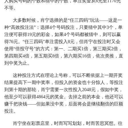
人购买号码的个数和猜中的个数，单注奖金从6元至1170元
不等。
大多数时候，肖宁选择的是“任三四码”玩法——这是一
种“高效投注法”：选择4个号码投注，只要猜中其中3个，单
注便可获得19元的彩金，如果4个号码都被猜中，则可以赢
得76元。“任三四码”单注需投入8元，但肖宁在投注时又会
使用“倍投守号”的方式：第一、二期买1倍，第三期买2倍，
第四期买4倍，第五期买8倍，第六期买16倍，依次类推，直
到中奖为止。
这种投注方式在理论上号称，可以不断依据上一期开奖
结果提高下一期中奖率，但投入的资金也十分惊人，等投注
到第十期的那轮，肖宁需要一次性投入2048元，假如中奖，
他至少可以获得4864元的奖金。去掉之前的本金，他还可以
赚千把块钱——但如果没中奖，后面将会是继续翻倍的巨额
投注。
肖宁坐在彩票店里，时而写写划划，时而苦思冥想。往