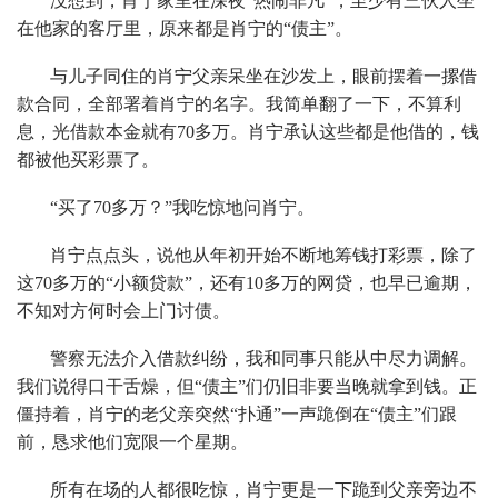
没想到，肖宁家里在深夜“热闹非凡”，至少有三伙人坐
在他家的客厅里，原来都是肖宁的“债主”。
与儿子同住的肖宁父亲呆坐在沙发上，眼前摆着一摞借
款合同，全部署着肖宁的名字。我简单翻了一下，不算利
息，光借款本金就有70多万。肖宁承认这些都是他借的，钱
都被他买彩票了。
“买了70多万？”我吃惊地问肖宁。
肖宁点点头，说他从年初开始不断地筹钱打彩票，除了
这70多万的“小额贷款”，还有10多万的网贷，也早已逾期，
不知对方何时会上门讨债。
警察无法介入借款纠纷，我和同事只能从中尽力调解。
我们说得口干舌燥，但“债主”们仍旧非要当晚就拿到钱。正
僵持着，肖宁的老父亲突然“扑通”一声跪倒在“债主”们跟
前，恳求他们宽限一个星期。
所有在场的人都很吃惊，肖宁更是一下跪到父亲旁边不