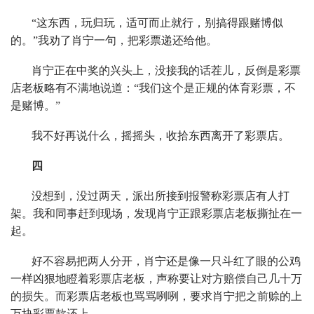
“这东西，玩归玩，适可而止就行，别搞得跟赌博似
的。”我劝了肖宁一句，把彩票递还给他。
肖宁正在中奖的兴头上，没接我的话茬儿，反倒是彩票
店老板略有不满地说道：“我们这个是正规的体育彩票，不
是赌博。”
我不好再说什么，摇摇头，收拾东西离开了彩票店。
四
没想到，没过两天，派出所接到报警称彩票店有人打
架。我和同事赶到现场，发现肖宁正跟彩票店老板撕扯在一
起。
好不容易把两人分开，肖宁还是像一只斗红了眼的公鸡
一样凶狠地瞪着彩票店老板，声称要让对方赔偿自己几十万
的损失。而彩票店老板也骂骂咧咧，要求肖宁把之前赊的上
万块彩票款还上。