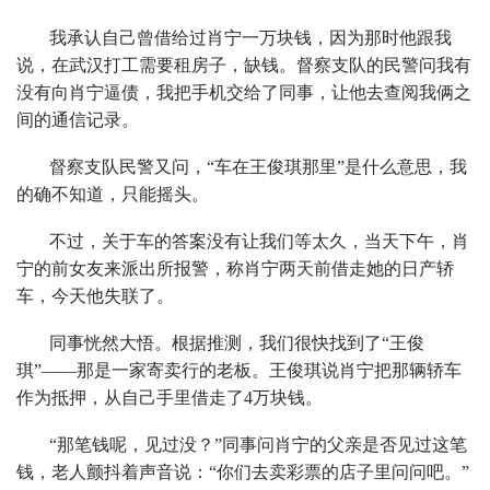
我承认自己曾借给过肖宁一万块钱，因为那时他跟我
说，在武汉打工需要租房子，缺钱。督察支队的民警问我有
没有向肖宁逼债，我把手机交给了同事，让他去查阅我俩之
间的通信记录。
督察支队民警又问，“车在王俊琪那里”是什么意思，我
的确不知道，只能摇头。
不过，关于车的答案没有让我们等太久，当天下午，肖
宁的前女友来派出所报警，称肖宁两天前借走她的日产轿
车，今天他失联了。
同事恍然大悟。根据推测，我们很快找到了“王俊
琪”——那是一家寄卖行的老板。王俊琪说肖宁把那辆轿车
作为抵押，从自己手里借走了4万块钱。
“那笔钱呢，见过没？”同事问肖宁的父亲是否见过这笔
钱，老人颤抖着声音说：“你们去卖彩票的店子里问问吧。”