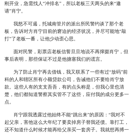
刚开业，急需找人“冲排名”，所以老板三天两头的来“邀
请”肖宁。
我怒不可遏，托城南管片的派出所民警约谈了那个老
板，告诉对方肖宁目前的窘迫的经济状况，并尽可能地“敲
打”了老板一番，让他少动歪心思。
面对民警，彩票店老板信誓旦旦地说不再撺掇肖宁，但
事后表明，那些保证不过是他搪塞我们的谎言。
为了防止肖宁再去借钱，我又联系了一些有过“放码”前
科的人和辖区所有小额贷款公司，告诫他们不要给肖宁放
款。这些人有的支支吾吾，有的点头称是，但我心里也清
楚，他们都知道警察其实管不了这些，应付我的成分更多一
点。
肖宁跟我透露过他始终不能“跳出来”的原因：“我对不
起父亲，害他这么大年纪了要卖掉房子替我还债。靠打工，
还不知道什么时候才能再给父亲买一套房子。我就想再搏一