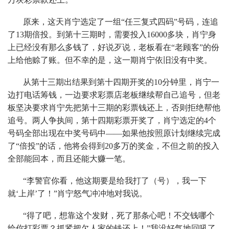
原来，这天肖宁选定了一组“任三复式四码”号码，连追
了13期倍投。到第十三期时，需要投入16000多块，肖宁身
上已经没有那么多钱了，好说歹说，老板看在“老顾客”的份
上给他赊了账。但不幸的是，这一期肖宁依旧没有中奖。
从第十三期出结果到第十四期开奖的10分钟里，肖宁一
边打电话筹钱，一边要求彩票店老板继续帮自己追号，但老
板坚决要求肖宁先把第十三期的彩票钱还上，否则拒绝帮他
追号。两人争执间，第十四期彩票开奖了，肖宁选定的4个
号码全部出现在中奖号码中——如果他按照原计划继续完成
了“倍投”的话，他将会得到20多万的奖金，不但之前的投入
全部能回本，而且还能大赚一笔。
“李警官你看，他这期要是给我打了（号），我一下
就‘上岸’了！”肖宁怒气冲冲地对我说。
“得了吧，想靠这个发财，死了那条心吧！不交钱哪个
给你打彩票？抓紧把欠人家的钱还上！”我没好气地回吼了