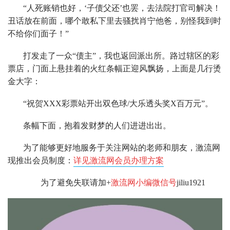
“人死账销也好，‘子债父还’也罢，去法院打官司解决！
丑话放在前面，哪个敢私下里去骚扰肖宁他爸，别怪我到时
不给你们面子！”
打发走了一众“债主”，我也返回派出所。路过辖区的彩
票店，门面上悬挂着的火红条幅正迎风飘扬，上面是几行烫
金大字：
“祝贺XXX彩票站开出双色球/大乐透头奖X百万元”。
条幅下面，抱着发财梦的人们进进出出。
为了能够更好地服务于关注网站的老师和朋友，激流网
现推出会员制度：
详见激流网会员办理方案
为了避免失联请加+
激流网小编微信号
jiliu1921