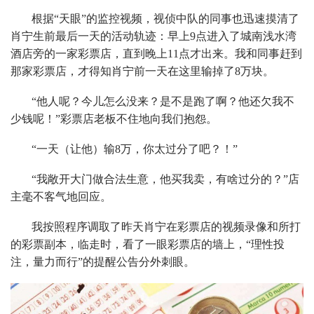
根据“天眼”的监控视频，视侦中队的同事也迅速摸清了
肖宁生前最后一天的活动轨迹：早上9点进入了城南浅水湾
酒店旁的一家彩票店，直到晚上11点才出来。我和同事赶到
那家彩票店，才得知肖宁前一天在这里输掉了8万块。
“他人呢？今儿怎么没来？是不是跑了啊？他还欠我不
少钱呢！”彩票店老板不住地向我们抱怨。
“一天（让他）输8万，你太过分了吧？！”
“我敞开大门做合法生意，他买我卖，有啥过分的？”店
主毫不客气地回应。
我按照程序调取了昨天肖宁在彩票店的视频录像和所打
的彩票副本，临走时，看了一眼彩票店的墙上，“理性投
注，量力而行”的提醒公告分外刺眼。