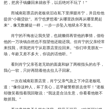
把，把房子钱赚回来就收手，以后绝对不玩了！”
而城南彩票店的老板依旧在私下里撺掇肖宁，并且给他
提供“小额贷款”。肖宁也梦想着“从哪里跌倒再从哪里爬起
来”，像无数赌徒一样，一步一步坠入地狱永不复生。
肖宁的不悔改让我失望，也就懒得再管他的事情，借给
他的一万块钱自然也不指望他还能还我。但肖宁的父亲经常
来找我，求我把肖宁从彩票店里拉回来。“你们毕竟朋友一
场，年龄又差不多大，你说的话他听。”
看到肖宁父亲苍老无助的面庞和缺了两根指头的右手，
我心一软，只好再陪着他去拉儿子回家。
一次在城南彩票店里，肖宁父亲气急之下冲店老板吼
道：“像你这种人，坏了良心，迟早被警察抓去坐牢！”老板
却微笑着指着我回敬说：“我这是合法生意，你看看他敢不
敢抓我。”