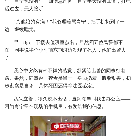
车，肖宁也没有车。回信息询问，肖宁半天没有回复，打电
话过去，无人接听。
“真他娘的有病！”我心理暗骂肖宁，把手机扔到了一
边，继续睡觉。
早上8点，下楼去值班室点名，居然四五位民警都不
在。同事说半个小时前东荆河边发现了死人，他们出警去
了。
我心中突然有种不祥的感觉，赶紧给出警的同事打电
话。果然，同事说，死者是肖宁，身边扔着一瓶敌敌畏，初
步勘察是自杀，具体死因还得等法医鉴定。
我呆立着，很久说不出话，直到领导叫我去办公室——
因为肖宁留在现场的手机里，有发给我的信息。