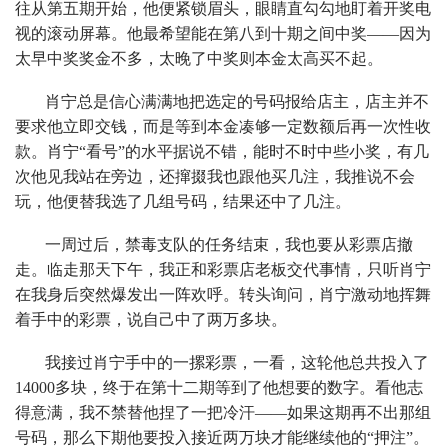
往从第五期开始，他便紧锁眉头，眼睛直勾勾地盯着开奖电
视的滚动屏幕。他最希望能在第八到十期之间中奖——因为
太早中奖奖金不多，太晚了中奖则本金太高买不起。
肖宁总是信心满满地把选定的号码报给店主，店主并不
要求他立即交钱，而是等到本金凑够一定数额后再一次性收
款。肖宁“看号”的水平据说不错，能时不时中些小奖，有几
次他见我站在旁边，还撺掇我也跟他买几注，我推说不会
玩，他便替我选了几组号码，结果还中了几注。
一周过后，禁毒支队的任务结束，我也要从彩票店撤
走。临走那天下午，我正和彩票店老板交代事情，只听肖宁
在我身后突然爆发出一阵欢呼。转头询问，肖宁激动地挥舞
着手中的彩票，说自己中了两万多块。
我接过肖宁手中的一摞彩票，一看，这轮他总共投入了
14000多块，终于在第十二期等到了他想要的数字。看他志
得意满，我不禁替他捏了一把冷汗——如果这期再不出那组
号码，那么下期他要投入接近两万块才能继续他的“押注”。