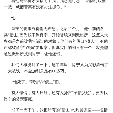
看他竟然将矛头指向了我，我忍无可忍：“咱俩可以赌
一把，就赌警察有没有办法抓你。”
七
肖宁的丧事办得悄无声息，之后半个月，他生前的各
类“债主”因为找不到肖宁，开始陆续来到派出所，这些人大
多都是之前被我告诫过的对象，他们有的借口“找人”，有的
声称被肖宁“诈骗”要报案，但真实目的都只有一个，就是想
通过派出所找到肖宁，让他还钱。
我们大概统计了一下，这半年里，肖宁又为买彩票借了
一大笔钱，本金加利息足有60多万。
“他死了。”我告诉“债主”们。
有人错愕，有人质疑，还有人扬言“子债父还”，要去找
肖宁的父亲要账。
找了一天下午，我把所有的“债主”约到警务室——包括