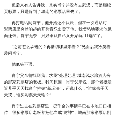
但后来有人告诉我，其实肖宁并没有去武汉，而是继续
买彩票，只是躲到了城南的彩票店里去了。
再打电话问肖宁，他开始还不认账，但在一次通话时，
彩票店里突然响起的开奖音乐出卖了他。我愤怒地要求他见
面还钱。肖宁无奈，只好承认自己又开始玩“11选5”了。
“之前怎么承诺的？再赌切哪里来着？”见面后我冷笑着
质问肖宁。
他低头不语。
肖宁父亲曾找到我，求我“处理处理”城南浅水湾酒店旁
的那家彩票店的老板。我问原因，肖宁父亲说，那个老板最
近几乎天天找肖宁推销“新玩法”，还说什么，“谁家孩子天
天哭，谁买彩票天天输？”
肖宁过去在彩票店里一掷千金的事情早已在本地口口相
传，很多彩票店老板都把他当成“财神”，城南那家彩票店刚