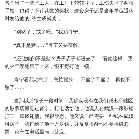
爷子当了一辈子工人，在工厂里兢兢业业，工伤失掉了两根
手指，也得了不计其数的奖状，这套房子还是当年单位退休
时发给他的“终生成就奖”。
“别赌了，戒了吧。”我劝肖宁。
“真不是赌……”肖宁又要辩解。
“还他娘的不是赌？房子店子都进去了！”看他这样，我
的火气嗖地窜了上来，恨不得打他一顿。
肖宁看我动气了，急忙摇头：“不赌了不赌了，再也不
赌了……”
自那以后很长一段时间，我确实没有在我们派出所辖区
的彩票店里见过肖宁。打电话给他，他说人在武汉一家影楼
打工，赚钱还债。我很欣慰。他又说自己需要一些钱在武汉
租房子，我打给了他一万块钱，并反复提醒他不要再碰彩
票，肖宁在电话里满口答应。