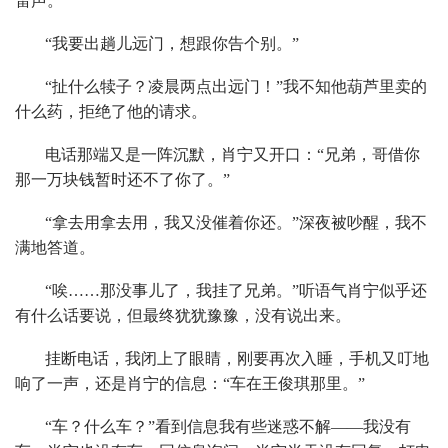
雷声。
“我要出趟儿远门，想跟你告个别。”
“扯什么犊子？凌晨两点出远门！”我不知他葫芦里卖的
什么药，拒绝了他的请求。
电话那端又是一阵沉默，肖宁又开口：“兄弟，哥借你
那一万块钱暂时还不了你了。”
“拿去用拿去用，我又没催着你还。”深夜被吵醒，我不
满地答道。
“唉……那没事儿了，我挂了兄弟。”听语气肖宁似乎还
有什么话要说，但最终犹犹豫豫，没有说出来。
挂断电话，我闭上了眼睛，刚要再次入睡，手机又叮地
响了一声，还是肖宁的信息：“车在王俊琪那里。”
“车？什么车？”看到信息我有些迷惑不解——我没有