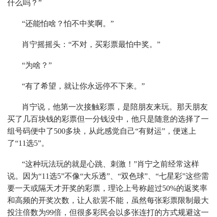
什么吗？”
“还能怕啥？怕不中奖啊。”
肖宁摇摇头：“不对，买彩票最怕中奖。”
“为啥？”
“有了希望，就让你永远停不下来。”
肖宁说，他第一次接触彩票，是陪朋友来玩。那天朋友
买了几百块钱的彩票但一分钱没中，他只是随意的选择了一
组号码便中了500多块，从此感觉自己“有财运”，便迷上
了“11选5”。
“这种玩法玩的就是心跳、刺激！”肖宁之前经常这样
说。因为“11选5”不像“大乐透”、“双色球”、“七星彩”这些需
要一天或隔天才开奖的彩票，理论上号称超过50%的返奖率
和高频的开奖次数，让人欲罢不能，虽然每张彩票限制最大
投注倍数为99倍，但很多彩民会以多张连打的方式规避这一