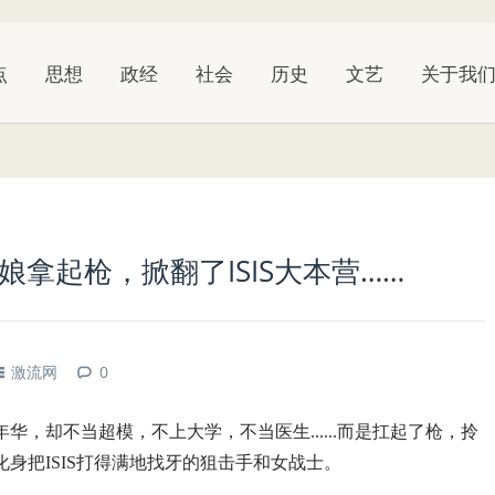
点
思想
政经
社会
历史
文艺
关于我
娘拿起枪，掀翻了ISIS大本营……
激流网
0
，却不当超模，不上大学，不当医生......而是扛起了枪，拎
身把ISIS打得满地找牙的狙击手和女战士。