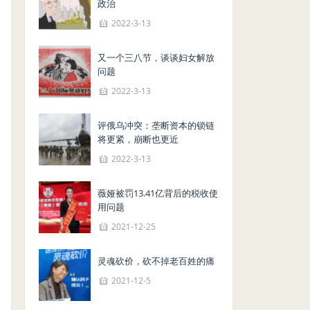
政治
2022-3-13
又一个三八节，谈谈妇女解放
问题
2022-3-13
评俄乌冲突：垄断资本的锁链
将更紧，崩断也更近
2022-3-13
薇娅被罚13.41亿背后的税收使
用问题
2021-12-25
灵魂砍价，砍不掉老百姓的痛
2021-12-5