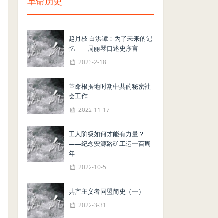
革命历史
赵月枝 白洪谭：为了未来的记
忆——周丽琴口述史序言
2023-2-18
革命根据地时期中共的秘密社
会工作
2022-11-17
工人阶级如何才能有力量？
——纪念安源路矿工运一百周
年
2022-10-5
共产主义者同盟简史（一）
2022-3-31