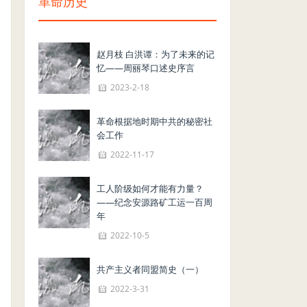
革命历史
赵月枝 白洪谭：为了未来的记
忆——周丽琴口述史序言
2023-2-18
革命根据地时期中共的秘密社
会工作
2022-11-17
工人阶级如何才能有力量？
——纪念安源路矿工运一百周
年
2022-10-5
共产主义者同盟简史（一）
2022-3-31