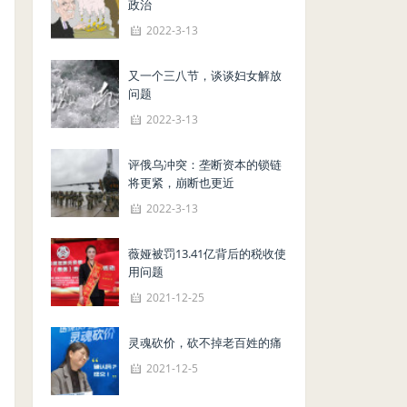
政治
2022-3-13
又一个三八节，谈谈妇女解放
问题
2022-3-13
评俄乌冲突：垄断资本的锁链
将更紧，崩断也更近
2022-3-13
薇娅被罚13.41亿背后的税收使
用问题
2021-12-25
灵魂砍价，砍不掉老百姓的痛
2021-12-5