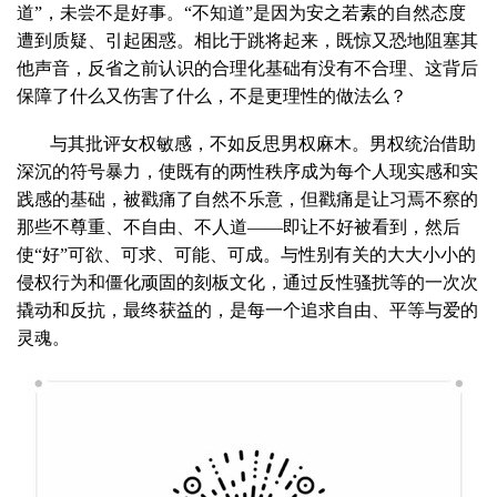
道”，未尝不是好事。“不知道”是因为安之若素的自然态度
遭到质疑、引起困惑。相比于跳将起来，既惊又恐地阻塞其
他声音，反省之前认识的合理化基础有没有不合理、这背后
保障了什么又伤害了什么，不是更理性的做法么？
与其批评女权敏感，不如反思男权麻木。男权统治借助
深沉的符号暴力，使既有的两性秩序成为每个人现实感和实
践感的基础，被戳痛了自然不乐意，但戳痛是让习焉不察的
那些不尊重、不自由、不人道——即让不好被看到，然后
使“好”可欲、可求、可能、可成。与性别有关的大大小小的
侵权行为和僵化顽固的刻板文化，通过反性骚扰等的一次次
撬动和反抗，最终获益的，是每一个追求自由、平等与爱的
灵魂。