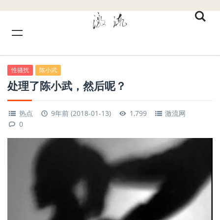
性骚扰
陈小武
处理了陈小武，然后呢？
热点
9年前 (2018-01-13)
1,799
激流网
0