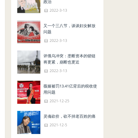
政治
2022-3-13
又一个三八节，谈谈妇女解放
问题
2022-3-13
评俄乌冲突：垄断资本的锁链
将更紧，崩断也更近
2022-3-13
薇娅被罚13.41亿背后的税收使
用问题
2021-12-25
灵魂砍价，砍不掉老百姓的痛
2021-12-5