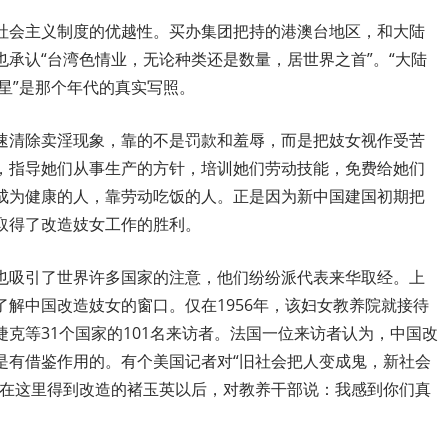
社会主义制度的优越性。买办集团把持的港澳台地区，和大陆
承认“台湾色情业，无论种类还是数量，居世界之首”。“大陆
星”是那个年代的真实写照。
速清除卖淫现象，靠的不是罚款和羞辱，而是把妓女视作受苦
，指导她们从事生产的方针，培训她们劳动技能，免费给她们
成为健康的人，靠劳动吃饭的人。正是因为新中国建国初期把
取得了改造妓女工作的胜利。
也吸引了世界许多国家的注意，他们纷纷派代表来华取经。上
解中国改造妓女的窗口。仅在1956年，该妇女教养院就接待
克等31个国家的101名来访者。法国一位来访者认为，中国改
是有借鉴作用的。有个美国记者对“旧社会把人变成鬼，新社会
正在这里得到改造的褚玉英以后，对教养干部说：我感到你们真