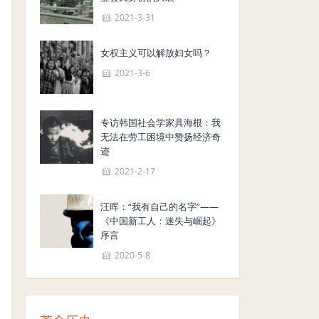
2021-3-31
女权主义可以解放妇女吗？
2021-3-6
专访韩国社会学家具海根：我
无法在劳工困境中赞扬经济奇
迹
2021-2-17
汪晖：“我有自己的名字”——
《中国新工人：迷失与崛起》
序言
2020-5-8