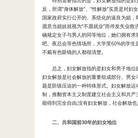
特别需要指出的是，妇女解放指的是妇女
反，所谓“身体解放”、“性解放”实质是对
国家政府实行公开的、系统化的逼良为娼，
愿意当娼妓就视为“不愿就业”而停发失业救
确规定女子与男人的同等地位，她们拥有求
吧、夜总会等色情场所，大学里60%的学
不戴有色眼镜的人都很清楚。
总之，妇女解放指的是妇女和男子地位的
妇女解放是社会解放的重要组成部分。男女
题是阶级压迫的一种特殊形式。妇女解放运
制，推翻资本主义制度建立社会主义和共产
能得到完全自由;没有妇女解放，社会解放也
二、共和国前30年的妇女地位