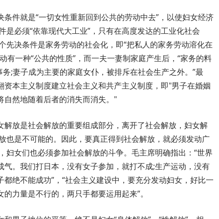
决条件就是“一切女性重新回到公共的劳动中去”，以使妇女经济
件是必须“依靠现代大工业”，只有在高度发达的工业化社会
个先决条件是家务劳动的社会化，即“把私人的家务劳动溶化在
动有一种“公共的性质”，而一夫一妻制家庭产生后，“家务的料
务;妻子成为主要的家庭女仆，被排斥在社会生产之外。”最
翻资本主义制度建立社会主义和共产主义制度，即"男子在婚姻
将自然地随着后者的消失而消失。"
女解放是社会解放的重要组成部分，离开了社会解放，妇女解
解放也是不可能的。因此，要真正得到社会解放，就必须发动广
，妇女们也必须参加社会解放的斗争。毛主席明确指出：“世界
成气。我们打日本，没有女子参加，就打不成;生产运动，没有
子都绝不能成功”，“社会主义建设中，要充分发动妇女，好比一
女的力量是不行的，两只手都要运用起来”。