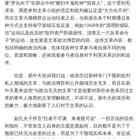
要“矛头向下”在群众中间“横扫牛鬼蛇神”“抓坏人”，这个受到毛
泽东、周恩来和文革小组的否定和批判被认定是“大方向不对”。
而在文革大规模群众运动结束之后，当权派在各个时期通过各
种方式去支持保守派镇压造反派，例如1968年的“清理阶级队
伍”运动以及此后的“批判资产阶级派性、清查五一六反革命分
子”的运动，这也算是文革政治博弈的内容。这些文革内容，都
包括明确的政治内涵，也体现各种文革参与者自身不同的地
位、资源和策略，还体现着参与者自身对于利害关系识别和追
求。
但是，易中天告诉我们说：他亲历过那种专门干预和批判
私人领域的文革，与政治博弈和公共领域完全无关，而且在易
中天看来这些“与政治无关的文革”才是他要对那些未曾亲历过文
革的青年人推荐的文革理解模式，不得不说，易中天的亲历和
想象力，极大地刷新了人们对于文革的认识。
如孔夫子所言“往者不可谏、来者犹可追”，一切言说的目的
和指向，不管发言人自身的主观意愿如何，目的都不是为了干
预那已经无法改变的过去，而是为了干预现实和未来。肯定或