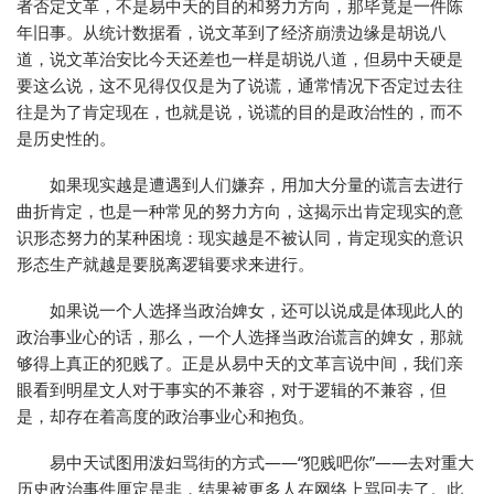
者否定文革，不是易中天的目的和努力方向，那毕竟是一件陈
年旧事。从统计数据看，说文革到了经济崩溃边缘是胡说八
道，说文革治安比今天还差也一样是胡说八道，但易中天硬是
要这么说，这不见得仅仅是为了说谎，通常情况下否定过去往
往是为了肯定现在，也就是说，说谎的目的是政治性的，而不
是历史性的。
如果现实越是遭遇到人们嫌弃，用加大分量的谎言去进行
曲折肯定，也是一种常见的努力方向，这揭示出肯定现实的意
识形态努力的某种困境：现实越是不被认同，肯定现实的意识
形态生产就越是要脱离逻辑要求来进行。
如果说一个人选择当政治婢女，还可以说成是体现此人的
政治事业心的话，那么，一个人选择当政治谎言的婢女，那就
够得上真正的犯贱了。正是从易中天的文革言说中间，我们亲
眼看到明星文人对于事实的不兼容，对于逻辑的不兼容，但
是，却存在着高度的政治事业心和抱负。
易中天试图用泼妇骂街的方式——“犯贱吧你”——去对重大
历史政治事件厘定是非，结果被更多人在网络上骂回去了。此