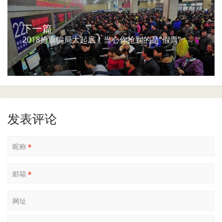
下一篇
2018抢票骗局大起底！当心你抢到的是“假票”
发表评论
昵称
*
邮箱
*
网址