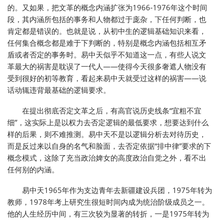
的。又如果，把文革的概念内涵扩张为1966-1976年这个时间
段，其内涵所包括的事务和人物都过于庞杂，下任何判断，也
肯定都是错误的。也就是说，从初中生的逻辑基础知识来看，
任何集合概念都是难于下判断的，特别是概念内涵包括相互矛
盾或者否定的事务时。易中天似乎不知道这一点，有些人说文
革最大的祸害是耽误了一代人——使得今天很多奢遮人物没有
受到很好的初等教育，看起来易中天就受过这样的祸害——说
话动辄违背最基础的逻辑要求。
在提出彻底否定文革之后，有高官说历史线条“宜粗不宜
细”，这实际上是以权力去否定逻辑的最低要求，想要达到什么
样的后果，则不难推测。易中天不是以逻辑分析去对待历史，
而是反过来以自身的名气和脸面，去否定依据“排中律”要求的下
概念模式，这除了充当政治婢女的高度政治自觉之外，看不出
任何别的内涵。
易中天1965年作为支边青年去新疆建设兵团，1975年转为
教师，1978年考上研究生很短时间内成为统治阶级成员之一。
他的人生经历中间，有三次较为显著的转折，一是1975年转为