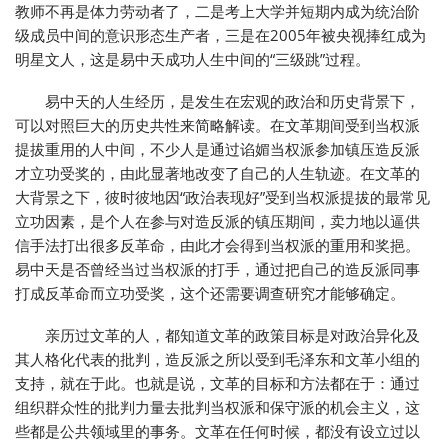
教师不再是体力劳动者了，二是考上大学并短期内成为统治阶
级成员中间的意识形态生产者，三是在2005年被央视捧红成为
明星文人，这是易中天成功人生中间的“三级跳”过程。
易中天的人生经历，是发生在宏观的政治和历史背景下，
可以对照巨大的历史共性来简略解读。在文革期间受到当权派
提拔重用的人中间，不少人是通过谄媚当权派参加镇压造反派
才立功受奖的，由此显著地改变了自己的人生轨迹。在文革的
大背景之下，彼时彼地因“政治表现好”受到当权派提拔的最常见
立功因素，是个人在参与对造反派的镇压期间，卖力地以逼供
信手法打出很多反革命，由此才会得到当权派的重用和奖挹。
易中天是否曾经当过当权派的打手，通过把自己的造反派同事
打成反革命而立功受奖，这个还需要调查研究才能够确定。
亲历过文革的人，都知道文革的政策目标是对政治异化及
其人格化代表的批判，造反派之所以受到毛泽东和文革小组的
支持，就在于此。也就是说，文革的目标和方法都在于：通过
组织群众性的批判力量去批判当权派和保守派的机会主义，这
些都是公共领域里的事务。文革在任何时候，都没有设立过以