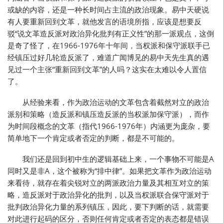
或缺的内容，还是一种长时间占主流的政治现象。易中天硬说
有人要重新回到文革，就他发言的语境所指，应该是想要反
驳“说文革造反派对政治异化批判有正义性”的那一派观点，这倒
是奇了怪了，在1966-1976年十年间，当权派和保守派联手已
经镇压过好几轮造反派了，难道广闻博见的易中天先生真的遇
见过一个主张“重新回到文革”的人吗？这实在太难以令人置信
了。
从经验来看，作为政治运动的文革包含着截然对立的政治
派别和策略（造反派和镇压造反派的当权派加保守派），而作
为时间段概念的文革（指代1966-1976年）内涵更为庞杂，要
简单地下一个肯定或者否定的判断，都是不可能的。
我们还是回到初中生的逻辑基础上来，一个事物不可能是A
同时又是非A，这个被称为“排中律”。如果把文革作为政治运动
来看待，就存在着尖锐对立的两派政治力量及其相互对立的策
略，造反派对于政治异化的批判，以及当权派联合保守派对于
批判政治异化力量的系列镇压，因此，要下判断的话，就需要
对此进行起码的区分，否则任何肯定或者否定的表态都是错误