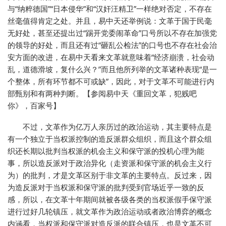
与“纳粹德国”“日本侵华”和“汉奸汪精卫”一样绝对否定，不存在
丝毫值得肯定之处。并且，易中天还举例说：文革于国于民毫
无好处，甚至还提出过“踢开党委闹革命”口号所以不存在加强党
的领导的好处，而且还有过“砸乱公检法”的口号也不存在社会治
安方面的改进，在易中天看来文革就意味着“经济崩溃，社会动
乱，道德滑坡，复什么兴？”而且他所列举的文革诸种表现“是一
个整体，所有环节都不可或缺”，因此，对于文革不可能进行内
部甄别和有两种判断。【参阅易中天《重回文革，犯贱吧
你》，百家号】
不过，文革作为亿万人亲历过的政治运动，其主要特点是
有一个独立于当权派控制的造反派群众组织，而且这个群众组
织还长期以批判当权派的机会主义和保守派的投机心理为能
事，所以造反派对于政治异化（走资派和保守派的机会主义行
为）的批判，才是文革区别于非文革的主要特点。反过来，因
为造反派对于当权派和保守派的批判受到官场近乎一致的反
感，所以，在文革十年期间就被各级各类的当权派假手保守派
进行过好几轮镇压，就文革作为政治运动或者政治博弈的概念
内涵看，当权派和保守派对造反派的联合镇压，也是文革不可