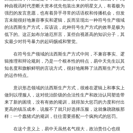
种由视讯时代垄断大资本优先包装出来的明星文人，有着极为
强烈的发言意愿，也有着异乎寻常的话语权和传播机会，但发
言未能很好地兼容事实和逻辑，反而呈现出一种符号生产领域
的法西斯生产方式，应该说，此种符号生产方式的效率是极为
低下的。这正如布尔迪厄所言，某些自视甚高的知识分子，其
实最少对符号暴力的起码惕戒和警觉。
在符号生产领域的法西斯生产方式中间，不兼容事实、逻
辑推理和辩论规则，乃是一个根本性的特点，易中天先生以其
知名度和旗帜鲜明的言说方式，很好地阐释了法西斯生产方式
的运作特点。
意识形态领域的法西斯生产方式，很难在逻辑上和事实上
做到以理服人，这对统治阶级的合法性生产和政治认同塑造带
来了新的困境，没有有效的规训，就得加大惩罚的力度和付出
更高的镇压成本，说服不了就只好选择压服，这就像跷跷板那
样：一个蠢猪式的规训，往往需要搭配一个疯狗式的惩罚。
在这个意义上，易中天虽然名气很大，政治责任心也很