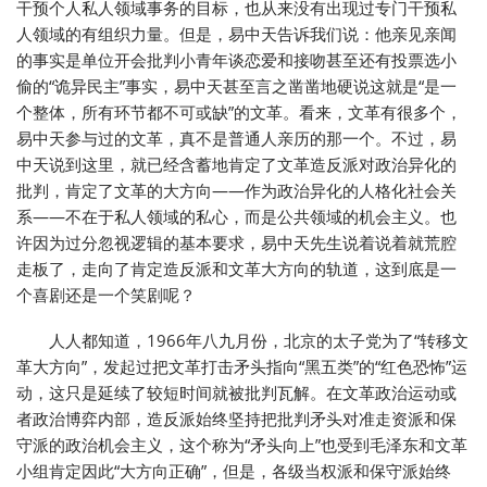
干预个人私人领域事务的目标，也从来没有出现过专门干预私
人领域的有组织力量。但是，易中天告诉我们说：他亲见亲闻
的事实是单位开会批判小青年谈恋爱和接吻甚至还有投票选小
偷的“诡异民主”事实，易中天甚至言之凿凿地硬说这就是“是一
个整体，所有环节都不可或缺”的文革。看来，文革有很多个，
易中天参与过的文革，真不是普通人亲历的那一个。不过，易
中天说到这里，就已经含蓄地肯定了文革造反派对政治异化的
批判，肯定了文革的大方向——作为政治异化的人格化社会关
系——不在于私人领域的私心，而是公共领域的机会主义。也
许因为过分忽视逻辑的基本要求，易中天先生说着说着就荒腔
走板了，走向了肯定造反派和文革大方向的轨道，这到底是一
个喜剧还是一个笑剧呢？
人人都知道，1966年八九月份，北京的太子党为了“转移文
革大方向”，发起过把文革打击矛头指向“黑五类”的“红色恐怖”运
动，这只是延续了较短时间就被批判瓦解。在文革政治运动或
者政治博弈内部，造反派始终坚持把批判矛头对准走资派和保
守派的政治机会主义，这个称为“矛头向上”也受到毛泽东和文革
小组肯定因此“大方向正确”，但是，各级当权派和保守派始终