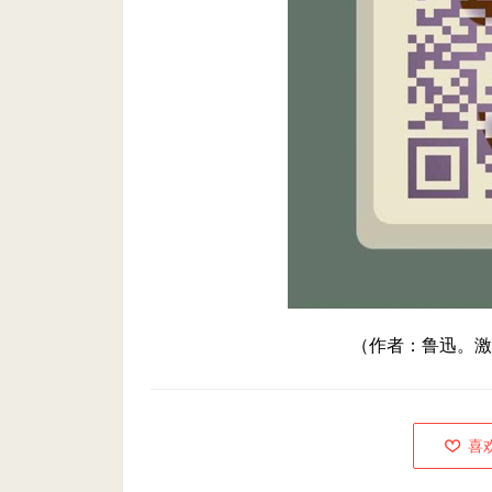
（作者：鲁迅。激
喜