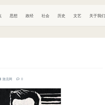
点
思想
政经
社会
历史
文艺
关于我
激流网
0