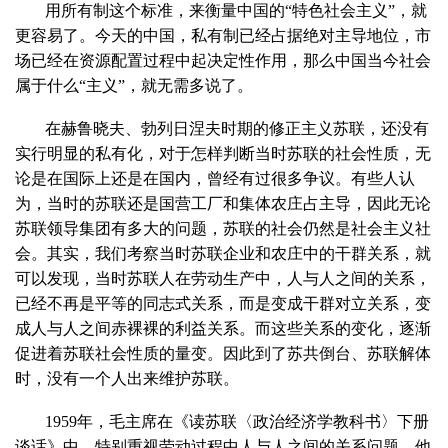
用所有制这个标准，来衡量中国的“特色社会主义”，就
更容易了。今天的中国，私有制已经占据绝对主导地位，市
场已经在资源配置过程中起决定性作用，那么中国当今社会
属于什么“主义”，就无需多说了。
在赫鲁晓夫、勃列日涅夫时期的修正主义苏联，还没有
实行明显的私有化，对于怎样判断当时苏联的社会性质，无
论是在国际上还是在国内，曾经有过很多争议。有些人认
为，当时的苏联还是国营工厂和集体农庄占主导，因此无论
苏联领导集团有多大的问题，苏联的社会仍然是社会主义社
会。其实，我们考察当时苏联企业和农庄中的干群关系，就
可以发现，当时苏联人在劳动生产中，人与人之间的关系，
已经不再是平等的同志式关系，而是变成干群对立关系，变
成人与人之间赤裸裸的利益关系。而这些关系的变化，逐渐
促进着苏联社会性质的量变。因此到了苏共倒台、苏联解体
时，没有一个人出来维护苏联。
1959年，毛主席在《读苏联〈政治经济学教科书〉下册
谈话》中，特别重视劳动过程中人与人之间的关系问题，他