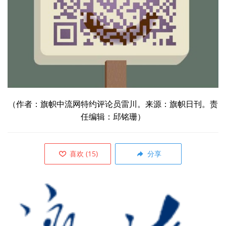
（作者：
旗帜中流网特约评论员雷川。来源：
旗帜日刊。责
任编辑：邱铭珊）
喜欢
(
15
)
分享