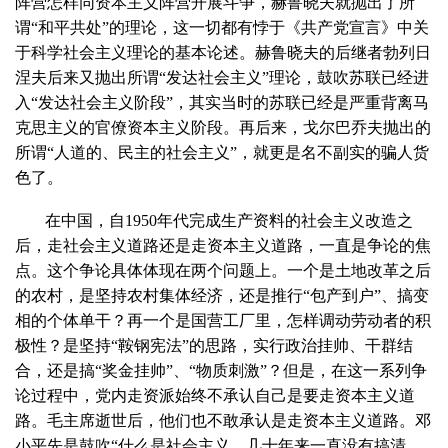
阵营怎样同资本主义阵营开展斗争，赫鲁晓夫就抛出了所
谓“和平共处”的理论，这一切都有悖于《共产党宣言》中关
于科学社会主义理论的基本论述。赫鲁晓夫的后继者勃列日
涅夫后来又抛出所谓“发达社会主义”理论，鼓吹苏联已经进
入“发达社会主义阶段”，其实当时的苏联已经是严重背离马
克思主义的官僚资本主义阶段。再后来，戈尔巴乔夫抛出的
所谓“人道的、民主的社会主义”，就更是名不副实的骗人货
色了。
在中国，自1950年代完成生产资料的社会主义改造之
后，走社会主义道路还是走资本主义道路，一直是争论的焦
点。这个争论具体体现在两个问题上。一个是土地改革之后
的农村，是坚持农村集体经济，还是推行“包产到户”、搞变
相的个体单干？再一个是国营工厂里，怎样调动劳动者的积
极性？是坚持“鞍钢宪法”的思路，实行政治挂帅、干群结
合，还是搞“奖金挂帅”、“物质刺激”？但是，在这一系列争
论过程中，党内走资派始终不承认自己是要走资本主义道
路。毛主席逝世后，他们也不敢承认是走资本主义道路。邓
小平先是鼓吹“什么是社会主义，几十年来一直没有搞清