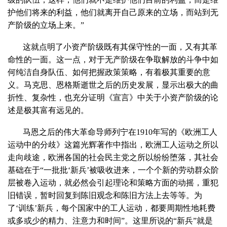
护他们将来的利益，他们就离开自己原来的立场，而站到无
产阶级的立场上来。”
这就点明了小资产阶级既有其保守性的一面，又有其革
命性的一面。这一点，对于无产阶级在争取解放的斗争中如
何纯洁自身队伍、如何把握政策策略，有着极其重要的意
义。马克思、恩格斯逝世之后的历史发展，显示出极大的曲
折性、复杂性，也充分证明《宣言》中关于小资产阶级的论
述是极其富有远见的。
马恩之后的伟大革命导师列宁在1910年写的《欧洲工人
运动中的分歧》这篇光辉著作中指出，欧洲工人运动之所以
走向歧途，欧洲各国的社会民主党之所以纷纷堕落，其社会
基础在于“一批批‘新兵’被吸收进来，一个个新的劳动群众阶
层被卷入运动，就必然会引起理论和策略方面的动摇，重犯
旧错误，暂时回复到陈旧观念和陈旧方法上去等等。为
了‘训练’新兵，每个国家中的工人运动，都要周期性地耗费
或多或少的精力、注意力和时间”。这里所说的“新兵”就是