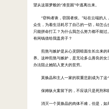
望从这噩梦般的“准贫困”中逃离出来。
“窃钩者诛，窃国者侯。”站在云端的
众生，为着生活耗尽了自己的一切，却怎么
只能拼命打工？为什么我怎么努力都不能过
有闲钱借给我盖房子？
煎熬与嫉妒是从心灵阴暗面生长出来的
养。这种煎熬与嫉妒，是无论多么善良的女
办法阻止她陷入更大的贫穷。
莫焕晶和主人一家的双重悲剧成为了这
保姆纵火案留下的，不应该只是死刑和
消灭一个莫焕晶的肉体不难，但是，如