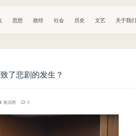
点
思想
政经
社会
历史
文艺
关于我
导致了悲剧的发生？
激流网
0