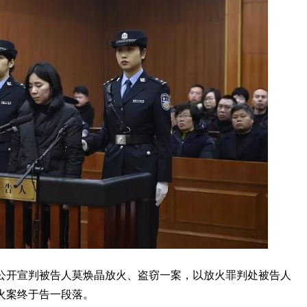
庭公开宣判被告人莫焕晶放火、盗窃一案，以放火罪判处被告人
火案终于告一段落。