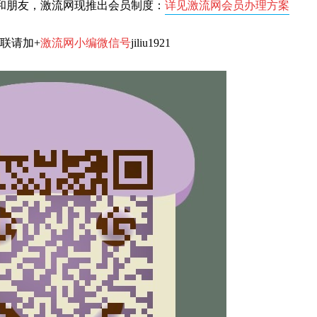
和朋友，激流网现推出会员制度：
详见激流网会员办理方案
联请加+
激流网小编微信号
jiliu1921