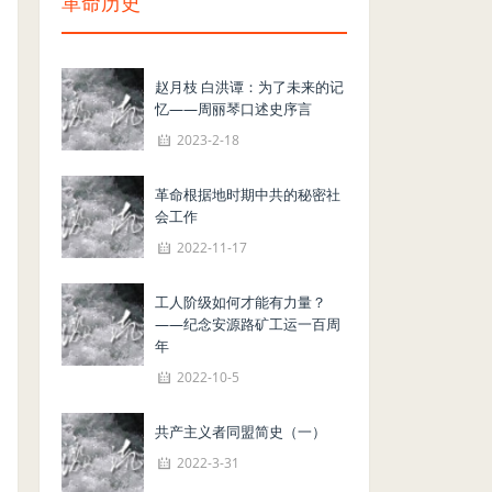
革命历史
赵月枝 白洪谭：为了未来的记
忆——周丽琴口述史序言
2023-2-18
革命根据地时期中共的秘密社
会工作
2022-11-17
工人阶级如何才能有力量？
——纪念安源路矿工运一百周
年
2022-10-5
共产主义者同盟简史（一）
2022-3-31