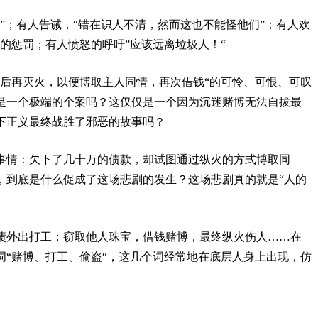
”；有人告诫，“错在识人不清，然而这也不能怪他们”；有人欢
的惩罚；有人愤怒的呼吁”应该远离垃圾人！“
之后再灭火，以便博取主人同情，再次借钱“的可怜、可恨、可叹
是一个极端的个案吗？这仅仅是一个因为沉迷赌博无法自拔最
下正义最终战胜了邪恶的故事吗？
事情：欠下了几十万的债款，却试图通过纵火的方式博取同
，到底是什么促成了这场悲剧的发生？这场悲剧真的就是“人的
躲债外出打工；窃取他人珠宝，借钱赌博，最终纵火伤人……在
词“赌博、打工、偷盗“，这几个词经常地在底层人身上出现，仿