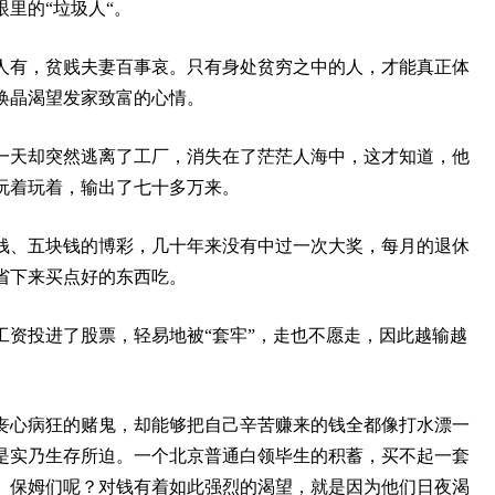
里的“垃圾人“。
人有，贫贱夫妻百事哀。只有身处贫穷之中的人，才能真正体
焕晶渴望发家致富的心情。
一天却突然逃离了工厂，消失在了茫茫人海中，这才知道，他
玩着玩着，输出了七十多万来。
钱、五块钱的博彩，几十年来没有中过一次大奖，每月的退休
省下来买点好的东西吃。
工资投进了股票，轻易地被“套牢”，走也不愿走，因此越输越
丧心病狂的赌鬼，却能够把自己辛苦赚来的钱全都像打水漂一
是实乃生存所迫。一个北京普通白领毕生的积蓄，买不起一套
、保姆们呢？对钱有着如此强烈的渴望，就是因为他们日夜渴