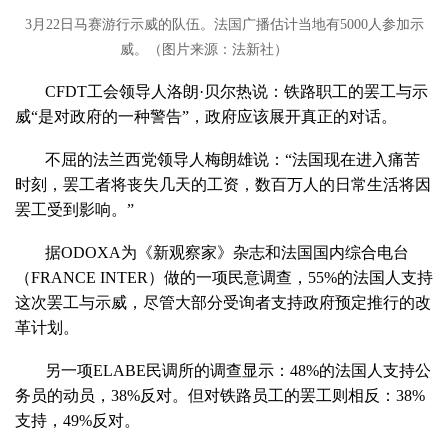
3月22日马赛游行示威的队伍。法国广播估计当地有5000人参加示
威。（图片来源：法新社）
CFDT工会领导人洛朗·贝尔热说：铁路职工的罢工与示
威“是对政府的一种警告”，政府应该展开真正的对话。
不屈的法兰西党领导人梅朗雄说：“法国现在进入痛苦
时刻，罢工者将丧失几天的工资，数百万人的日常生活将因
罢工受到影响。”
据ODOXA为《新观察家》杂志和法国国内综合电台
（FRANCE INTER）做的一项民意调查，55%的法国人支持
这次罢工与示威，尽管大部分受询者支持政府预定推行的改
革计划。
另一项ELABE民调所的调查显示：48%的法国人支持公
务员的动员，38%反对。但对铁路员工的罢工则相反：38%
支持，49%反对。