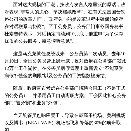
面对这大规模的工潮，按政府发言人格里沃的原话，政
府表现“非常大的决心，坚决继续改革”。在有关法国国营铁
路公司的改革方面，“政府关心的是改革过程中确保始终存
在对话联系与协商”。至于公务员，公务部门事务国务秘书
杜索普特表示，对话预定持续到10月底，他重申“为了保存
优质的公共服务，愿意倾听意见”。
这是马克龙就任总统以来，公务员第二次动员。去年10
月10日，全国公务员曾上街示威，反对政府在公务部门裁减
12万个工作岗位、在公务员病假管理上重新设立“不能享受
病假补偿金的期限”以及公务员的工资指数被冻结。
随后，政府宣布考虑在公务部门招聘合同工（不是正式
的公务员），并采用员工自动离职方案。工会因此担心公务
部门“被分割”和业务“外包”。
当天航管员也响应罢工，导致在戴高乐机场、奥利机场
以及博韦（BEAUVAIS）机场起飞和降落的30%的航班取
消。