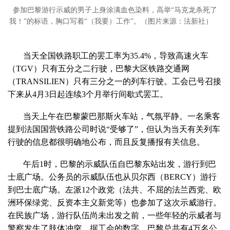
参加巴黎游行示威的男子上身涂满血色染料，高举“马克龙杀死了
我！”的标语，胸口写着“（我要）工作”。（图片来源：法新社）
当天全国铁路职工的罢工率为35.4%，导致高速火车
（TGV）只有五分之二行驶，巴黎大区铁路交通网
（TRANSILIEN）只有三分之一的列车行驶。工会已号召接
下来从4月3日起连续3个月举行间歇式罢工。
当天上午在巴黎蒙巴那斯火车站，气氛平静。一名乘客
提到法国国营铁路公司时说“受够了”，但认为当天有关列车
行驶的信息都很明确地公布，而且反复播报有关信息。
午后1时，巴黎的示威队伍自巴黎东站出发，游行到巴
士底广场。公务员的示威队伍也从贝尔西（BERCY）游行
到巴士底广场。左派12个政党（法共、不屈的法兰西党、欧
洲环保绿党、反资本主义新党等）也参加了这次示威游行。
在民族广场，游行队伍尚未出发之前，一些年轻的示威者与
警察发生了肢体冲突。据工会的数字，巴黎总共有4万名公