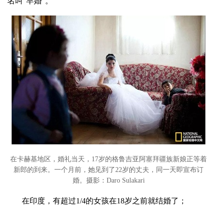
名叫“早婚”。
在卡赫基地区，婚礼当天，17岁的格鲁吉亚阿塞拜疆族新娘正等着
新郎的到来。一个月前，她见到了22岁的丈夫，同一天即宣布订
婚。
摄影：Daro Sulakari
在印度，有超过1/4的女孩在18岁之前就结婚了；