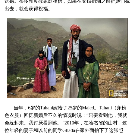
远扬。很多印度教家庭相信，如果在女孩初潮之前把她们嫁
出去，就会获得祝福。
当年，6岁的Tahani嫁给了25岁的Majed。Tahani（穿粉
色衣服）回忆新婚后不久的情况时说：“只要看到他，我就
会躲起来。我讨厌看到他。”2010年，在哈杰省的山村，这
位年轻的妻子和以前的同学Ghada在家外面拍下了这张照