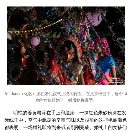
Muskaan（化名）正在婚礼仪式上绕火转圈。在父亲催促下，这个14
岁的女孩结婚了，婚后她将辍学。
明艳的姜黄粉涂在手上和脸庞，一抹红色朱砂粉涂在发
际线正中，空气中飘荡的辛辣气味以及眼前的这些艳丽颜色
都表明，一场婚礼即将到来或者刚刚完成。婚礼上的女孩们