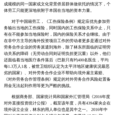
成规模的同一国家或文化背景侨居群体做依托的情况下，个
体劳工只能更深地依附于本国在当地的资本力量。
对于中国籍劳工，《工伤保险条例》规定应优先参加劳
务输出当地的工伤保险，同时国内的工伤保险关系中止，只
有在不能参加当地保险时，国内的保险关系才会继续。由于
在非中方主导的海外投资项目工作的劳动者更多是通过对外
劳务合作企业的劳务派遣到海外，除了林东所面临的证明劳
动关系的障碍（无劳动合同则证明负担更沉重）以外，他们
还面临着当地医疗条件落后（巴新只有约400名医生，平均
每1.3万人1名，被世卫组织认定为太平洋地区健康状况最恶
劣的国家）、对外劳务合作企业不帮助向境外雇主索赔、
《对外劳务合作管理条例》规定的对外劳务合作风险处置备
用金无法起到作用等更为严酷的挑战。
根据商务部、国家统计局和国家外汇管理局《2016年度
对外直接投资统计公报》，截至该年度，共有4394家央企在
境外设立企业，林东的用人单位也是其中之一。 2016年中