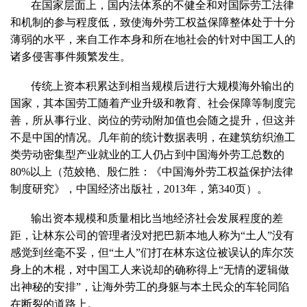
在国家层面上，国内法体系的不健全和对国际劳工法律
和机制的参与程度低，致使海外劳工权益保障整体处于十分
薄弱的水平，来自工作本身和所在地社会的针对中国工人的
诸多侵害事件频繁发生。
传统上资本积累达到相当规模后进行大规模海外输出的
国家，其本国劳工随着产业升级和教育、社会保障等制度完
善，所从事行业、岗位的劳动附加值也会随之提升，但这并
不是中国的情况。几年前的统计数据表明，在建筑纺织渔工
类劳动密集型产业就业的工人仍占到中国海外劳工总数的
80%以上（范姣艳、殷仁胜：《中国海外劳工权益保护法律
制度研究》，中国经济出版社，2013年，第340页）。
输出资本规模和质量相比当地经济社会发展程度的差
距，让林东公司的管理者没对把巴新本地人称为“土人”没有
感觉到丝毫不妥，但“土人”们打在林东这位被误认的库尔茨
身上的木棍，对中国工人来说却的确称得上“无情的逻辑做
出神秘的安排”，让海外劳工的身躯与本土民众的车轮同陷
在断裂的道路上。