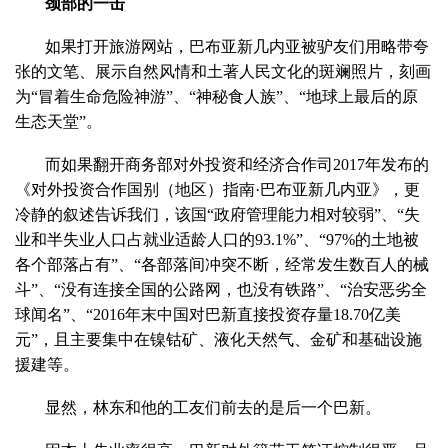
颈部的一击
如果打开旅游网站，巴布亚新几内亚被驴友们用略带夸
张的文笔、展示自然风情和土著人民文化的斑斓照片，刻画
为“冒着生命危险神游”、“神秘食人族”、“地球上最后的原
生态天堂”。
而如果翻开商务部对外投资和经济合作司2017年发布的
《对外投资合作国别（地区）指南·巴布亚新几内亚》，更
冷静的叙述告诉我们，该国“政府管理能力相对较弱”、“失
业和半失业人口占就业适龄人口的93.1%”、“97%的土地被
各个部落占有”、“各部落间冲突不断，经常发生数百人的械
斗”、“没有连接全国的公路网，也没有铁路”、“治安恶劣全
球闻名”、“2016年末中国对巴新直接投资存量18.70亿美
元”，且主要集中在镍钴矿、液化天然气、金矿和基础设施
援建等。
显然，林东和他的工友们前去的是后一个巴新。