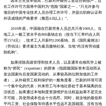
因本土失业率很高，巴新对外籍劳工签证控制很严，且
在工作许可方面将中国列为“危险”国家之一，“只允许参与
项目的中国专业技术人员办理工作许可，并提出职称认证和
外语成绩的严格要求（雅思4.0以上）”。
2016年底，中国籍在巴新劳务人员总共只有1069人。当
地工人一般工资水平在800基纳左右（按当下汇率约合人民
币1574元），技术工人月薪约1200基纳。其《国民雇佣法》
（劳动法）要求雇主为雇员缴纳社保。当地“尚没有劳动援
助机构”。
如果排除高级管理和技术人员，以及通常在移民学上被
称为“侨民”（expatriate）的群体（指跟随国际资本流动而从
发达国家向后发国家流动的、从事较高岗位附加值的工作
者），从外籍劳工权利保护的一般角度看，巴新的环境可谓
一个集中化的代表：外来劳工与本地社群处于基本隔离的生
活状态，如果通过本地制度资源维护合法权益如果不是完全
不可能，其使用成本也会十分高昂。同时，就业地的最低和
平均工资、社会保险等待遇水平也远不及国籍国。没有当地