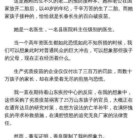
这是她刚出生不久的老二的预防接种本。她和老公在国
家放开二胎后，以40岁的年纪，千辛万苦的生了二胎。而她
家孩子接种的，恰恰就是长春长生的百白破疫苗。
她是一名医生，一名县医院科主任级别的医生。
当一个高年资医生都如此恐慌如此不知所措的时候，我
们可以想象此时对普通民众的巨大冲击，可以想象那些孩子
的父母，现在正在经历着什么。
生产劣质疫苗的企业仅仅付出了三百万的罚款，而数十
万孩子的家长，却在承受着无尽的煎熬与恐慌。
我一直在期待着山东疾控中心的反应，在我的想象中，
这些采购了劣质疫苗祸害了25万山东孩子的官员，大概正在
在通宵达旦的研究对策，在想方设法的亡羊补牢，在满怀愧
疚的寻求补救措施，在满腔愤怒的追究无良厂家的法律责
任。
然而，事实证明，善良限制了我的想象力。