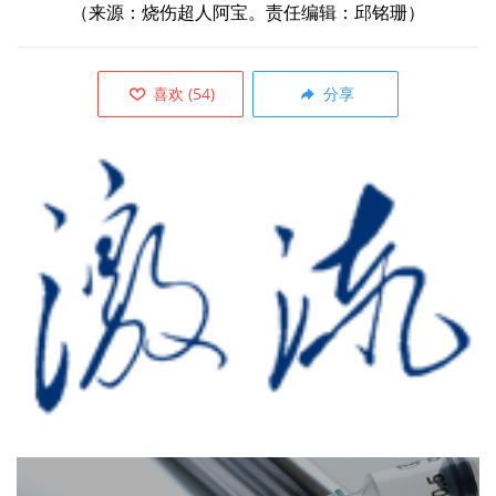
（来源：
烧伤超人阿宝。责任编辑：邱铭珊）
喜欢
(
54
)
分享