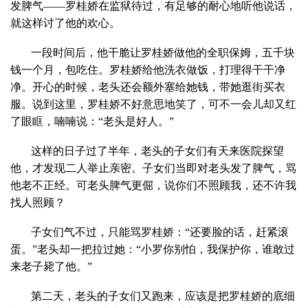
发脾气——罗桂娇在监狱待过，有足够的耐心地听他说话，
就这样讨了他的欢心。
一段时间后，他干脆让罗桂娇做他的全职保姆，五千块
钱一个月，包吃住。罗桂娇给他洗衣做饭，打理得干干净
净。开心的时候，老头还会额外塞给她钱，带她逛街买衣
服。说到这里，罗桂娇不好意思地笑了，可不一会儿却又红
了眼眶，喃喃说：“老头是好人。”
这样的日子过了半年，老头的子女们有天来医院探望
他，才发现二人举止亲密。子女们当即对老头发了脾气，骂
他老不正经。可老头脾气更倔，说你们不照顾我，还不许我
找人照顾？
子女们气不过，只能骂罗桂娇：“还要脸的话，赶紧滚
蛋。”老头却一把拉过她：“小罗你别怕，我保护你，谁敢过
来老子毙了他。”
第二天，老头的子女们又跑来，应该是把罗桂娇的底细