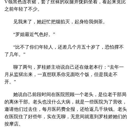
V领黑色连衣裙，套了丝袜的双腿并拢斜坐着，看起来竟比
之前年轻了不少。
见我来了，她赶忙把烟掐灭，起身给我倒茶。
“罗姐最近气色好。”
“比不了你们年轻人，还差几个月五十岁了，恐怕撑不
了几年。”
聊了两句，罗桂娇主动说自己还在做老本行：“去年一
月从监狱出来，一直想联系你见面吃个饭，但是我走不
开。”
她说自己前段时间在医院照顾一个老头，是位老干部局
的离休干部。老头也没什么大病，就是一些医院为了营收，
邀请他们过去住，每月医药费全报，还给返几千块钱。老头
在医院住了好些年，实在无聊，无意间就逛到罗桂娇她们的
按摩店。