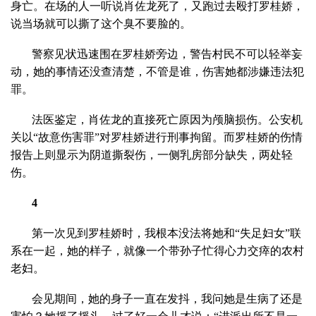
身亡。在场的人一听说肖佐龙死了，又跑过去殴打罗桂娇，
说当场就可以撕了这个臭不要脸的。
警察见状迅速围在罗桂娇旁边，警告村民不可以轻举妄
动，她的事情还没查清楚，不管是谁，伤害她都涉嫌违法犯
罪。
法医鉴定，肖佐龙的直接死亡原因为颅脑损伤。公安机
关以“故意伤害罪”对罗桂娇进行刑事拘留。而罗桂娇的伤情
报告上则显示为阴道撕裂伤，一侧乳房部分缺失，两处轻
伤。
4
第一次见到罗桂娇时，我根本没法将她和“失足妇女”联
系在一起，她的样子，就像一个带孙子忙得心力交瘁的农村
老妇。
会见期间，她的身子一直在发抖，我问她是生病了还是