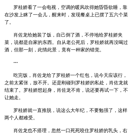
罗桂娇看了一会电视，空调的暖风吹得她昏昏欲睡，靠
在沙发上眯了一会儿，醒来时，发现餐桌上已摆了五六个菜
了。
肖佐龙给她装了饭，自己倒了酒，不停地给罗桂娇夹
菜，说都是自家的东西。自从老公死后，罗桂娇就再没喝过
酒，但那一刻，此情此景，竟有一种家的错觉。
···
吃完饭，肖佐龙给了罗桂娇一个红包，说今天应该行，
之前太紧张，放不开。还是刚碰到罗桂娇的私处，肖佐龙就
结束了。罗桂娇想起身，肖佐龙不肯，说还要再试一下，不
让她走。
罗桂娇就一直推脱，说这么大年纪，不要勉强了，这样
两个人都难受。
肖佐龙也不搭理，忽然一口死死咬住罗桂娇的乳头，右