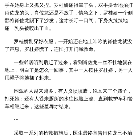
手在她身上又抓又捏。罗桂娇痛得晕了头，双手拼命地拍打
肖佐龙的头，肖佐龙还是不放手，情急之下，罗桂娇一个侧
翻将肖佐龙踢下了沙发，这才长吁一口气，下身火辣辣地
痛，乳头被咬出了血。
罗桂娇刚穿好衣服，一开始还在地上呻吟的肖佐龙就没
了声息。罗桂娇慌了，连忙打开门喊救命。
一些邻居听到后赶了过来，看到肖佐龙一丝不挂地躺在
地上，明白了是怎么一回事，其中一人按住罗桂娇，另一人
用绳子将她捆了起来。
围观的人越来越多，有人义愤填膺，说又来了个婊子，
打死她；还有人舀来厕所的水往她脸上浇。直到救护车和警
车相继赶来，这些羞辱才结束。
···
采取一系列的抢救措施后，医生最终宣告肖佐龙已不治