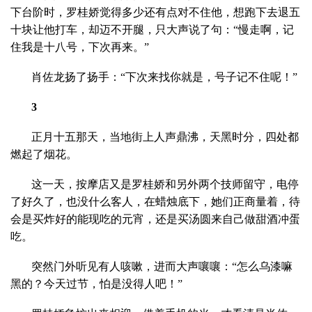
下台阶时，罗桂娇觉得多少还有点对不住他，想跑下去退五
十块让他打车，却迈不开腿，只大声说了句：“慢走啊，记
住我是十八号，下次再来。”
肖佐龙扬了扬手：“下次来找你就是，号子记不住呢！”
3
正月十五那天，当地街上人声鼎沸，天黑时分，四处都
燃起了烟花。
这一天，按摩店又是罗桂娇和另外两个技师留守，电停
了好久了，也没什么客人，在蜡烛底下，她们正商量着，待
会是买炸好的能现吃的元宵，还是买汤圆来自己做甜酒冲蛋
吃。
突然门外听见有人咳嗽，进而大声嚷嚷：“怎么乌漆嘛
黑的？今天过节，怕是没得人吧！”