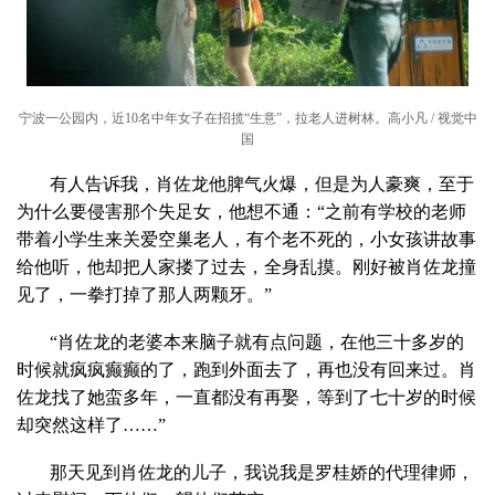
宁波一公园内，近10名中年女子在招揽“生意”，拉老人进树林。高小凡 / 视觉中
国
有人告诉我，肖佐龙他脾气火爆，但是为人豪爽，至于
为什么要侵害那个失足女，他想不通：“之前有学校的老师
带着小学生来关爱空巢老人，有个老不死的，小女孩讲故事
给他听，他却把人家搂了过去，全身乱摸。刚好被肖佐龙撞
见了，一拳打掉了那人两颗牙。”
“肖佐龙的老婆本来脑子就有点问题，在他三十多岁的
时候就疯疯癫癫的了，跑到外面去了，再也没有回来过。肖
佐龙找了她蛮多年，一直都没有再娶，等到了七十岁的时候
却突然这样了……”
那天见到肖佐龙的儿子，我说我是罗桂娇的代理律师，