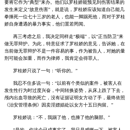
要将它作为“典型”来办。他们以罗桂娇能预见到伤害结果的
发生来定义“故意伤害”，就是说，罗桂娇应该知道自己能几
拳捶死一位七十三岁的老人，也能一脚踢死他，而对于罗桂
娇自身遭遇的暴力事实，他们置若罔闻。
再三考虑之后，我决定同样走“极端”，以“正当防卫”来
做无罪辩护。为此，特意征求了罗桂娇的意见，告诉她，在
当前做无罪辩护不是一件容易的事，作为被告人，对她的量
刑可能会加重，而作为律师，我肯定会得罪人。
罗桂娇只说了一句：“听你的。”
我忍不住多说一句：“以前有个类似的案件，被害人在
发生性行为时过度兴奋，中间转换姿势，从床上跌了下去，
颅内出血导致的死亡，没有证据证明女方动了手，最终依照
《治安管理条例》因卖淫嫖娼处以女方十五日拘留。”
罗桂娇说：“不，我踢了他，也捶了他的脑部。”
“是的，你这个已成事实了，我只是感慨一下，被害人