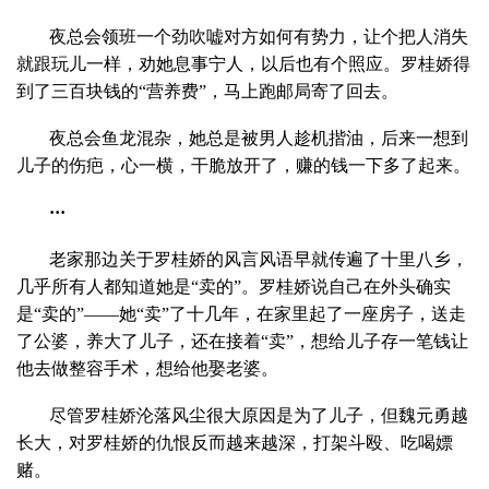
夜总会领班一个劲吹嘘对方如何有势力，让个把人消失
就跟玩儿一样，劝她息事宁人，以后也有个照应。罗桂娇得
到了三百块钱的“营养费”，马上跑邮局寄了回去。
夜总会鱼龙混杂，她总是被男人趁机揩油，后来一想到
儿子的伤疤，心一横，干脆放开了，赚的钱一下多了起来。
···
老家那边关于罗桂娇的风言风语早就传遍了十里八乡，
几乎所有人都知道她是“卖的”。罗桂娇说自己在外头确实
是“卖的”——她“卖”了十几年，在家里起了一座房子，送走
了公婆，养大了儿子，还在接着“卖”，想给儿子存一笔钱让
他去做整容手术，想给他娶老婆。
尽管罗桂娇沦落风尘很大原因是为了儿子，但魏元勇越
长大，对罗桂娇的仇恨反而越来越深，打架斗殴、吃喝嫖
赌。