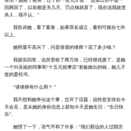
害怕？她摇了摇头，过了好一会儿才说：“进派出所不是一
回两回了，以前都是关几天、罚点钱就算了，现在说我故意
杀人，我不认。”
我告诉她，看了案卷，如果罪名成立，量刑可能在七年
以上。
她明显不高兴了，问是谁请的律师？花了多少钱？
我据实回答，说所里收了两万块，已经很优惠了。是她
一个叫吴姐的同事和“十五元按摩店”老板娘出的钱，她儿子
签的委托书。
“请律师有什么用？ ”
我不想和她争论这个事，岔开了话题，说特意安排在今
天会见，是从她的身份信息上获知今天是她生日：“生日快
乐”。
她愣了一下，语气平和了许多：“我们那边的人过阴历