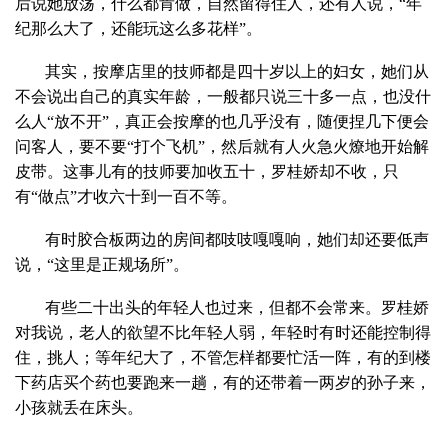
后说她放荡，什么都肯做，自然留得住人，还有人说，“年
纪那么大了，还能玩这么多花样”。
其实，按摩店里的技师都是四十岁以上的妇女，她们从
不会说出自己的真实年龄，一般都只说三十多一点，也没什
么人“放不开”，真正会按摩的也几乎没有，随便捏几下便会
问客人，要不要“打个飞机”，然后就有人火急火燎地开始解
皮带。这事儿有的技师要加收五十，罗桂娇却不收，只
有“做点”才收六十到一百不等。
有时胶合板两边的房间都吱吱嘎嘎响，她们却还要低声
说，“这里是正规场所”。
有些二十出头的年轻人也过来，但都不会常来。罗桂娇
对我说，老人的欲望不比年轻人弱，年轻时有时还能控制得
住，挑人；等年纪大了，不管怎样都要忙活一阵，有的到楼
下药店买个药也要跑来一趟，有的还带着一两岁的孙子来，
小孩就丢在床头。