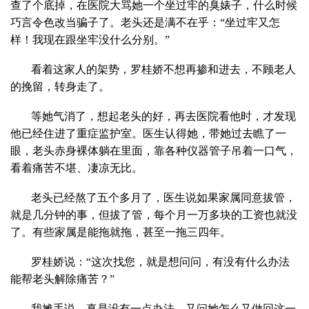
查了个底掉，在医院大骂她一个坐过牢的臭婊子，什么时候
巧言令色改当骗子了。老头还是满不在乎：“坐过牢又怎
样！我现在跟坐牢没什么分别。”
看着这家人的架势，罗桂娇不想再掺和进去，不顾老人
的挽留，转身走了。
等她气消了，想起老头的好，再去医院看他时，才发现
他已经住进了重症监护室。医生认得她，带她过去瞧了一
眼，老头赤身裸体躺在里面，靠各种仪器管子吊着一口气，
看着痛苦不堪、凄凉无比。
老头已经熬了五个多月了，医生说如果家属同意拔管，
就是几分钟的事，但拔了管，每个月一万多块的工资也就没
了。有些家属是能拖就拖，甚至一拖三四年。
罗桂娇说：“这次找您，就是想问问，有没有什么办法
能帮老头解除痛苦？”
我摊手说，真是没有一点办法。又问她怎么又做回这一