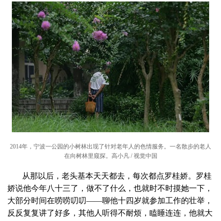
2014年，宁波一公园的小树林出现了针对老年人的色情服务。一名散步的老人
在向树林里窥探。高小凡 / 视觉中国
从那以后，老头基本天天都去，每次都点罗桂娇。罗桂
娇说他今年八十三了，做不了什么，也就时不时摸她一下，
大部分时间在唠唠叨叨——聊他十四岁就参加工作的壮举，
反反复复讲了好多，其他人听得不耐烦，瞌睡连连，他就大