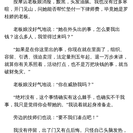
按摩店老板娘消瘦，黢黑，头发油腻。我也没有过多寒
暄，开门见山，问她能否帮忙垫付一下律师费，毕竟她是罗
桂娇的老板。
老板娘没好气地说：“她在外头出的事，怎么要我出
钱？这么多人，我管得过来吗？”
“如果是在你这里出的事，你现在就在里面了，组织、
容留、引诱、强迫卖淫，法定量刑五年起。退一万步来讲，
就算你有关系照着，活动打点，也不是万把块钱的事，就当
破财免灾。”
老板娘没好气地说：“你在威胁我吗？”
“绝对没有，这个事情确实有这么棘手，也确实不干我
事，我只是觉得你会帮她的。”我说着就起身准备走。
旁边的技师们也说：“要不我们凑点吧！”
我没有停留，出了门又有点后悔。只怪自己头脑发热，