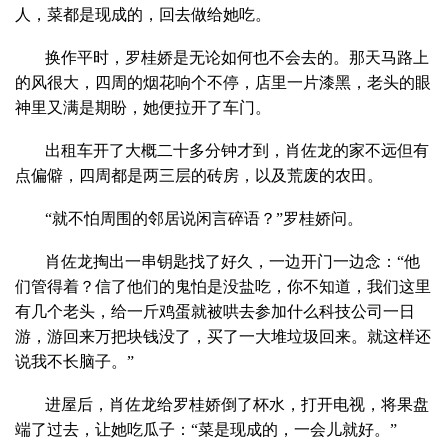
人，菜都是现成的，回去做给她吃。
换作平时，罗桂娇是无论如何也不会去的。那天马路上
的风很大，四周的烟花响个不停，店里一片漆黑，老头的眼
神里又满是期盼，她便拉开了车门。
出租车开了大概二十多分钟才到，肖佐龙的家不远但有
点偏僻，四周都是两三层的砖房，以及荒废的农田。
“就不怕周围的邻居说闲言碎语？”罗桂娇问。
肖佐龙掏出一串钥匙找了好久，一边开门一边念：“他
们管得着？信了他们的鬼怕是没盐吃，你不知道，我们这里
有几个老头，给一斤鸡蛋就被哄去参加什么科技公司一日
游，游回来万把块钱没了，买了一大堆垃圾回来。就这样还
说我不长脑子。”
进屋后，肖佐龙给罗桂娇倒了杯水，打开电视，将果盘
端了过去，让她吃瓜子：“菜是现成的，一会儿就好。”