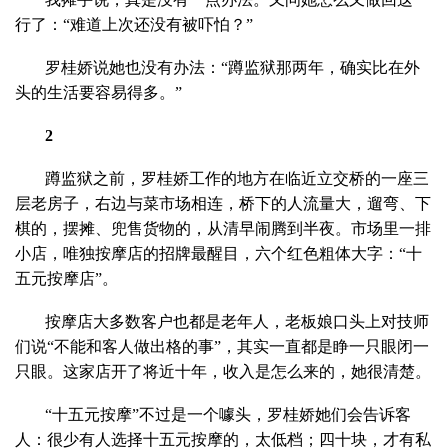
行了：“难道上次还没有被吓怕？”
罗桂娇说她也没有办法：“蹲监狱那两年，确实比在外
头的生活要容易得多。”
2
蹲监狱之前，罗桂娇工作的地方在临近立交桥的一座三
层老房子，右边与菜市场相连，桥下的人流量大，遛弯、下
棋的，摆摊、兜售货物的，从清早闹腾到半夜。市场里一排
小店，唯独按摩店的招牌最醒目，六个红色粗体大字：“十
五元按摩店”。
按摩店大多数客户也都是老年人，老板娘口头上对技师
们说“不能和客人做出格的事”，其实一直都是睁一只眼闭一
只眼。这家店开了将近十年，收入是怎么来的，她很清楚。
“十五元按摩”不过是一个噱头，罗桂娇她们会告诉客
人：很少有人选择十五元按摩的，太低档；四十块，才有私