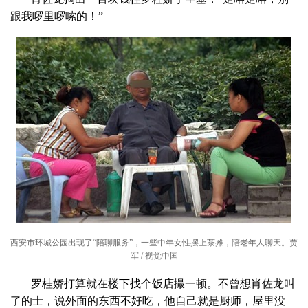
跟我啰里啰嗦的！”
西安市环城公园出现了“陪聊服务”，一些中年女性摆上茶摊，陪老年人聊天。贾
军 / 视觉中国
罗桂娇打算就在楼下找个饭店撮一顿。不曾想肖佐龙叫
了的士，说外面的东西不好吃，他自己就是厨师，屋里没