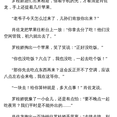
罗桂娇急忙出来相迎，借着手机的光，才看清是肖佐
龙，手上还提着几斤苹果。
“老爷子今天怎么过来了，儿孙们肯放你出来？”
肖佐龙把苹果往柜台上一放：“你拿去分了吃！他们没
空闲管我，初六就出去了。”
罗桂娇掏出一个苹果，笑了笑说：“正好没吃饭。”
“你也没吃饭？六点了，我也没吃，一起去吃个饭！”
“那你先去吃点东西再来？这会反正开不了空调，应该
八点左右会来电，我在这等你。”
“一块去！给你算钟就是，多大点事！” 肖佐龙说。
罗桂娇犹豫了一小会儿，还是有点怕：“要不晚点一起
吃夜宵？我们平时是不能外出的……”
肖佐龙掏出一百块钱往罗桂娇手里塞：“走咯走咯，别