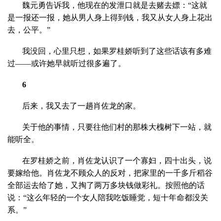
魏元勇告诉我，他现在的发泄口就是去赌去嫖：“这就
是一报还一报，她从男人身上得到钱，我又从女人身上花出
去，公平。”
我没回，心里只想，如果罗桂娇听到了这些话该有多难
过——或许她早就听过很多遍了。
6
后来，我又去了一趟肖佐龙的家。
关于他的事情，只要往他们村的那株大槐树下一站，就
能听全。
在罗桂娇之前，肖佐龙认识了一个寡妇，四十出头，说
要嫁给他。肖佐龙不顾众人的反对，把家里的一千多斤稻谷
全部运去给了她，又掏了两万多块钱做彩礼。按照他的话
说：“这么年轻的一个女人陪我吃饭睡觉，短十年命都没关
系。”