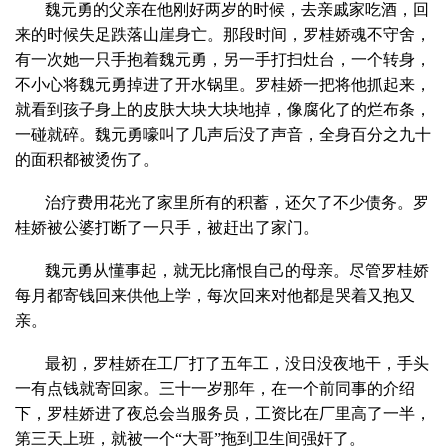
魏元勇的父亲在他刚好两岁的时候，去亲戚家吃酒，回
来的时候失足跌落山崖身亡。那段时间，罗桂娇魂不守舍，
有一次她一只手抱着魏元勇，另一手打扫灶台，一个转身，
不小心将魏元勇掉进了开水锅里。罗桂娇一把将他抓起来，
就看到孩子身上的皮肤大块大块地掉，像腐化了的烂布条，
一碰就碎。魏元勇嚎叫了几声后没了声音，全身百分之九十
的面积都被烫伤了。
治疗费用花光了家里所有的积蓄，还欠了不少债务。罗
桂娇被公婆打断了一只手，被赶出了家门。
魏元勇从懂事起，就无比痛恨自己的母亲。尽管罗桂娇
每月都寄钱回来供他上学，每次回来对他都是哭着又抱又
亲。
最初，罗桂娇在工厂打了五年工，没日没夜地干，手头
一有点钱就寄回家。三十一岁那年，在一个前同事的介绍
下，罗桂娇进了夜总会当服务员，工资比在厂里高了一半，
第三天上班，就被一个“大哥”拖到卫生间强奸了。