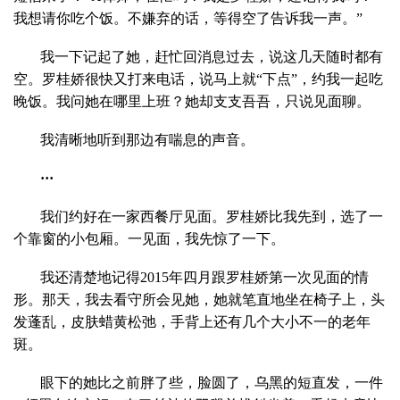
我想请你吃个饭。不嫌弃的话，等得空了告诉我一声。”
我一下记起了她，赶忙回消息过去，说这几天随时都有
空。罗桂娇很快又打来电话，说马上就“下点”，约我一起吃
晚饭。我问她在哪里上班？她却支支吾吾，只说见面聊。
我清晰地听到那边有喘息的声音。
···
我们约好在一家西餐厅见面。罗桂娇比我先到，选了一
个靠窗的小包厢。一见面，我先惊了一下。
我还清楚地记得2015年四月跟罗桂娇第一次见面的情
形。那天，我去看守所会见她，她就笔直地坐在椅子上，头
发蓬乱，皮肤蜡黄松弛，手背上还有几个大小不一的老年
斑。
眼下的她比之前胖了些，脸圆了，乌黑的短直发，一件