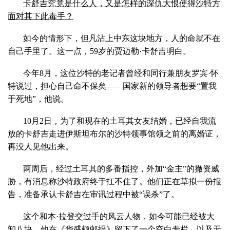
卡舒吉究竟是什么人，又是怎样的深仇大恨使得沙特方
面对其下此毒手？
如今的情形下，但凡沾上中东这块地方，人的命就不在
自己手里了。这一点，59岁的贾迈勒·卡舒吉明白。
今年8月，这位沙特的老记者曾经和同行兼朋友罗宾·怀
特说过，担心自己命不保矣——国家新的领导者想要“置我
于死地”，他说。
10月2日，为了和现在的土耳其女友结婚，已经自我流
放的卡舒吉走进伊斯坦布尔的沙特领事馆领之前的离婚证，
再没人见他出来。
两周后，经过土耳其的多番指控，外加“金主”的撤资威
胁，有消息称沙特政府终于扛不住了。他们正在草拟一份报
告，准备承认卡舒吉在审讯过程中被“误杀”了。
这个和本·拉登交过手的风云人物，如今可能已经被大
卸八块。他在《华盛顿邮报》留下了一个空白专栏，以及无