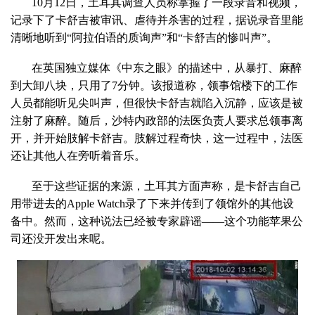
10月12日，土耳其调查人员称掌握了一段录音和视频，
记录下了卡舒吉被审讯、虐待并杀害的过程，据说录音里能
清晰地听到“阿拉伯语的质询声”和“卡舒吉的惨叫声”。
在英国独立媒体《中东之眼》的描述中，从暴打、麻醉
到大卸八块，只用了7分钟。该报道称，领事馆楼下的工作
人员都能听见尖叫声，但很快卡舒吉就陷入沉静，应该是被
注射了麻醉。随后，沙特内政部的法医负责人要求总领事离
开，并开始肢解卡舒吉。肢解过程奇快，这一过程中，法医
还让其他人在旁听着音乐。
至于这些证据的来源，土耳其方面声称，是卡舒吉自己
用带进去的Apple Watch录了下来并传到了领馆外的其他设
备中。然而，这种说法已经被专家辟谣——这个功能苹果公
司还没开发出来呢。