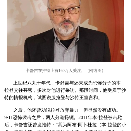
卡舒吉在推特上有160万人关注。（网络图）
上世纪八九十年代，卡舒吉与还未成为恐怖分子的本·
拉登交往甚密，多次对他进行采访。那段时间，他受雇于沙
特的情报机构，试图说服拉登与沙特王室言和。
之后，他还曾劝说拉登放弃暴力，但显然没有成功。
9·11恐怖袭击之后，两人分道扬镳。2011年本·拉登被击毙
后，卡舒吉还曾发推特：“我为阿布·阿卜杜拉（本·拉登的小