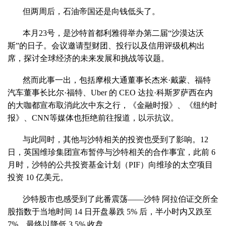
但两周后，石油帝国还是向钱低头了。
本月23号，是沙特首都利雅得举办第二届“沙漠达沃
斯”的日子。会议邀请型财团、投行以及信用评级机构出
席，探讨全球经济的未来发展和挑战等议题。
然而此事一出，包括摩根大通董事长杰米·戴蒙、福特
汽车董事长比尔·福特、Uber 的 CEO 达拉·科斯罗萨西在内
的大咖都宣布取消此次中东之行，《金融时报》、《纽约时
报》、CNN等媒体也拒绝前往报道，以示抗议。
与此同时，其他与沙特相关的投资也受到了影响。12
日，英国维珍集团宣布暂停与沙特相关的合作事宜，此前 6
月时，沙特的公共投资基金计划（PIF）向维珍的太空项目
投资 10 亿美元。
沙特股市也感受到了此番震荡——沙特 阿拉伯证交所全
股指数于当地时间 14 日开盘暴跌 5% 后，半小时内又跌至
7%，最终以降低 3.5% 收盘。