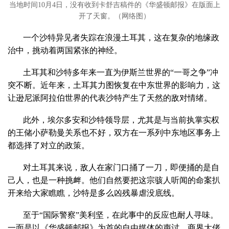
当地时间10月4日，没有收到卡舒吉稿件的《华盛顿邮报》在版面上
开了天窗。（网络图）
一个沙特异见者失踪在浪漫土耳其，这在复杂的地缘政
治中，挑动着两国紧张的神经。
土耳其和沙特多年来一直为伊斯兰世界的“一哥之争”冲
突不断。近年来，土耳其力图恢复在中东世界的影响力，这
让逊尼派阿拉伯世界的代表沙特产生了天然的敌对情绪。
此外，埃尔多安和沙特领导层，尤其是与当前执掌实权
的王储小萨勒曼关系也不好，双方在一系列中东地区事务上
都选择了对立的政策。
对土耳其来说，敌人在家门口捅了一刀，即便捅的是自
己人，也是一种挑衅。他们自然要把这宗骇人听闻的命案扒
开来给大家瞧瞧，沙特是多么凶残暴虐没底线。
至于“国际警察”美利坚，在此事中的反应也耐人寻味。
一面是以《华盛顿邮报》为首的自由媒体的声讨，商界大佬