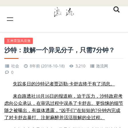
五洲震荡风雷激
沙特：肢解一个异见分子，只需7分钟？
社会
8年前 (2018-10-18)
3,210
激流网
0
失踪多日的沙特记者贾迈勒·卡舒吉终于有了消息。
来自路透社10月16日的报道称，迫于压力，沙特政府考
虑向公众承认，在审讯过程中误杀了卡舒吉。更惊悚的细节
随之被曝出，有媒体透露，“凶手们”在短短的7分钟内完成
了对卡舒吉暴打、注射麻醉并活活肢解的全过程。