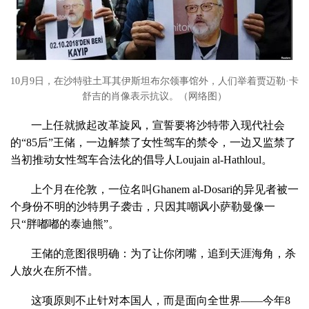
10月9日，在沙特驻土耳其伊斯坦布尔领事馆外，人们举着贾迈勒·卡
舒吉的肖像表示抗议。（网络图）
一上任就掀起改革旋风，宣誓要将沙特带入现代社会
的“85后”王储，一边解禁了女性驾车的禁令，一边又监禁了
当初推动女性驾车合法化的倡导人Loujain al-Hathloul。
上个月在伦敦，一位名叫Ghanem al-Dosari的异见者被一
个身份不明的沙特男子袭击，只因其嘲讽小萨勒曼像一
只“胖嘟嘟的泰迪熊”。
王储的意图很明确：为了让你闭嘴，追到天涯海角，杀
人放火在所不惜。
这项原则不止针对本国人，而是面向全世界——今年8