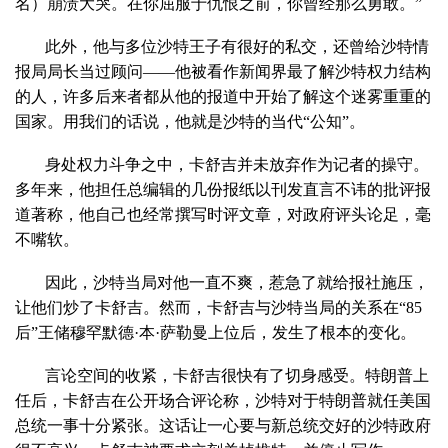
名）崩溃大哭。在你屈服于仇恨之前，你曾经那么勇敢。”
此外，他与多位沙特王子有很好的私交，还曾给沙特情
报局局长当过顾问——他被看作新闻界最了解沙特权力结构
的人，许多后来者都从他的报道中开始了解这个迷雾重重的
国家。用我们的话说，他就是沙特的当代“公知”。
身处权力斗争之中，卡舒吉并未放弃作为记者的操守。
多年来，他担任总编辑的几份报纸以刊发直言不讳的批评报
道著称，他自己也经常撰写时评文章，对政府评头论足，毫
不嘴软。
因此，沙特当局对他一直不爽，惹急了就给报社施压，
让他们炒了卡舒吉。然而，卡舒吉与沙特当局的关系在“85
后”王储穆罕默德·本·萨勒曼上位后，发生了根本的变化。
言论空间的收紧，卡舒吉很快有了切身感受。特朗普上
任后，卡舒吉在公开场合评论称，沙特对于特朗普就任美国
总统一事十分紧张。这话让一心要与新总统交好的沙特政府