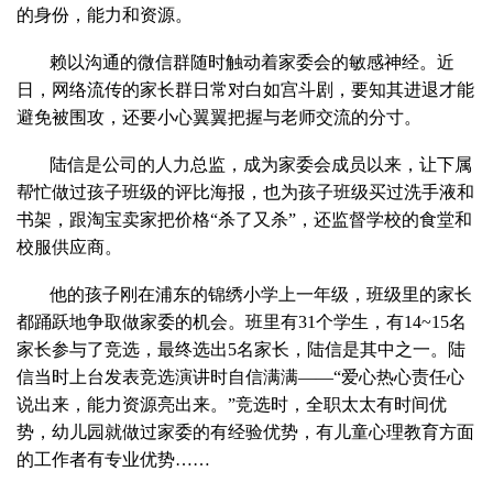
的身份，能力和资源。
赖以沟通的微信群随时触动着家委会的敏感神经。近
日，网络流传的家长群日常对白如宫斗剧，要知其进退才能
避免被围攻，还要小心翼翼把握与老师交流的分寸。
陆信是公司的人力总监，成为家委会成员以来，让下属
帮忙做过孩子班级的评比海报，也为孩子班级买过洗手液和
书架，跟淘宝卖家把价格“杀了又杀”，还监督学校的食堂和
校服供应商。
他的孩子刚在浦东的锦绣小学上一年级，班级里的家长
都踊跃地争取做家委的机会。班里有31个学生，有14~15名
家长参与了竞选，最终选出5名家长，陆信是其中之一。陆
信当时上台发表竞选演讲时自信满满——“爱心热心责任心
说出来，能力资源亮出来。”竞选时，全职太太有时间优
势，幼儿园就做过家委的有经验优势，有儿童心理教育方面
的工作者有专业优势……