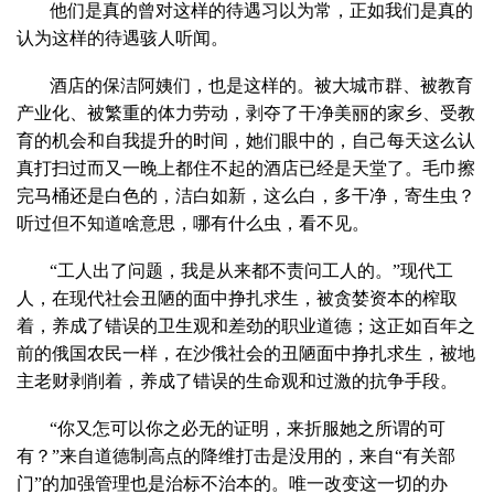
他们是真的曾对这样的待遇习以为常，正如我们是真的
认为这样的待遇骇人听闻。
酒店的保洁阿姨们，也是这样的。被大城市群、被教育
产业化、被繁重的体力劳动，剥夺了干净美丽的家乡、受教
育的机会和自我提升的时间，她们眼中的，自己每天这么认
真打扫过而又一晚上都住不起的酒店已经是天堂了。毛巾擦
完马桶还是白色的，洁白如新，这么白，多干净，寄生虫？
听过但不知道啥意思，哪有什么虫，看不见。
“工人出了问题，我是从来都不责问工人的。”现代工
人，在现代社会丑陋的面中挣扎求生，被贪婪资本的榨取
着，养成了错误的卫生观和差劲的职业道德；这正如百年之
前的俄国农民一样，在沙俄社会的丑陋面中挣扎求生，被地
主老财剥削着，养成了错误的生命观和过激的抗争手段。
“你又怎可以你之必无的证明，来折服她之所谓的可
有？”来自道德制高点的降维打击是没用的，来自“有关部
门”的加强管理也是治标不治本的。唯一改变这一切的办