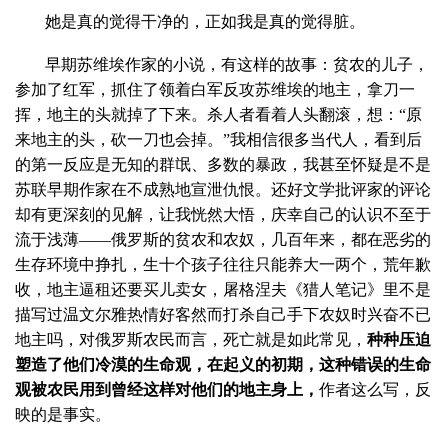
她是真的觉得干净的，正如我是真的觉得脏。
早期苏维埃作家的小说，有这样的故事：贫农的儿子，
参加了红军，抓住了领着白军反攻苏维埃的地主，拿刀一
挥，地主的头就掉了下来。杀人者看着人头翻滚，想：“原
来地主的头，砍一刀也会掉。”我相信很多当代人，看到后
的第一反应是无知的群氓、多数的暴政，我甚至怀疑是不是
苏联早期作家在不成熟地宣泄仇恨。还好文学批评家的评论
却有更深刻的见解，让我恍然大悟，庆幸自己的认识不至于
流于浅薄——俄罗斯的贫农和农奴，几百年来，都在恶劣的
生存环境中挣扎，生十个孩子往往只能养大一两个，荒年歉
收，地主逼租还要买儿卖女，屠格涅夫《猎人笔记》里不是
描写过温文尔雅热情好客然而打杀自己手下农奴时兴奋不已
地主吗，对俄罗斯农民而言，死亡就是如此常见，
种种压迫
塑造了他们冷漠的生命观，在起义的初期，这种错误的生命
观被农民用到曾经这样对他们的地主身上，
作者这么写，反
映的是事实。