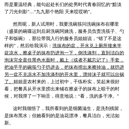
而是重温经典，能勾起处长们的处男时代青春回忆的“黯淡
了刀光剑影”…“九九那个艳阳 天来哎哎喲”。
然而呢，新人试用时，我要洗碗筷问洗碗抹布在哪里
（盛菜的碗碟运到后厨洗碗阿姨洗，服务员负责洗筷子、勺
子和饭碗），那位带我入行的服务员姐姐说，“错了不是这
样的”，然后给我演示：
洗抹布的盆，开水兑上厕所接来半
盆凉水，擦桌子的抹布扔进泡一下，倒洗涤剂，直到洁白的
泡沫完全盖住黑色水面时，戴上（或者不戴忘记了）手套，
把油乎乎的碗筷勺子扔进去，把抹布捞出来擦掉油，就扔进
另一盆不兑凉水不加洗涤剂的开水里，漂掉沫子就可以出锅
了。
姐姐是农村来的，上过初中，干练朴实，笑起来很好
看，把餐具从开水里捞出来铺在擦桌子的抹布上晾干的时
候，对我弹了一下响舌，得意地说：“看，洗的多干净。”
这时我领悟了，我所看到的是细菌滋生，是洗剂残留，
是抹布黑水；但她看到的是油花漂净，餐具洁白，光洁如
新。