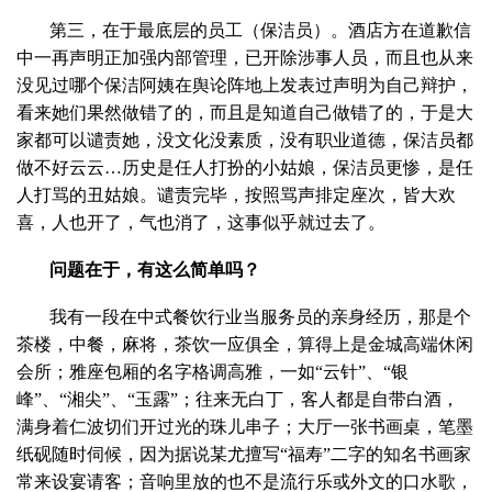
第三，在于最底层的员工（保洁员）。酒店方在道歉信
中一再声明正加强内部管理，已开除涉事人员，而且也从来
没见过哪个保洁阿姨在舆论阵地上发表过声明为自己辩护，
看来她们果然做错了的，而且是知道自己做错了的，于是大
家都可以谴责她，没文化没素质，没有职业道德，保洁员都
做不好云云…历史是任人打扮的小姑娘，保洁员更惨，是任
人打骂的丑姑娘。谴责完毕，按照骂声排定座次，皆大欢
喜，人也开了，气也消了，这事似乎就过去了。
问题在于，有这么简单吗？
我有一段在中式餐饮行业当服务员的亲身经历，那是个
茶楼，中餐，麻将，茶饮一应俱全，算得上是金城高端休闲
会所；雅座包厢的名字格调高雅，一如“云针”、“银
峰”、“湘尖”、“玉露”；往来无白丁，客人都是自带白酒，
满身着仁波切们开过光的珠儿串子；大厅一张书画桌，笔墨
纸砚随时伺候，因为据说某尤擅写“福寿”二字的知名书画家
常来设宴请客；音响里放的也不是流行乐或外文的口水歌，