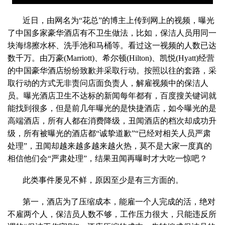
近日，由网名为“花总”的博主上传到网上的视频，曝光
了中国多家豪华酒店有不卫生做法，比如，保洁人员用同一
块海绵擦水杯、洗手池和马桶等。看过这一视频的人数已达
数千万。由万豪(Marriott)、希尔顿(Hilton)、凯悦(Hyatt)经营
的中国豪华酒店纷纷致歉并采取行动。按照以往的套路，采
取行动的方式无非责问店面负责人，解雇视频中的保洁人
员。曝光酒店卫生不达标的新闻每年都有，百度搜关键词就
能找到很多，但是前几年曝光的是快捷酒店，如今曝光的是
高端酒店，所有人都在消费降级，丑闻酒店的档次却成功升
级，所有被曝光的酒店都“诚挚道歉”“已经对相关人员严肃
处理”，丑闻却越来越多越来越火热，莫不是大家一度真的
相信他们会“严肃处理”，结果丑闻再曝时才大吃一惊吧？
此类事件屡见不鲜，原因至少是有三方面的。
第一，酒店为了压缩成本，能雇一个人完成的活，绝对
不雇两个人，保洁员人数不够，工作压力很大，只能违反所