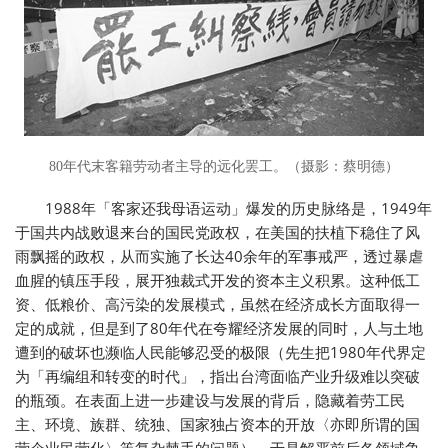
80年代末客籍劳动者主导的远化罢工。（摄影：蔡明德）
1988年「客家还我母语运动」爆发的历史脉络是，1949年
于国共内战败退来台的国民党政权，在美国的扶植下稳住了风
雨飘摇的政权，从而实施了长达40余年的军事戒严，透过暴虐
血腥的镇压手段，展开独裁式开发的资本主义积累。这种低工
资、低粮价、高污染的发展模式，虽然在经济成长方面取得一
定的成就，但是到了80年代在夸耀经济发展的同时，人与土地
遭到的破坏也濒临人民能够忍受的极限（先生把1980年代界定
为「再编组和转变的时代」，指出台湾面临产业升级难以突破
的瓶颈。在表面上进一步建设与发展的背后，隐藏着劳工民
主、环境、族群、统独、国家独占资本的开放〈亦即所谓的国
营企业民营化〉等复杂棘手的问题）。于是解严前后各领域争