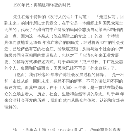
1980年代：再编组和转变的时代
先生在这个特辑的《发行人的话》中写道：…「走过从前，回
到未来」的制作所以尤具意义，在于它是一本组织上和国民党完全
无关的，代表了台湾当前中产阶级的民间杂志所自动策画和制作的
这一点。因为这一本杂志（他在编辑上的专业…）的这一个特辑，
具体而微地看见1949 年流亡来台的国民党，经过将近40年的社会变
迁，已经俨然有它的社会底、阶级底基础，从而与这个社会的中产
阶级共同分享相同的意识形态，包括对于「台湾40年来工业发展
史」的解释方式和叙述方式。对于40年来「戒严成长」中广泛受惠
的个人、集团和阶级而言，国民党已经不再是「外来政权」了。
……（然而）我们对这40 年来台湾社会发展过程的解释，…是一种
和「走过从前，回到未来」截然不同的解释、不同的读法和不同的
叙述方式。而其中原因，在于《人间》三年来，是一贯站在勤劳民
众的立场去看人、历史、社会、生活和自然环境的杂志。对于40 年
来台湾社会开发的历程 ，我们自然也从民众的体验、认识和立场去
理解的。
注二：先生在人间 27期（1988年1月5日）《海峡两岸的客家