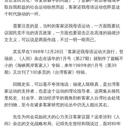
取自我权益的社会运动纷然而起，客家还我母语运动也即是这
个时代脉动的一环。
需要注意的是，当时的客家还我母语运动，一方面既要抗
议国民党不当的语言政策，一方面也要迎击正在高涨的福佬沙
文主义，可以说是两面作战，不过一明一暗而已。
其实早在1988年12月28日「客家还我母语运动大游行」登
场前，《人间》杂志在该年的1月号（第27期）就制作了篇幅不
小的《海峡两岸客家人》专辑，来年1989年的1月号（第39
期）又出刊了100多页的《台湾客家》特辑。
回顾史实，可以毫不夸张地说：福佬人陈映真，是台湾客
家运动的支持者，也是这个运动的理论指导者。这两集从移民
垦拓史、社会学、政治经济学的视角剖析客家人台湾社会处境
的刊物，至今在诸多客家研究的论丛中仍无人能出其右。
先生为何会花如此大的心力关注客家议题？这牵涉到《人
间》杂志的文化战略布局。记得先生曾经和我说过，面对80年