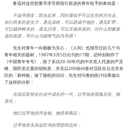
鲁迅对这些想要寻求导师指引前进的青年给予的奉劝是：
不如寻朋友，联合起来，同向着似乎可以生存的方向走。
你们所多的是生力，遇见深林，可以辟成平地的，遇见旷野，
可以栽种树木的，遇见沙漠，可以开掘井泉的。问什么荆棘塞
途的老路，寻什么乌烟瘴气的鸟导师！
先生对青年一向都极为关心，《人间》也报导过好几个与
青年相关的题材，1987年3月5日出刊的17期，还特别制作了
《中国青年专号》，除了采访20-30年代的中共党人托派的严灵
峰、国民党左翼的胡秋原，并且以200份问卷对活跃在台北市东
区的「新种族」做了随机的访问，先生对问卷的统计结果做出
了这样的分析：
在战后富裕化社会中成长的一代，过早地表现逸乐化、物
质化；
他们过早地崇拜金钱、物质和商品；
过早地丧失高远壮伟的理想和志向；