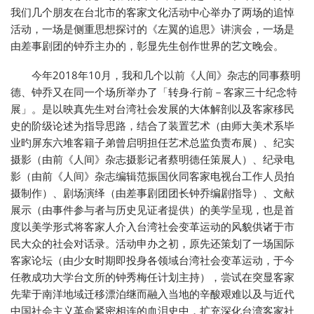
我们几个朋友在台北市的客家文化活动中心举办了两场的追悼
活动，一场是侧重思想探讨的《左翼的追思》讲演会，一场是
由差事剧团的钟乔主办的，彰显先生创作世界的艺文晚会。
今年2018年10月，我和几个以前《人间》杂志的同事蔡明
德、钟乔又在同一个场所举办了「转身‧行前－客家三十纪念特
展」。是以映真先生对台湾社会发展的大体解剖以及客家移民
史的阶级论述为指导思路，结合了装置艺术（由师大美术系毕
业旳屏东六堆客籍子弟曾启明担任艺术总监负责布展）、纪实
摄影（由前《人间》杂志摄影记者蔡明德任策展人）、纪录电
影（由前《人间》杂志编辑范振国伙同客家电视台工作人员拍
摄制作）、剧场演绎（由差事剧团团长钟乔编剧指导）、文献
展示（由事件参与者与历史见证者提供）的美学呈现，也是首
度以美学形式将客家人介入台湾社会变革运动的风貌供诸于市
民大众的社会对话录。活动申办之初，原先还策划了一场国际
客家论坛（由少女时期即投身各领域台湾社会变革运动，于今
任教成功大学台文所的钟秀梅任计划主持），尝试在突显客家
先辈于南洋地域迁移漂泊继而融入当地的辛酸艰难以及与近代
中国社会主义革命紧密相连的血泪史中，扩充深化台湾客家社