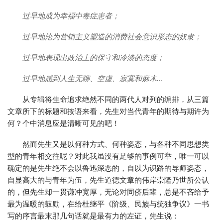
过早地成为幸福中毒症患者；
过早地沦为营销主义塑造的消费社会意识形态的奴隶；
过早地表现出政治上的保守和冷淡的态度；
过早地感到人生无聊、空虚、寂寞和麻木…
从专辑将生命追求绝然不同的两代人对列的编排，从三篇
文章所下的标题和按语来看，先生对当代青年的期待与期许为
何？个中消息应是清晰可见的吧！
然而先生又是以何种方式、何种姿态，与各种不同思想类
型的青年相交往呢？对此我虽没有足够的事例可举，唯一可以
确定的是先生绝不会以鲁迅深恶的，自以为识路的导师姿态，
自显高大的与青年为伍，先生道德文章的伟岸崇隆乃世所公认
的，但先生却一贯谦冲宽厚，无论对同侪后辈，总是不吝给予
最为温暖的鼓励，在给杜继平《阶级、民族与统独争议》一书
写的序言最末那几句话就是最有力的左证，先生说：