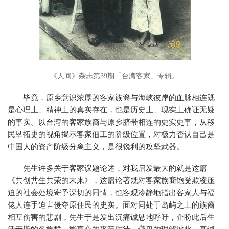
《人间》杂志第39期「台湾客家」专辑。
毕竟，原乡意识浓厚的客家族裔与海峡彼岸的血脉相连既
是心理上、精神上的真实存在，也是历史上、现实上确证无疑
的事实。以台湾的客家族裔与原乡脐带相连的史实史事，从移
民垦拓史的视角揭示客家佃工的阶级位置，对极力否认自己是
中国人的资产阶级分离主义，是很锐利的攻坚武器。
先生许多关于客家议题论述，对我启发最大的就是这篇
《共创共生共荣的未来》，这篇论著既对客家族裔饱受欺凌压
迫的社会处境寄予深切的同情，也客观冷静地指出客家人与福
佬人连手迫害侵夺原住民的史实。面对同处于岛屿之上的族裔
相互伤害的悲剧，先生于是发出沉痛诚恳地呼吁，企盼此后生
活于斯的各族群，能真心的平等对待，谦卑的理解彼此，真诚