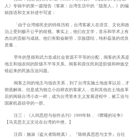
人》专辑中的第一篇报告《客家：台湾生活中的「隐形人」》的编
辑按语和文末补述中写道：
「由于台湾移民史的特殊历程，台湾客家人在语言、文化和政
治上受到极不公平的歧视。事实上，他们在文学，音乐和学术上有
杰出的贡献与成就。他们有勤奋耐劳，宗族团结，纯朴磊落的优良
质量…
早年的垦殖和武力造成社会资源不平等的分配，闽客的关系是
地主和佃农间的阶级不平等关系。闽客和原住民则是阶级和种族交
错起来的民族压迫问题。
闽客之间的地主与佃农关系，到了台湾实施土地改革以后，才
彻底解体。但是成为独立小自耕农的客家人，也和其他在土地改革
后的闽籍台湾小农一样，成为台湾资本主义发展进程中，被工业与
国家机器掠夺的一群。
注三：《人间思想与创作丛刊》1999年秋．《噤哑的论争》
【马克思主义文论在台湾的中挫。】
注四：施淑《盗火者陈映真》。『陈映真思想与文学』台社