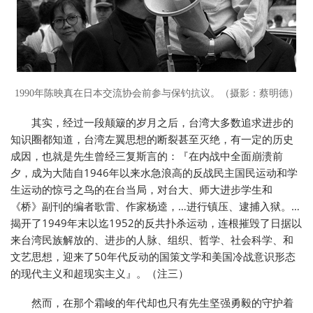
1990年陈映真在日本交流协会前参与保钓抗议。（摄影：蔡明德）
其实，经过一段颠簸的岁月之后，台湾大多数追求进步的
知识圈都知道，台湾左翼思想的断裂甚至灭绝，有一定的历史
成因，也就是先生曾经三复斯言的：『在内战中全面崩溃前
夕，成为大陆自1946年以来水急浪高的反战民主国民运动和学
生运动的惊弓之鸟的在台当局，对台大、师大进步学生和
《桥》副刊的编者歌雷、作家杨逵，…进行镇压、逮捕入狱。…
揭开了1949年末以迄1952的反共扑杀运动，连根摧毁了日据以
来台湾民族解放的、进步的人脉、组织、哲学、社会科学、和
文艺思想，迎来了50年代反动的国策文学和美国冷战意识形态
的现代主义和超现实主义』。（注三）
然而，在那个霜峻的年代却也只有先生坚强勇毅的守护着