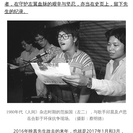
者，在守护左翼血脉的艰辛与坚忍，亦当在史页上，留下先
生的纪录。
1980年代《人间》杂志时期的范振国（左二），与歌手邱晨及卢思
岳合影于环保抗争现场。（摄影：蔡明德）
2016年映真先生故去的来年，也就是2017年1月和3月，