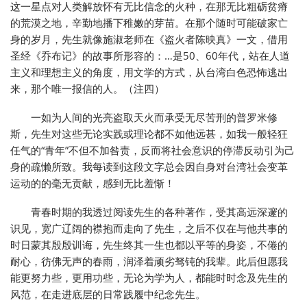
这一星点对人类解放怀有无比信念的火种，在那无比粗砺贫瘠
的荒漠之地，辛勤地播下稚嫩的芽苗。在那个随时可能破家亡
身的岁月，先生就像施淑老师在《盗火者陈映真》一文，借用
圣经《乔布记》的故事所形容的：…是50、60年代，站在人道
主义和理想主义的角度，用文学的方式，从台湾白色恐怖逃出
来，那个唯一报信的人。（注四）
一如为人间的光亮盗取天火而承受无尽苦刑的普罗米修
斯，先生对这些无论实践或理论都不如他远甚，如我一般轻狂
任气的“青年”不但不加咎责，反而将社会意识的停滞反动引为己
身的疏懒所致。我每读到这段文字总会因自身对台湾社会变革
运动的的毫无贡献，感到无比羞惭！
青春时期的我透过阅读先生的各种著作，受其高远深邃的
识见，宽广辽阔的襟抱而走向了先生，之后不仅在与他共事的
时日蒙其殷殷训诲，先生终其一生也都以平等的身姿，不倦的
耐心，彷佛无声的春雨，润泽着顽劣驽钝的我辈。此后但愿我
能更努力些，更用功些，无论为学为人，都能时时念及先生的
风范，在走进底层的日常践履中纪念先生。