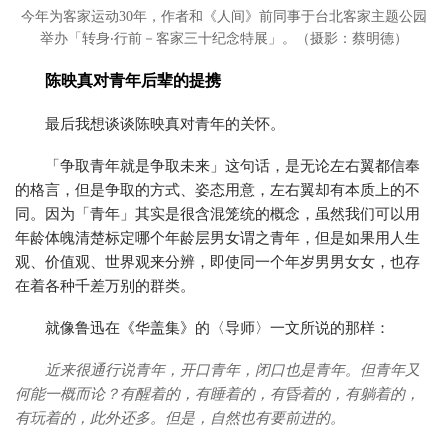
今年为客家运动30年，作者和《人间》前同事于台北客家主题公园
举办「转身‧行前－客家三十纪念特展」。（摄影：蔡明德）
陈映真对青年后辈的提携
最后我想谈谈陈映真对青年的关怀。
「争取青年就是争取未来」这句话，是无论左右翼都信奉
的格言，但是争取的方式、姿态用意，左右翼却有本质上的不
同。因为「青年」其实是很含混笼统的概念，虽然我们可以用
年龄体魄清楚标定哪个年龄层男女谓之青年，但是如果用人生
观、价值观、世界观来分辨，即使同一个年岁男男女女，也存
在着各种千差万别的群类。
就像鲁迅在《华盖集》的〈导师〉一文所说的那样：
近来很通行说青年，开口青年，闭口也是青年。但青年又
何能一概而论？有醒着的，有睡着的，有昏着的，有躺着的，
有玩着的，此外还多。但是，自然也有要前进的。