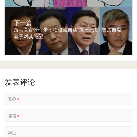
下一篇
落马高官忏悔录：项俊波自述“来日无多” 鲁炜自曝
妻子对其绝望
发表评论
昵称
*
邮箱
*
网址