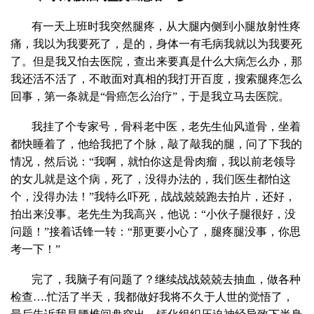
有一天上班时我突然腿疼，从大腿内侧到小腿放射性疼
痛，我以为我要死了，是的，身体一有毛病我就以为我要死
了。但是我又怕去医院，查出来要真是什么大病怎么办，那
我还活不活了，不敢面对真相的我打开百度，搜索腿疼怎么
回事，第一条就是“骨癌怎么治疗”，于是我立马去医院。
我挂了个专家号，骨科老中医，老先生仙风道骨，坐着
都快睡着了，他给我把了个脉，敲了敲我的腿，问了下我的
情况，然后说：“我啊，就怕你这是骨肉瘤，我以前老领导
的女儿就是这个病，死了，没得办法的，我们医生都怕这
个，没得办法！”我特么吓死，战战兢兢跑去拍片，还好，
拍出来没事。老先生为我高兴，他说：“小伙子腿很好，没
问题！”接着话锋一转：“那更要小心了，腿疼腿没事，你思
考一下！”
完了，我脑子有问题了？继续战战兢兢去抽血，做各种
检查….忙活了半天，我都做好我将不久于人世的觉悟了，