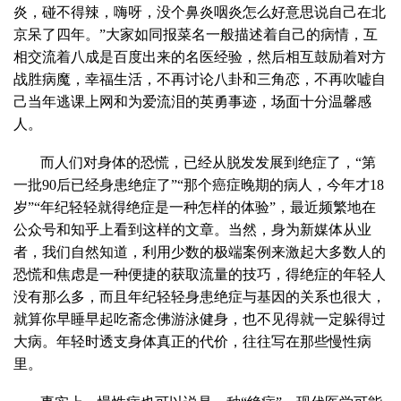
炎，碰不得辣，嗨呀，没个鼻炎咽炎怎么好意思说自己在北
京呆了四年。”大家如同报菜名一般描述着自己的病情，互
相交流着八成是百度出来的名医经验，然后相互鼓励着对方
战胜病魔，幸福生活，不再讨论八卦和三角恋，不再吹嘘自
己当年逃课上网和为爱流泪的英勇事迹，场面十分温馨感
人。
而人们对身体的恐慌，已经从脱发发展到绝症了，“第
一批90后已经身患绝症了”“那个癌症晚期的病人，今年才18
岁”“年纪轻轻就得绝症是一种怎样的体验”，最近频繁地在
公众号和知乎上看到这样的文章。当然，身为新媒体从业
者，我们自然知道，利用少数的极端案例来激起大多数人的
恐慌和焦虑是一种便捷的获取流量的技巧，得绝症的年轻人
没有那么多，而且年纪轻轻身患绝症与基因的关系也很大，
就算你早睡早起吃斋念佛游泳健身，也不见得就一定躲得过
大病。年轻时透支身体真正的代价，往往写在那些慢性病
里。