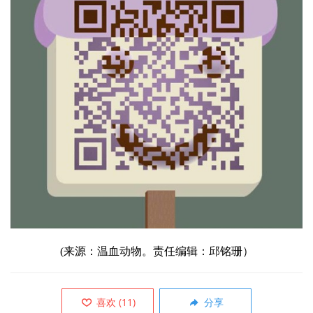
(来源：
温血
动物。责任编辑：邱铭珊）
喜欢
(
11
)
分享