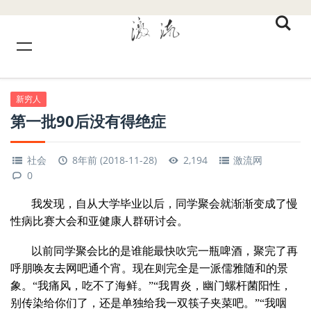
新穷人
第一批90后没有得绝症
社会
8年前 (2018-11-28)
2,194
激流网
0
我发现，自从大学毕业以后，同学聚会就渐渐变成了慢
性病比赛大会和亚健康人群研讨会。
以前同学聚会比的是谁能最快吹完一瓶啤酒，聚完了再
呼朋唤友去网吧通个宵。现在则完全是一派儒雅随和的景
象。“我痛风，吃不了海鲜。”“我胃炎，幽门螺杆菌阳性，
别传染给你们了，还是单独给我一双筷子夹菜吧。”“我咽