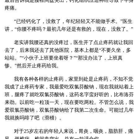
最后告诉我是腰椎间盘突出，钙化组织压迫神经导致下半身
疼痛。
“已经钙化了，没救了，年纪轻轻又不能做手术。”医生
讲，“你腰不疼吗？最初几年还是有救的，现在，没救了。”
老实讲我腰还真的没疼过，医生开了点止疼药就让我回
去了，后来我还去了其他医院，基本上都是“不要久坐，多
站站。”“小伙子上班要坐着呀？”“那没办法了，上班真
惨。”然后开止疼药给我。
我有各种各样的止疼药，家里到处是止疼药，不知不觉
我成了止疼药专家，我最爱吃双氯芬酸钠，现在我就站着上
班，腿疼了就吃双氯芬酸钠，这药名字蛮好听的，比布洛芬
来劲。以前吃一粒顶一天，现在要吃两粒。不管怎么说，我
爱双氯芬酸钠，双氯芬酸钠给了我第二次生命。可能过几年
我就换吗啡了吧（滑稽）。
对于25岁左右的年轻人来说，胃炎，咽炎，脂肪肝，痛
风，颈椎病，椎间盘突出，总有一款适合你。