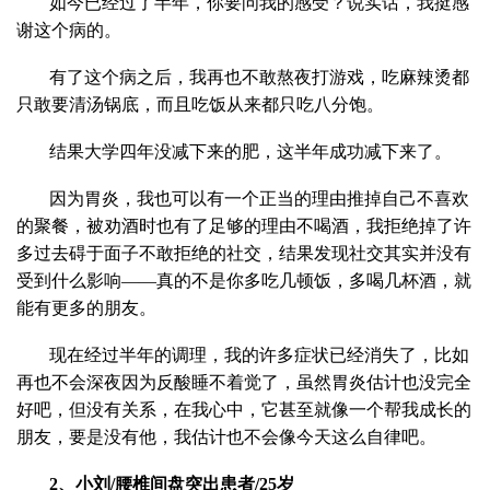
如今已经过了半年，你要问我的感受？说实话，我挺感
谢这个病的。
有了这个病之后，我再也不敢熬夜打游戏，吃麻辣烫都
只敢要清汤锅底，而且吃饭从来都只吃八分饱。
结果大学四年没减下来的肥，这半年成功减下来了。
因为胃炎，我也可以有一个正当的理由推掉自己不喜欢
的聚餐，被劝酒时也有了足够的理由不喝酒，我拒绝掉了许
多过去碍于面子不敢拒绝的社交，结果发现社交其实并没有
受到什么影响——真的不是你多吃几顿饭，多喝几杯酒，就
能有更多的朋友。
现在经过半年的调理，我的许多症状已经消失了，比如
再也不会深夜因为反酸睡不着觉了，虽然胃炎估计也没完全
好吧，但没有关系，在我心中，它甚至就像一个帮我成长的
朋友，要是没有他，我估计也不会像今天这么自律吧。
2、
小刘/腰椎间盘突出患者/25岁