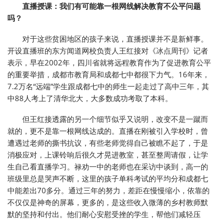
直播授课：我们有可能靠一根网线解决教育不公平问题
吗？
对于这些贫困地区的孩子来说，直播授课并不是新鲜事。
开设直播班的东方闻道网校负责人王红接对《冰点周刊》记者
表示，早在2002年，四川省就将远程教育作为了促进教育公平
的重要举措，成都市教育局和成都七中都很下力气。16年来，
7.2万名“远端”学生跟成都七中的师生一起走过了高中三年，其
中88人考上了清华北大，大多数成功考取了本科。
但王红接透露的另一个细节似乎又说明，改变不是一蹴而
就的，更不是靠一根网线达成的。直播在刚被引入学校时，曾
遭遇过老师的撕书抗议，有些老师觉得自己被瞧不起了，于是
消极应对，上课铃响后很久才晃进教室，甚至整周请假，让学
生自己看直播学习。禄劝一中的老师也在采访中谈到，高一的
班级里总是哭声不断，这里的孩子单科考试的平均分和成都七
中能差出70多分。通过三年的努力，差距在慢慢缩小，依靠的
不仅仅是神奇的屏幕，更多的，是这些收入微薄的乡村教师默
默的坚持和付出。他们耐心安慰受挫的学生，帮他们减轻压