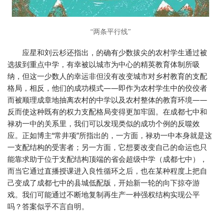
“两条平行线”
应星和刘云杉还指出，的确有少数拔尖的农村学生通过被
选拔到重点中学，有幸被以城市为中心的精英教育体制所吸
纳，但这一少数人的幸运非但没有改变城市对乡村教育的支配
格局，相反，他们的成功模式——即作为农村学生中的佼佼者
而被顺理成章地抽离农村的中学以及农村整体的教育环境——
反而使这种既有的权力支配格局变得更加牢固。在成都七中和
禄劝一中的关系里，我们可以发现类似的成功个例的反噬效
应。正如博主“常井项”所指出的，一方面，禄劝一中本身就是这
一支配结构的受害者；另一方面，它想要改变自己的命运也只
能靠求助于位于支配结构顶端的省会超级中学（成都七中），
而当它通过直播授课进入良性循环之后，也在某种程度上把自
己变成了成都七中的县城低配版，开始新一轮的向下掠夺游
戏。我们可能通过不断地复制再生产一种强权结构实现公平
吗？答案似乎不言自明。