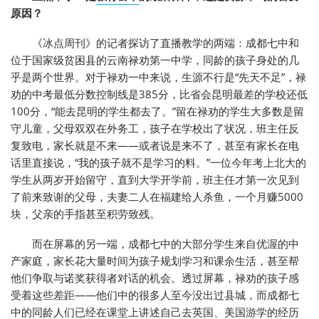
原因？
《冰点周刊》的记者探访了直播教学的两端：成都七中和
位于国家级贫困县的云南禄劝第一中学，同龄的孩子身处的几
乎是两个世界。对于禄劝一中来说，生源不行是“先天不足”，禄
劝的中考最低分数控制线是385分，比省会昆明最差的学校还低
100分，“能去昆明的学生都去了。”留在禄劝的学生大多数是留
守儿童，父母双双在外务工，孩子在学校出了状况，班主任反
复致电，家长就是不来——或者说是来不了，甚至有家长在电
话里直接说，“我的孩子就不是学习的料。”一位今年考上北大的
学生从两岁开始留守，直到大学开学前，班主任才第一次见到
了前来致谢的父母，夫妻二人在福建给人杀鱼，一个月赚5000
块，父亲的手指甚至积劳致残。
而在屏幕的另一端，成都七中的大部分学生来自优渥的中
产家庭，家长花大量时间为孩子规划学习和课余生活，甚至帮
他们争取与诺奖获得者对话的机会。透过屏幕，禄劝的孩子感
受着这些差距——他们中的很多人至今没出过县城，而成都七
中的同龄人们已经在课堂上讲述自己去英国、美国游学的经历