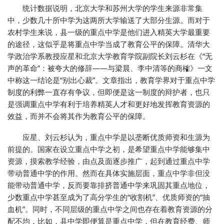
统计数据说明，北京大学和苏州大学的学生来源非常集
中，少数几十所中学为这两所大学输送了大部分生源。而对于
农村学生来说，县一级的重点中学是他们进入精英大学最重要
的途径，这似乎是将重点中学当成了教育公平的保障。清华大
学政治学系教授应星和北京大学教育学院副院长刘云杉在《“无
声的革命”：被夸大的修辞——与梁晨、李中清等的商榷》一文
中称这一结论是“别出心裁”。文章指出，教育学界对于重点中学
制度的利弊一直存有争议，但即便是这一制度的辩护者，也只
是强调重点中学有利于培养精英人才和更好地发挥教育资源的
效益，而并不会将其作为教育公平的保障。
应星、刘云杉认为，重点中学是以垄断优质师资和生源为
前提的。国家在设立重点中学之初，是希望重点中学能够集中
资源，摸索教学经验，由点及面逐步推广，起到通过重点中学
带动普通中学的作用。然而在具体实施层面，重点中学非但没
能带动普通中学，反而要靠排挤普通中学来巩固其重点地位，
少数重点中学甚至成为了高分学生的“收割机”、优质师资的“抽
血机”。同时，不同层级的重点中学之间也存在着教育资源的分
配不均，比如，县中学即便算是重点中学，但在教育经费、师