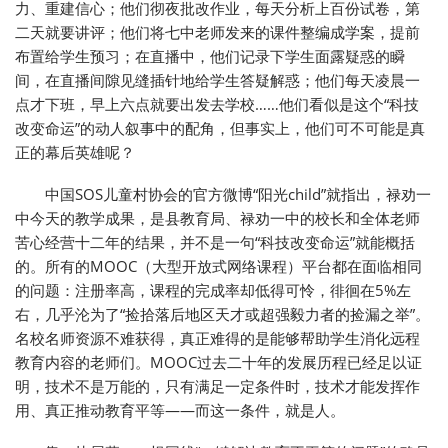
力、重建信心；他们彻夜批改作业，每天分析上百份试卷，第
二天就要讲评；他们将七中老师发来的课件整编成学案，提前
布置给学生预习；在直播中，他们记录下学生面露疑惑的瞬
间，在直播间隙见缝插针地给学生答疑解惑；他们每天凌晨一
点才下班，早上六点就要出发去学校……他们看似是这个“科技
改变命运”的动人叙事中的配角，但事实上，他们可不可能是真
正的幕后英雄呢？
中国SOS儿童村协会的官方微博“阳光child”就指出，禄劝一
中今天的教学成果，是县教育局、禄劝一中的校长和全体老师
苦心经营十二年的结果，并不是一句“科技改变命运”就能概括
的。所有的MOOC（大型开放式网络课程）平台都在面临相同
的问题：注册率高，课程的完成率却低得可怜，徘徊在5%左
右，几乎沦为了“捡拾落后地区天才或超强毅力者的捡漏之举”。
名校名师资源不难获得，真正难得的是能够帮助学生消化远程
教育内容的老师们。MOOC过去二十年的发展历程已经足以证
明，技术不是万能的，只有满足一定条件时，技术才能发挥作
用、真正推动教育平等——而这一条件，就是人。