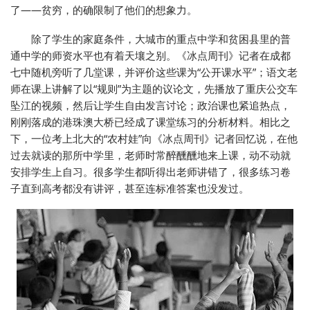
了——贫穷，的确限制了他们的想象力。
除了学生的家庭条件，大城市的重点中学和贫困县里的普
通中学的师资水平也有着天壤之别。《冰点周刊》记者在成都
七中随机旁听了几堂课，并评价这些课为“公开课水平”；语文老
师在课上讲解了以“规则”为主题的议论文，先播放了重庆公交车
坠江的视频，然后让学生自由发言讨论；政治课也紧追热点，
刚刚落成的港珠澳大桥已经成了课堂练习的分析材料。相比之
下，一位考上北大的“农村娃”向《冰点周刊》记者回忆说，在他
过去就读的那所中学里，老师时常醉醺醺地来上课，动不动就
安排学生上自习。很多学生都听得出老师讲错了，很多练习卷
子直到高考都没有讲评，甚至连标准答案也没发过。