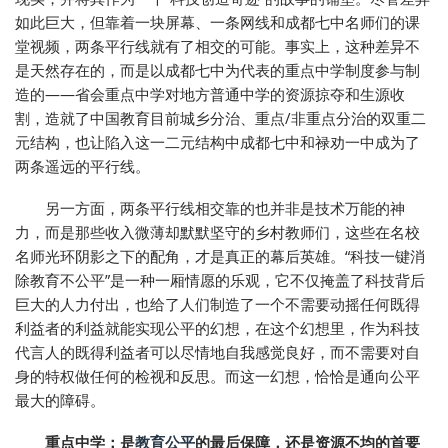
如此巨大，但靠着一块屏幕、一条网线和成都七中名师们的课
堂视频，两条平行线就有了相交的可能。事实上，这种差异不
是天然存在的，而是以成都七中为代表的重点中学制度参与制
造的——省会重点中学对地方普通中学的资源掠夺和生源收
割，造就了中国教育目前城乡分治、重点/非重点分治的双重二
元结构，也让陷入这一二元结构中成都七中和禄劝一中成为了
两条遥远的平行线。
另一方面，两条平行线相交靠的也并非是技术万能的神
力，而是那些收入微薄却默默坚守的乡村教师们，这些在名校
名师光环阴影之下的配角，才是真正的幕后英雄。“科技一键消
除教育不公平”是一种一厢情愿的乐观，它不仅掩盖了科技背后
巨大的人力付出，也给了人们制造了一个不需要动摇任何既得
利益者的利益就能实现公平的幻想，在这个幻想里，作为科技
代言人的既得利益者可以尽情地自我感觉良好，而不需要对自
身的特权做任何的检视和反思。而这一幻想，恰恰是通向公平
最大的障碍。
重点中学：是
教育公平
的最后保障，还是资源不均的首要