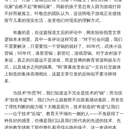
玩家”会瞧不起“青铜玩家”，同龄的孩子里总有人因为游戏打得
不好而被孤立。叶敬忠的团队认为，这说明电子游戏正在侵蚀
留守儿童的现实生活，改变他们对现实的理解方式。
有趣的是，在这篇报道文后的评论中，网友纷纷指责文章
逻辑本末倒置。其中一条评论这样写道：“对于社会问题，我们
不需要解决，只需要找一个背锅的就好了。80年代，武侠小说
背锅；90年代，港星背锅；新世纪，游戏背锅。对于农村孩子
来说，真正的问题远不是游戏，而是贫瘠的教育资源和娱乐方
式，以及城乡之间的隔离。”和“屏幕改变命运”一文在社交媒体
上制造的集体高潮相比，这篇文章引发的反响似乎要冷静得
多。
当技术“作恶”时，我们知道这不完全是技术的“锅”；而当技
术“创造奇迹”时，我们为什么就都禁不住跟着感动雀跃，而丧失
了理性判断的能力呢？大概是因为，技术创造的“奇迹”让我们
——位于技术“近端”、教育天平倾向一侧的人——不免获得了一
种良好的感受，仿佛是我们以及我们所代表的先进的技术、先
进的教学拯救了那些挣扎着寻找出路的孩子。这一奇迹的本