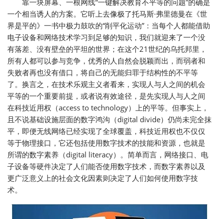
靠一块屏幕、一根网线“一键解决教育不平等的问题”的确是
一个相当诱人的方案。它听上去像极了托马斯·弗里德曼在《世
界是平的》一书中极力鼓吹的“削平化运动”：当每个人都能借助
电子设备和网络技术学习到足够的知识，我们就迎来了一个没
有落差、没有壁垒的平坦的世界；在这个21世纪的乌托邦里，
所有人都可以参与竞争，优秀的人自然会脱颖而出，而弱者和
失败者再也没有借口，将自己的无能归罪于结构性的不平等
了。换言之，在技术乐观主义者看来，实现人与人之间的机会
平等的一个重要前提，或者说有效途径，是先实现人与人之间
在科技近用权（access to technology）上的平等。但事实上，
且不说基础设施层面的数字鸿沟（digital divide）仍尚未完全抹
平，即便无线网络已经实现了全球覆盖，科技近用权也不仅仅
等于物理接口，它还包括使用数字技术的技能和资源，也就是
所谓的数字素养（digital literacy）。简单而言，网络接口、电
子设备等硬件决定了人们能否使用数字技术，而数字素养以及
更广泛意义上的社会文化因素则决定了人们如何使用数字技
术。