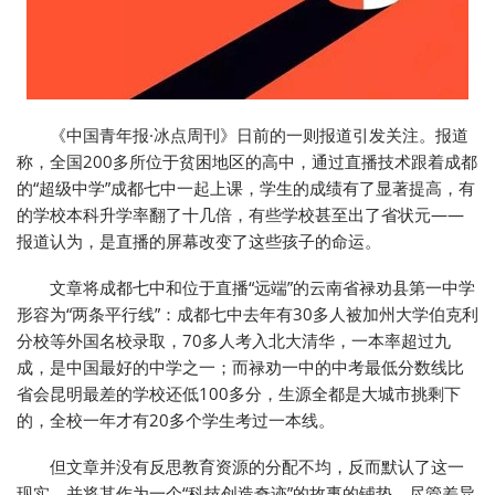
《中国青年报·冰点周刊》日前的一则报道引发关注。报道
称，全国200多所位于贫困地区的高中，通过直播技术跟着成都
的“超级中学”成都七中一起上课，学生的成绩有了显著提高，有
的学校本科升学率翻了十几倍，有些学校甚至出了省状元——
报道认为，是直播的屏幕改变了这些孩子的命运。
文章将成都七中和位于直播“远端”的云南省禄劝县第一中学
形容为“两条平行线”：成都七中去年有30多人被加州大学伯克利
分校等外国名校录取，70多人考入北大清华，一本率超过九
成，是中国最好的中学之一；而禄劝一中的中考最低分数线比
省会昆明最差的学校还低100多分，生源全都是大城市挑剩下
的，全校一年才有20多个学生考过一本线。
但文章并没有反思教育资源的分配不均，反而默认了这一
现实，并将其作为一个“科技创造奇迹”的故事的铺垫。尽管差异