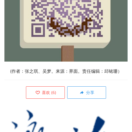
(作者：张之琪、吴梦。来源：界面。责任编辑：邱铭珊）
喜欢
(
6
)
分享