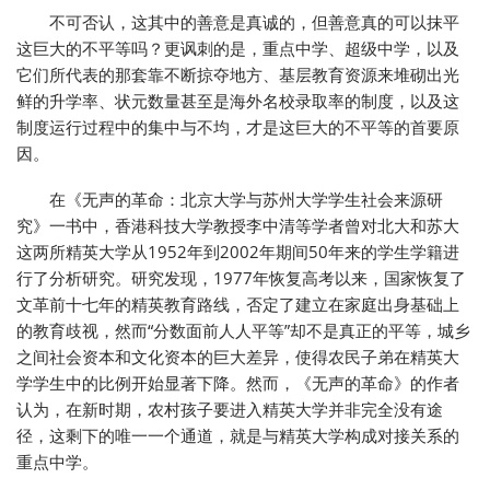
不可否认，这其中的善意是真诚的，但善意真的可以抹平
这巨大的不平等吗？更讽刺的是，重点中学、超级中学，以及
它们所代表的那套靠不断掠夺地方、基层教育资源来堆砌出光
鲜的升学率、状元数量甚至是海外名校录取率的制度，以及这
制度运行过程中的集中与不均，才是这巨大的不平等的首要原
因。
在《无声的革命：北京大学与苏州大学学生社会来源研
究》一书中，香港科技大学教授李中清等学者曾对北大和苏大
这两所精英大学从1952年到2002年期间50年来的学生学籍进
行了分析研究。研究发现，1977年恢复高考以来，国家恢复了
文革前十七年的精英教育路线，否定了建立在家庭出身基础上
的教育歧视，然而“分数面前人人平等”却不是真正的平等，城乡
之间社会资本和文化资本的巨大差异，使得农民子弟在精英大
学学生中的比例开始显著下降。然而，《无声的革命》的作者
认为，在新时期，农村孩子要进入精英大学并非完全没有途
径，这剩下的唯一一个通道，就是与精英大学构成对接关系的
重点中学。