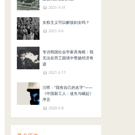
2021-3-31
女权主义可以解放妇女吗？
2021-3-6
专访韩国社会学家具海根：我
无法在劳工困境中赞扬经济奇
迹
2021-2-17
汪晖：“我有自己的名字”——
《中国新工人：迷失与崛起》
序言
2020-5-8