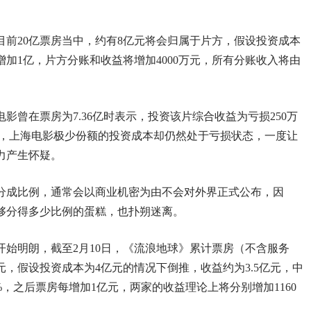
前20亿票房当中，约有8亿元将会归属于片方，假设投资成本
增加1亿，片方分账和收益将增加4000万元，所有分账收入将由
影曾在票房为7.36亿时表示，投资该片综合收益为亏损250万
分账，上海电影极少份额的投资成本却仍然处于亏损状态，一度让
力产生怀疑。
分成比例，通常会以商业机密为由不会对外界正式公布，因
够分得多少比例的蛋糕，也扑朔迷离。
始明朗，截至2月10日，《流浪地球》累计票房（不含服务
亿元，假设投资成本为4亿元的情况下倒推，收益约为3.5亿元，中
%，之后票房每增加1亿元，两家的收益理论上将分别增加1160