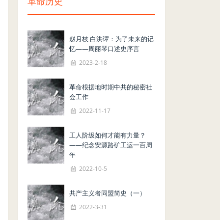
革命历史
赵月枝 白洪谭：为了未来的记
忆——周丽琴口述史序言
2023-2-18
革命根据地时期中共的秘密社
会工作
2022-11-17
工人阶级如何才能有力量？
——纪念安源路矿工运一百周
年
2022-10-5
共产主义者同盟简史（一）
2022-3-31