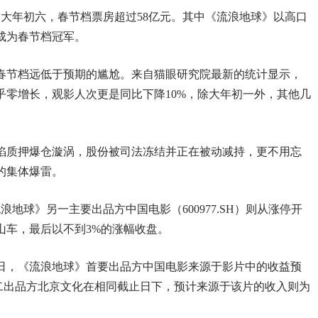
日大年初六，春节档票房超过58亿元。其中《流浪地球》以高口
成为春节档冠军。
春节档远低于预期的尴尬。来自猫眼研究院最新的统计显示，
乎零增长，观影人次更是同比下降10%，除大年初一外，其他几
陷质押爆仓漩涡，股份被司法冻结并正在被动减持，更不用忘
的集体爆雷。
浪地球》另一主要出品方中国电影（600977.SH）则从涨停开
山车，最后以不到3%的涨幅收盘。
10日，《流浪地球》首要出品方中国电影来源于影片中的收益预
的第二出品方北京文化在相同截止日下，预计来源于该片的收入则为