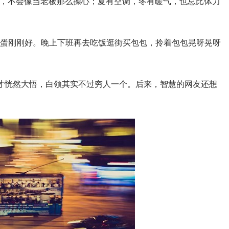
单，不会像当老板那么操心；夏有空调，冬有暖气，也总比体力
咸蛋刚刚好。晚上下班再去吃饭逛街买包包，拎着包包晃呀晃呀
才恍然大悟，白领其实不过穷人一个。后来，智慧的网友还想
。