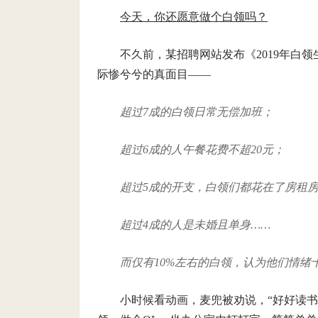
今天，你还愿意做个白领吗？
不久前，某招聘网站发布《2019年白
际惨兮兮的真面目——
超过7成的白领日常无偿加班；
超过6成的人午餐花费不超20元；
超过5成的开支，白领们都花在了房租
超过4成的人是未婚且单身……
而仅有10%左右的白领，认为他们情绪
小时候看动画，麦兜被劝说，“好好读