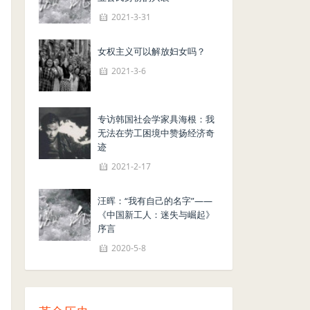
2021-3-31
女权主义可以解放妇女吗？
2021-3-6
专访韩国社会学家具海根：我
无法在劳工困境中赞扬经济奇
迹
2021-2-17
汪晖：“我有自己的名字”——
《中国新工人：迷失与崛起》
序言
2020-5-8