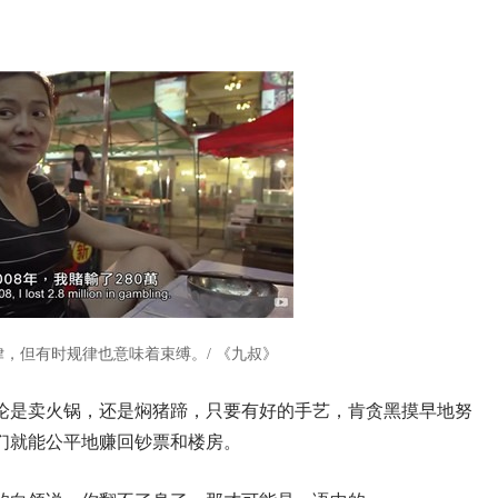
，但有时规律也意味着束缚。/ 《九叔》
论是卖火锅，还是焖猪蹄，只要有好的手艺，肯贪黑摸早地努
们就能公平地赚回钞票和楼房。