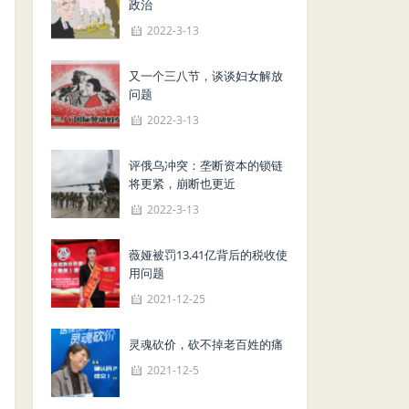
政治
2022-3-13
又一个三八节，谈谈妇女解放
问题
2022-3-13
评俄乌冲突：垄断资本的锁链
将更紧，崩断也更近
2022-3-13
薇娅被罚13.41亿背后的税收使
用问题
2021-12-25
灵魂砍价，砍不掉老百姓的痛
2021-12-5