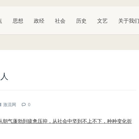
点
思想
政经
社会
历史
文艺
关于我
穷人
激流网
0
从朝气蓬勃到疲惫压抑，从社会中坚到不上不下，种种变化折