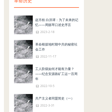
革命历史
赵月枝 白洪谭：为了未来的记
忆——周丽琴口述史序言
2023-2-18
革命根据地时期中共的秘密社
会工作
2022-11-17
工人阶级如何才能有力量？
——纪念安源路矿工运一百周
年
2022-10-5
共产主义者同盟简史（一）
2022-3-31