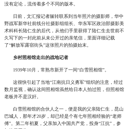
没有定论，流传着多个不同的版本。
日前，文汇报记者辗转联系到当年照片的摄影师，华中
野战军新华社前线分社摄影组组长、华东军区政治部摄影美
术科科长陆仁生的后代，从他们手里获得了陆仁生去世前不
久写下的一封此前从未公开过的亲笔信，里面详细记载
了“解放军露宿街头”这张照片的拍摄始末。
乡村照相馆走出的战地记者
1939年10月，常熟市新开了一间“白雪照相馆”。
这很快引起了当地“江南抗日义勇军”组织的注意，经过
数月监视，确认这间照相馆虽然给日本人拍过照，但照相馆
老板并不是汉奸。
白雪照相馆的合伙人之一，便是我的父亲陆仁生，昆山
巴城人，那年才20岁，却已经是个有七年照相经验的“老师
傅”。第二年初夏，父亲加入中国共产党，投身“江抗”，参