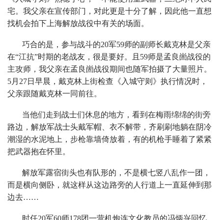
宅。我父亲在宣传部门，对此更是十分了解，因此他一直想
找机会拍下上海解放战役中有关的场面。
巧合的是，参与战斗的20军59师的副师长戴克林是父亲
在“江抗”时期的老战友，很是要好。且59师是孟良崮战役的
主攻师，我父亲在孟良崮战役期间也随军拍摄了大量照片。
5月27日早晨，戴克林上街检查《入城守则》执行情况时，
父亲跟随戴克林一同前往。
当他们走到战士们休息的地方，看到在梅雨绵绵的街旁
路边，解放军战士头戴军帽、衣不解带，齐刷刷地躺在阴冷
潮湿的水泥地上，步枪靠墙倚放着，有的机枪手睡着了紧紧
把武器抱在怀里。
解放军露宿街头也有队形的，不是横七竖八乱作一团，
而是横向侧卧，就这样从这边路旁的人行道上一直延伸到那
边去……
时任20军60师178团一营机炮连文化教员的冯炳兴回忆