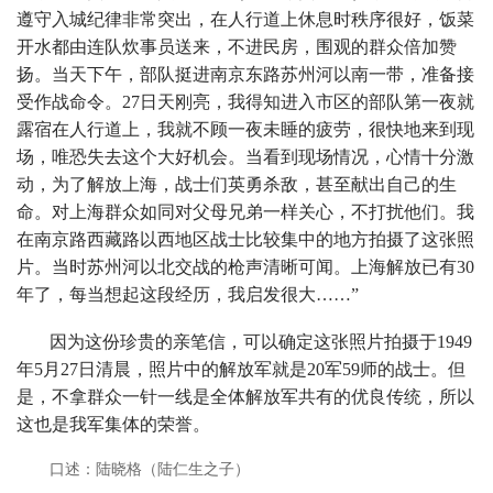
遵守入城纪律非常突出，在人行道上休息时秩序很好，饭菜
开水都由连队炊事员送来，不进民房，围观的群众倍加赞
扬。当天下午，部队挺进南京东路苏州河以南一带，准备接
受作战命令。27日天刚亮，我得知进入市区的部队第一夜就
露宿在人行道上，我就不顾一夜未睡的疲劳，很快地来到现
场，唯恐失去这个大好机会。当看到现场情况，心情十分激
动，为了解放上海，战士们英勇杀敌，甚至献出自己的生
命。对上海群众如同对父母兄弟一样关心，不打扰他们。我
在南京路西藏路以西地区战士比较集中的地方拍摄了这张照
片。当时苏州河以北交战的枪声清晰可闻。上海解放已有30
年了，每当想起这段经历，我启发很大……”
因为这份珍贵的亲笔信，可以确定这张照片拍摄于1949
年5月27日清晨，照片中的解放军就是20军59师的战士。但
是，不拿群众一针一线是全体解放军共有的优良传统，所以
这也是我军集体的荣誉。
口述：陆晓格（陆仁生之子）