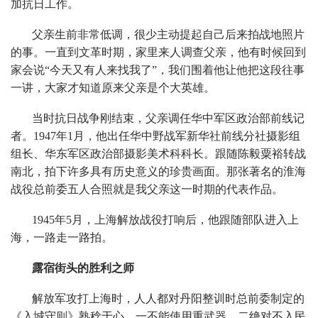
加抗日工作。
父亲生前非常低调，很少主动提起自己后来拍战地照片
的事。一直到文革时期，家里来人调查父亲，他有时候回到
家会说“今天又有人来找我了”，我们围着他让他把这段往事
一讲，大家才知道原来父亲是个大英雄。
当时抗日战争刚结束，父亲调任华中军区政治部前线记
者。1947年1月，他出任华中野战军新华社前线分社摄影组
组长、华东军区政治部摄影美术科科长。跟随陈毅粟裕转战
南北，拍下许多具有历史意义的珍贵画面。那张著名的淮海
战役总前委五人合照就是我父亲这一时期的代表作品。
1945年5月，上海解放战役打响后，他跟随部队进入上
海，一路走一路拍。
露宿街头的胜利之师
解放军攻打上海时，人人都对丹阳整训时总前委制定的
《入城守则》熟稔于心，一不能使用重武器，二绝对不入民